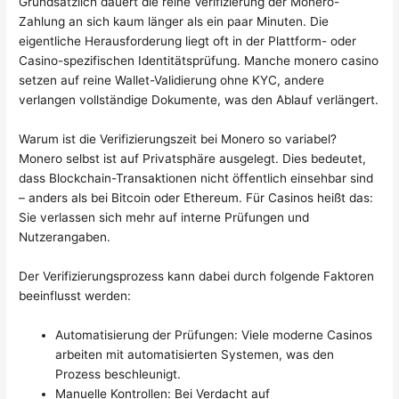
Grundsätzlich dauert die reine Verifizierung der Monero-
Zahlung an sich kaum länger als ein paar Minuten. Die
eigentliche Herausforderung liegt oft in der Plattform- oder
Casino-spezifischen Identitätsprüfung. Manche monero casino
setzen auf reine Wallet-Validierung ohne KYC, andere
verlangen vollständige Dokumente, was den Ablauf verlängert.
Warum ist die Verifizierungszeit bei Monero so variabel?
Monero selbst ist auf Privatsphäre ausgelegt. Dies bedeutet,
dass Blockchain-Transaktionen nicht öffentlich einsehbar sind
– anders als bei Bitcoin oder Ethereum. Für Casinos heißt das:
Sie verlassen sich mehr auf interne Prüfungen und
Nutzerangaben.
Der Verifizierungsprozess kann dabei durch folgende Faktoren
beeinflusst werden:
Automatisierung der Prüfungen: Viele moderne Casinos
arbeiten mit automatisierten Systemen, was den
Prozess beschleunigt.
Manuelle Kontrollen: Bei Verdacht auf