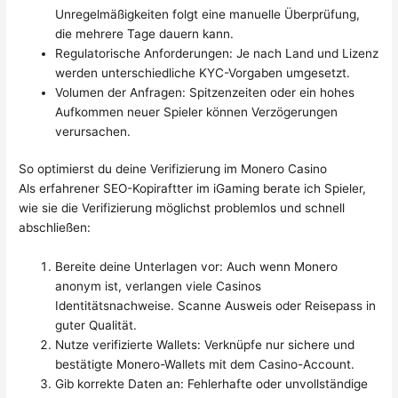
Unregelmäßigkeiten folgt eine manuelle Überprüfung,
die mehrere Tage dauern kann.
Regulatorische Anforderungen: Je nach Land und Lizenz
werden unterschiedliche KYC-Vorgaben umgesetzt.
Volumen der Anfragen: Spitzenzeiten oder ein hohes
Aufkommen neuer Spieler können Verzögerungen
verursachen.
So optimierst du deine Verifizierung im Monero Casino
Als erfahrener SEO-Kopiraftter im iGaming berate ich Spieler,
wie sie die Verifizierung möglichst problemlos und schnell
abschließen:
Bereite deine Unterlagen vor: Auch wenn Monero
anonym ist, verlangen viele Casinos
Identitätsnachweise. Scanne Ausweis oder Reisepass in
guter Qualität.
Nutze verifizierte Wallets: Verknüpfe nur sichere und
bestätigte Monero-Wallets mit dem Casino-Account.
Gib korrekte Daten an: Fehlerhafte oder unvollständige