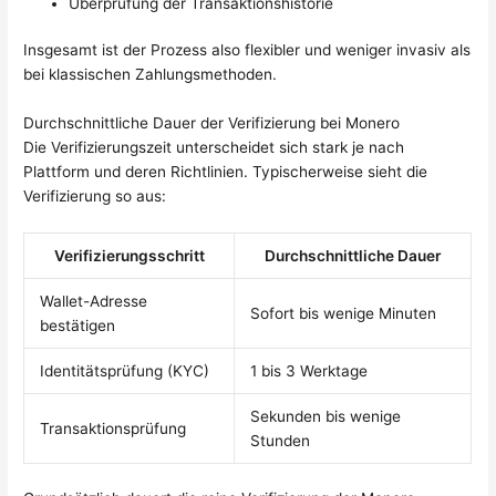
Überprüfung der Transaktionshistorie
Insgesamt ist der Prozess also flexibler und weniger invasiv als
bei klassischen Zahlungsmethoden.
Durchschnittliche Dauer der Verifizierung bei Monero
Die Verifizierungszeit unterscheidet sich stark je nach
Plattform und deren Richtlinien. Typischerweise sieht die
Verifizierung so aus:
Verifizierungsschritt
Durchschnittliche Dauer
Wallet-Adresse
Sofort bis wenige Minuten
bestätigen
Identitätsprüfung (KYC)
1 bis 3 Werktage
Sekunden bis wenige
Transaktionsprüfung
Stunden