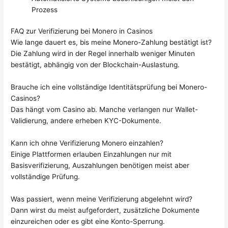
Prozess
FAQ zur Verifizierung bei Monero in Casinos
Wie lange dauert es, bis meine Monero-Zahlung bestätigt ist?
Die Zahlung wird in der Regel innerhalb weniger Minuten
bestätigt, abhängig von der Blockchain-Auslastung.
Brauche ich eine vollständige Identitätsprüfung bei Monero-
Casinos?
Das hängt vom Casino ab. Manche verlangen nur Wallet-
Validierung, andere erheben KYC-Dokumente.
Kann ich ohne Verifizierung Monero einzahlen?
Einige Plattformen erlauben Einzahlungen nur mit
Basisverifizierung, Auszahlungen benötigen meist aber
vollständige Prüfung.
Was passiert, wenn meine Verifizierung abgelehnt wird?
Dann wirst du meist aufgefordert, zusätzliche Dokumente
einzureichen oder es gibt eine Konto-Sperrung.