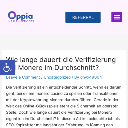
Skip
to
content
REFERRAL
Wie lange dauert die Verifizierung
Open toolbar
bei Monero im Durchschnitt?
Leave a Comment
/
Uncategorized
/ By
onyx49004
Die Verifizierung ist ein entscheidender Schritt, wenn es darum
geht, bei einem monero casino zu spielen oder Transaktionen
mit der Kryptowährung Monero durchzuführen. Gerade in der
Welt des Online-Glücksspiels steht die Sicherheit an oberster
Stelle. Doch wie lange dauert die Verifizierung bei Monero
eigentlich im Durchschnitt? In diesem Artikel beleuchte ich als
SEO-Kopiraftter mit langjähriger Erfahrung im iGaming den