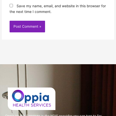
Save my name, email, and website in this browser for
the next time I comment.
Oppia Health Services is the NDIS provider you can turn to for