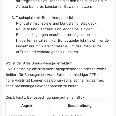
strategisch spielen, können hier den Bonus gezielt zum
Aufbau kleinerer, konstanter Gewinne nutzen.
Tischspiele mit Bonuskompatibilität
Nicht alle Tischspiele sind bonusfähig. Blackjack,
Roulette und Baccarat sind jedoch bei einigen
Bonusbedingungen erlaubt – allerdings meist mit
limitierten Einsätzen. Für Bonusspieler lohnt sich hier der
Einsatz nur mit klarer Strategie, um das Rollover zu
erfüllen und Verluste gering zu halten.
Wo ist der Ares Bonus weniger effektiv?
Live-Casino-Spiele sind meist ausgeschlossen oder teilweise
limitiert für Bonusgelder. Auch Spiele mit niedriger RTP oder
hohe Volatilität können das Bonuskapital schnell aufzehren,
ohne nachhaltige Gewinnchancen zu bieten.
Quick Facts: Bonusbedingungen auf einen Blick
Aspekt
Beschreibung