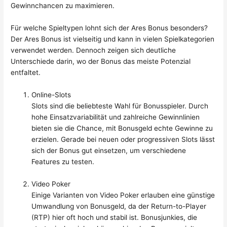
Gewinnchancen zu maximieren.
Für welche Spieltypen lohnt sich der Ares Bonus besonders?
Der Ares Bonus ist vielseitig und kann in vielen Spielkategorien
verwendet werden. Dennoch zeigen sich deutliche
Unterschiede darin, wo der Bonus das meiste Potenzial
entfaltet.
Online-Slots
Slots sind die beliebteste Wahl für Bonusspieler. Durch
hohe Einsatzvariabilität und zahlreiche Gewinnlinien
bieten sie die Chance, mit Bonusgeld echte Gewinne zu
erzielen. Gerade bei neuen oder progressiven Slots lässt
sich der Bonus gut einsetzen, um verschiedene
Features zu testen.
Video Poker
Einige Varianten von Video Poker erlauben eine günstige
Umwandlung von Bonusgeld, da der Return-to-Player
(RTP) hier oft hoch und stabil ist. Bonusjunkies, die