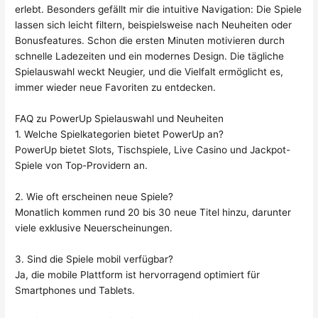
erlebt. Besonders gefällt mir die intuitive Navigation: Die Spiele
lassen sich leicht filtern, beispielsweise nach Neuheiten oder
Bonusfeatures. Schon die ersten Minuten motivieren durch
schnelle Ladezeiten und ein modernes Design. Die tägliche
Spielauswahl weckt Neugier, und die Vielfalt ermöglicht es,
immer wieder neue Favoriten zu entdecken.
FAQ zu PowerUp Spielauswahl und Neuheiten
1. Welche Spielkategorien bietet PowerUp an?
PowerUp bietet Slots, Tischspiele, Live Casino und Jackpot-
Spiele von Top-Providern an.
2. Wie oft erscheinen neue Spiele?
Monatlich kommen rund 20 bis 30 neue Titel hinzu, darunter
viele exklusive Neuerscheinungen.
3. Sind die Spiele mobil verfügbar?
Ja, die mobile Plattform ist hervorragend optimiert für
Smartphones und Tablets.