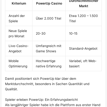
Durchschnittlicher
Kriterium
PowerUp Casino
Markt
Anzahl der
Etwa 1.200 – 1.500
Über 2.000 Titel
Spiele
Titel
Neue Spiele
20-30
10-15
pro Monat
Live-Casino-
Umfangreich mit
Standard-Angebot
Angebot
Game Shows
Mobile
Hochwertige
Variabel, oft Web-
Optimierung
native Erfahrung
basiert
Damit positioniert sich PowerUp klar über dem
Marktdurchschnitt, besonders in Sachen Quantität und
Qualität.
Spieler erleben PowerUp: Ein Erfahrungsbericht
Als langjähriger Spieler habe ich die Plattform aus erster Hand