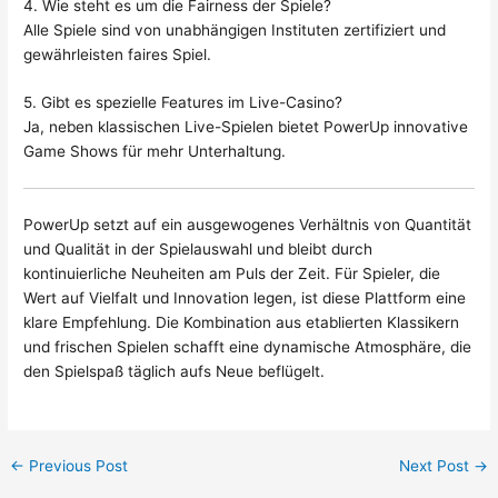
4. Wie steht es um die Fairness der Spiele?
Alle Spiele sind von unabhängigen Instituten zertifiziert und
gewährleisten faires Spiel.
5. Gibt es spezielle Features im Live-Casino?
Ja, neben klassischen Live-Spielen bietet PowerUp innovative
Game Shows für mehr Unterhaltung.
PowerUp setzt auf ein ausgewogenes Verhältnis von Quantität
und Qualität in der Spielauswahl und bleibt durch
kontinuierliche Neuheiten am Puls der Zeit. Für Spieler, die
Wert auf Vielfalt und Innovation legen, ist diese Plattform eine
klare Empfehlung. Die Kombination aus etablierten Klassikern
und frischen Spielen schafft eine dynamische Atmosphäre, die
den Spielspaß täglich aufs Neue beflügelt.
←
Previous Post
Next Post
→