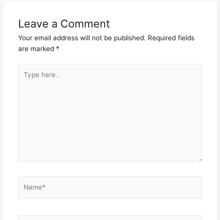
Leave a Comment
Your email address will not be published.
Required fields
are marked
*
Type
here..
Name*
Email*