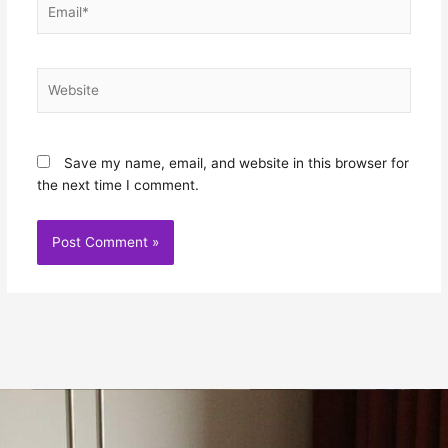
Website
Save my name, email, and website in this browser for
the next time I comment.