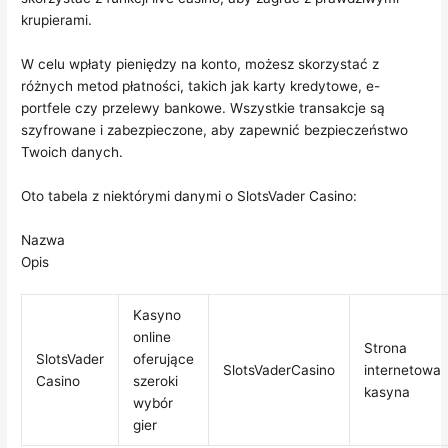
krupierami.
W celu wpłaty pieniędzy na konto, możesz skorzystać z
różnych metod płatności, takich jak karty kredytowe, e-
portfele czy przelewy bankowe. Wszystkie transakcje są
szyfrowane i zabezpieczone, aby zapewnić bezpieczeństwo
Twoich danych.
Oto tabela z niektórymi danymi o SlotsVader Casino:
Nazwa
Opis
Kasyno
online
Strona
SlotsVader
oferujące
SlotsVaderCasino
internetowa
Casino
szeroki
kasyna
wybór
gier