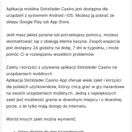
Aplikacja mobilna SlotsVader Casino jest dostępna dla
urządzeń z systemem Android i iOS. Możesz ją pobrać ze
sklepu Google Play lub App Store.
Jeśli masz jakieś pytania lub potrzebujesz pomocy, możesz
skontaktować się z obsługą klienta kasyna. Zespół wsparcia
jest dostępny 24 godziny na dobę, 7 dni w tygodniu, i może
pomóc Ci w rozwiązaniu wszelkich problemów.
Zalety i korzyści z używania aplikacji SlotsVader Casino na
urządzeniach mobilnych
Aplikacja SlotsVader Casino App oferuje wiele zalet i korzyści
dla polskich użytkowników, którzy chcą grać w gry hazardowe
na swoich urządzeniach mobilnych. Jedną z największych
zalet jest możliwość grania w dowolnym miejscu i o dowolnej
porze, o ile tylko mają dostęp do internetu.
Wśród innych zalet można wymienić:
łatwy dostęp do gier hazardowych