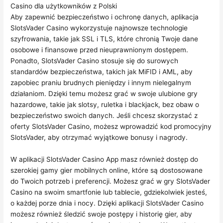
Casino dla użytkowników z Polski
Aby zapewnić bezpieczeństwo i ochronę danych, aplikacja
SlotsVader Casino wykorzystuje najnowsze technologie
szyfrowania, takie jak SSL i TLS, które chronią Twoje dane
osobowe i finansowe przed nieuprawnionym dostępem.
Ponadto, SlotsVader Casino stosuje się do surowych
standardów bezpieczeństwa, takich jak MiFID i AML, aby
zapobiec praniu brudnych pieniędzy i innym nielegalnym
działaniom. Dzięki temu możesz grać w swoje ulubione gry
hazardowe, takie jak slotsy, ruletka i blackjack, bez obaw o
bezpieczeństwo swoich danych. Jeśli chcesz skorzystać z
oferty SlotsVader Casino, możesz wprowadzić kod promocyjny
SlotsVader, aby otrzymać wyjątkowe bonusy i nagrody.
W aplikacji SlotsVader Casino App masz również dostęp do
szerokiej gamy gier mobilnych online, które są dostosowane
do Twoich potrzeb i preferencji. Możesz grać w gry SlotsVader
Casino na swoim smartfonie lub tablecie, gdziekolwiek jesteś,
o każdej porze dnia i nocy. Dzięki aplikacji SlotsVader Casino
możesz również śledzić swoje postępy i historię gier, aby