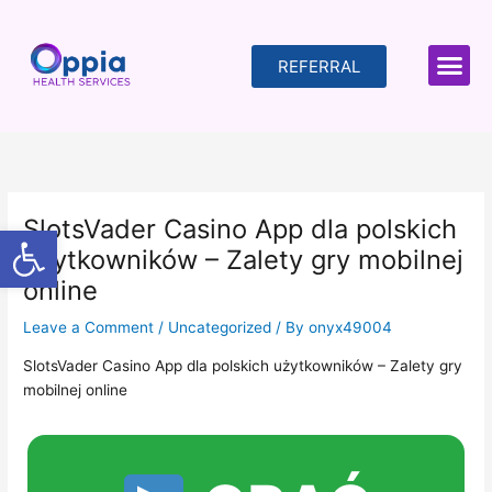
Skip
to
content
REFERRAL
SlotsVader Casino App dla polskich
Open toolbar
użytkowników – Zalety gry mobilnej
online
Leave a Comment
/
Uncategorized
/ By
onyx49004
SlotsVader Casino App dla polskich użytkowników – Zalety gry
mobilnej online