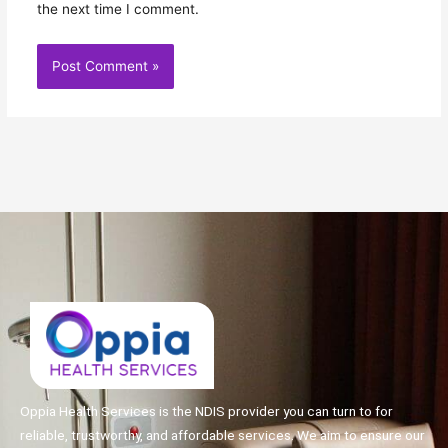
the next time I comment.
Oppia Health Services is the NDIS provider you can turn to for
reliable, trustworthy, and affordable services. We aim to ensure our