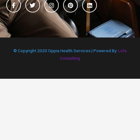
F
T
I
P
L
a
w
n
i
i
c
i
s
n
n
e
t
t
t
k
b
t
a
e
e
o
e
g
r
d
o
r
r
e
i
k
a
s
n
-
m
t
f
© Copyright 2020
Oppia Health Services |
Powered By:
Lofa
Consulting