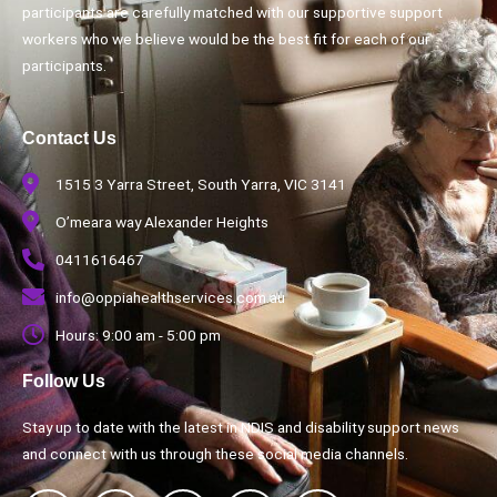
participants are carefully matched with our supportive support
workers who we believe would be the best fit for each of our
participants.
Contact Us
1515 3 Yarra Street, South Yarra, VIC 3141
O’meara way Alexander Heights
0411616467
info@oppiahealthservices.com.au
Hours: 9:00 am - 5:00 pm
Follow Us
Stay up to date with the latest in NDIS and disability support news
and connect with us through these social media channels.