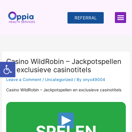
Skip
to
content
REFERRAL
Casino WildRobin – Jackpotspellen
Open toolbar
en exclusieve casinotitels
Leave a Comment
/
Uncategorized
/ By
onyx49004
Casino WildRobin – Jackpotspellen en exclusieve casinotitels
SPELEN