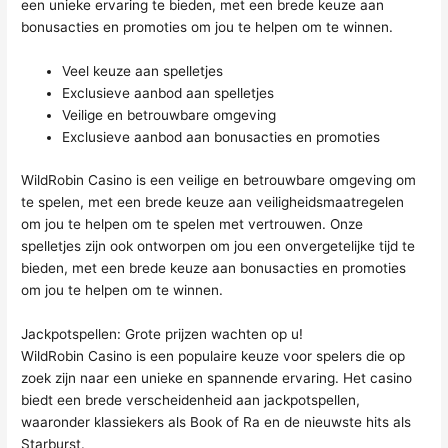
een unieke ervaring te bieden, met een brede keuze aan
bonusacties en promoties om jou te helpen om te winnen.
Veel keuze aan spelletjes
Exclusieve aanbod aan spelletjes
Veilige en betrouwbare omgeving
Exclusieve aanbod aan bonusacties en promoties
WildRobin Casino is een veilige en betrouwbare omgeving om
te spelen, met een brede keuze aan veiligheidsmaatregelen
om jou te helpen om te spelen met vertrouwen. Onze
spelletjes zijn ook ontworpen om jou een onvergetelijke tijd te
bieden, met een brede keuze aan bonusacties en promoties
om jou te helpen om te winnen.
Jackpotspellen: Grote prijzen wachten op u!
WildRobin Casino is een populaire keuze voor spelers die op
zoek zijn naar een unieke en spannende ervaring. Het casino
biedt een brede verscheidenheid aan jackpotspellen,
waaronder klassiekers als Book of Ra en de nieuwste hits als
Starburst.