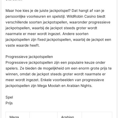
Maar hoe kies je de juiste jackpotspel? Dat hangt af van je
persoonlijke voorkeuren en spelstijl. WildRobin Casino biedt
verschillende soorten jackpotspellen, waaronder progressieve
jackpotspellen, waarbij de jackpot steeds groter wordt
naarmate er meer wordt ingezet. Andere soorten
jackpotspellen zijn fixed jackpotspellen, waarbij de jackpot een
vaste waarde heeft.
Progressieve jackpotspellen
Progressieve jackpotspellen zijn een populaire keuze onder
spelers. Ze bieden de mogelijkheid om een enorm grote prijs te
winnen, omdat de jackpot steeds groter wordt naarmate er
meer wordt ingezet. Enkele voorbeelden van progressieve
jackpotspellen zijn Mega Moolah en Arabian Nights.
Spel
Prijs
Mega
Arabian