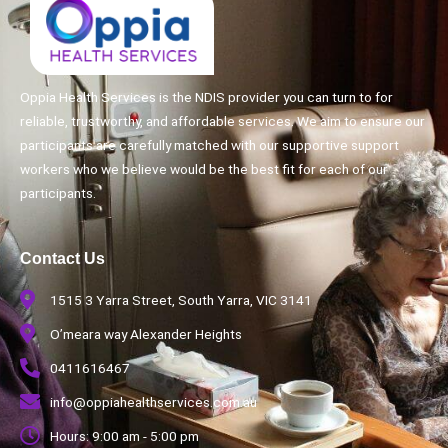
Oppia Health Services is the NDIS provider you can turn to for
reliable, trustworthy, and affordable services. We aim to ensure our
participants are carefully matched with our supportive support
workers who we believe would be the best fit for each of our
participants.
Contact Us
1515 3 Yarra Street, South Yarra, VIC 3141
O’meara way Alexander Heights
0411616467
info@oppiahealthservices.com.au
Hours: 9:00 am - 5:00 pm