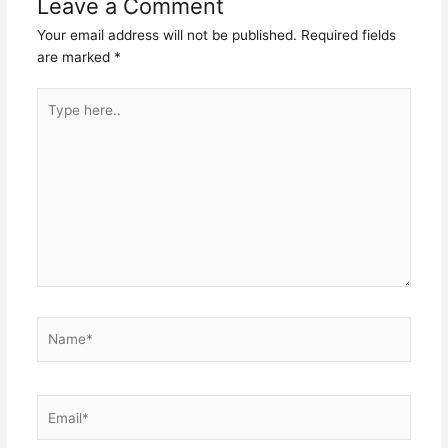
Leave a Comment
Your email address will not be published.
Required fields
are marked
*
Type
here..
Name*
Email*