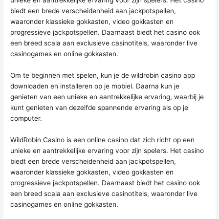
unieke en aantrekkelijke ervaring voor zijn spelers. Het casino
biedt een brede verscheidenheid aan jackpotspellen,
waaronder klassieke gokkasten, video gokkasten en
progressieve jackpotspellen. Daarnaast biedt het casino ook
een breed scala aan exclusieve casinotitels, waaronder live
casinogames en online gokkasten.
Om te beginnen met spelen, kun je de wildrobin casino app
downloaden en installeren op je mobiel. Daarna kun je
genieten van een unieke en aantrekkelijke ervaring, waarbij je
kunt genieten van dezelfde spannende ervaring als op je
computer.
WildRobin Casino is een online casino dat zich richt op een
unieke en aantrekkelijke ervaring voor zijn spelers. Het casino
biedt een brede verscheidenheid aan jackpotspellen,
waaronder klassieke gokkasten, video gokkasten en
progressieve jackpotspellen. Daarnaast biedt het casino ook
een breed scala aan exclusieve casinotitels, waaronder live
casinogames en online gokkasten.