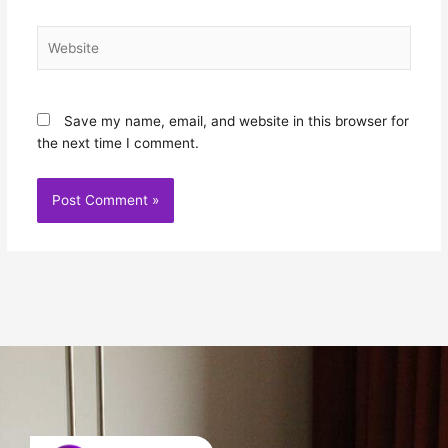
Website
Save my name, email, and website in this browser for
the next time I comment.