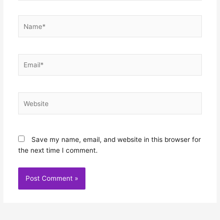
Name*
Email*
Website
Save my name, email, and website in this browser for
the next time I comment.