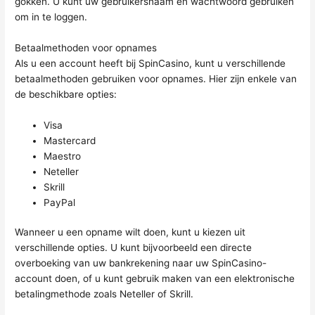
gokken. U kunt uw gebruikersnaam en wachtwoord gebruiken
om in te loggen.
Betaalmethoden voor opnames
Als u een account heeft bij SpinCasino, kunt u verschillende
betaalmethoden gebruiken voor opnames. Hier zijn enkele van
de beschikbare opties:
Visa
Mastercard
Maestro
Neteller
Skrill
PayPal
Wanneer u een opname wilt doen, kunt u kiezen uit
verschillende opties. U kunt bijvoorbeeld een directe
overboeking van uw bankrekening naar uw SpinCasino-
account doen, of u kunt gebruik maken van een elektronische
betalingmethode zoals Neteller of Skrill.