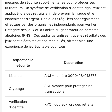
mesures de sécurité supplémentaires pour protéger ses
utilisateurs. Un système de vérification d'identité rigoureux est
appliqué lors des retraits afin de prévenir la fraude et le
blanchiment d'argent. Des audits réguliers sont également
effectués par des organismes indépendants pour vérifier
l'intégrité des jeux et la fiabilité du générateur de nombres
aléatoires (RNG). Ces audits garantissent que les résultats des
jeux sont aléatoires et non manipulés, offrant ainsi une
expérience de jeu équitable pour tous.
Aspect de la
Description
sécurité
Licence
ANJ – numéro 0000-PS-013878
SSL avancé pour protéger les
Cryptage
transactions
Vérification
KYC rigoureux lors des retraits
d'identité