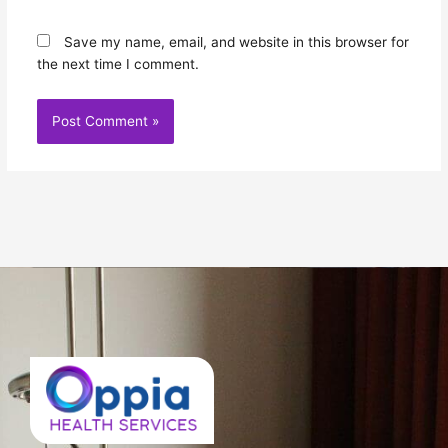
Save my name, email, and website in this browser for
the next time I comment.