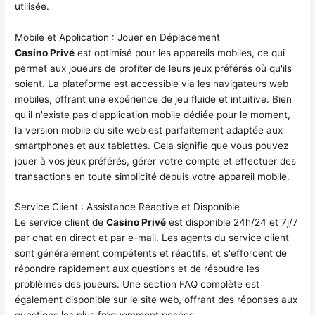
utilisée.
Mobile et Application : Jouer en Déplacement
Casino Privé
est optimisé pour les appareils mobiles, ce qui
permet aux joueurs de profiter de leurs jeux préférés où qu'ils
soient. La plateforme est accessible via les navigateurs web
mobiles, offrant une expérience de jeu fluide et intuitive. Bien
qu'il n'existe pas d'application mobile dédiée pour le moment,
la version mobile du site web est parfaitement adaptée aux
smartphones et aux tablettes. Cela signifie que vous pouvez
jouer à vos jeux préférés, gérer votre compte et effectuer des
transactions en toute simplicité depuis votre appareil mobile.
Service Client : Assistance Réactive et Disponible
Le service client de
Casino Privé
est disponible 24h/24 et 7j/7
par chat en direct et par e-mail. Les agents du service client
sont généralement compétents et réactifs, et s'efforcent de
répondre rapidement aux questions et de résoudre les
problèmes des joueurs. Une section FAQ complète est
également disponible sur le site web, offrant des réponses aux