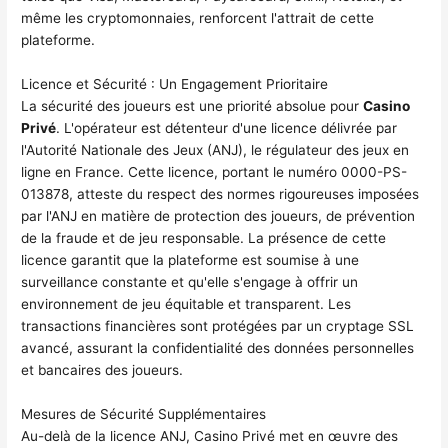
même les cryptomonnaies, renforcent l'attrait de cette
plateforme.
Licence et Sécurité : Un Engagement Prioritaire
La sécurité des joueurs est une priorité absolue pour
Casino
Privé
. L'opérateur est détenteur d'une licence délivrée par
l'Autorité Nationale des Jeux (ANJ), le régulateur des jeux en
ligne en France. Cette licence, portant le numéro 0000-PS-
013878, atteste du respect des normes rigoureuses imposées
par l'ANJ en matière de protection des joueurs, de prévention
de la fraude et de jeu responsable. La présence de cette
licence garantit que la plateforme est soumise à une
surveillance constante et qu'elle s'engage à offrir un
environnement de jeu équitable et transparent. Les
transactions financières sont protégées par un cryptage SSL
avancé, assurant la confidentialité des données personnelles
et bancaires des joueurs.
Mesures de Sécurité Supplémentaires
Au-delà de la licence ANJ, Casino Privé met en œuvre des