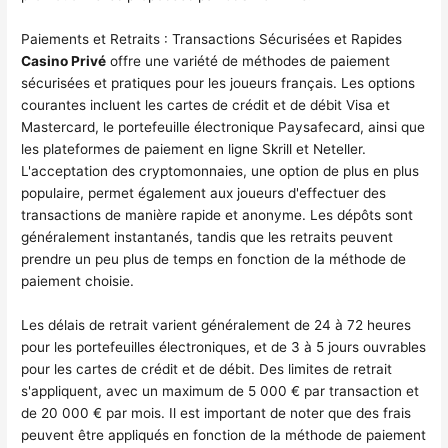
Paiements et Retraits : Transactions Sécurisées et Rapides
Casino Privé
offre une variété de méthodes de paiement
sécurisées et pratiques pour les joueurs français. Les options
courantes incluent les cartes de crédit et de débit Visa et
Mastercard, le portefeuille électronique Paysafecard, ainsi que
les plateformes de paiement en ligne Skrill et Neteller.
L'acceptation des cryptomonnaies, une option de plus en plus
populaire, permet également aux joueurs d'effectuer des
transactions de manière rapide et anonyme. Les dépôts sont
généralement instantanés, tandis que les retraits peuvent
prendre un peu plus de temps en fonction de la méthode de
paiement choisie.
Les délais de retrait varient généralement de 24 à 72 heures
pour les portefeuilles électroniques, et de 3 à 5 jours ouvrables
pour les cartes de crédit et de débit. Des limites de retrait
s'appliquent, avec un maximum de 5 000 € par transaction et
de 20 000 € par mois. Il est important de noter que des frais
peuvent être appliqués en fonction de la méthode de paiement