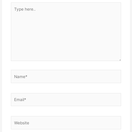
Type
here..
Name*
Email*
Website