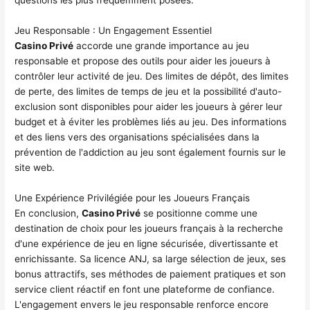
questions les plus fréquemment posées.
Jeu Responsable : Un Engagement Essentiel
Casino Privé
accorde une grande importance au jeu
responsable et propose des outils pour aider les joueurs à
contrôler leur activité de jeu. Des limites de dépôt, des limites
de perte, des limites de temps de jeu et la possibilité d'auto-
exclusion sont disponibles pour aider les joueurs à gérer leur
budget et à éviter les problèmes liés au jeu. Des informations
et des liens vers des organisations spécialisées dans la
prévention de l'addiction au jeu sont également fournis sur le
site web.
Une Expérience Privilégiée pour les Joueurs Français
En conclusion,
Casino Privé
se positionne comme une
destination de choix pour les joueurs français à la recherche
d'une expérience de jeu en ligne sécurisée, divertissante et
enrichissante. Sa licence ANJ, sa large sélection de jeux, ses
bonus attractifs, ses méthodes de paiement pratiques et son
service client réactif en font une plateforme de confiance.
L'engagement envers le jeu responsable renforce encore