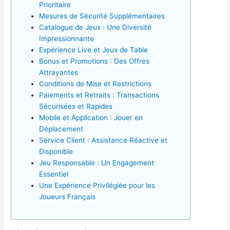
Prioritaire
Mesures de Sécurité Supplémentaires
Catalogue de Jeux : Une Diversité
Impressionnante
Expérience Live et Jeux de Table
Bonus et Promotions : Des Offres
Attrayantes
Conditions de Mise et Restrictions
Paiements et Retraits : Transactions
Sécurisées et Rapides
Mobile et Application : Jouer en
Déplacement
Service Client : Assistance Réactive et
Disponible
Jeu Responsable : Un Engagement
Essentiel
Une Expérience Privilégiée pour les
Joueurs Français