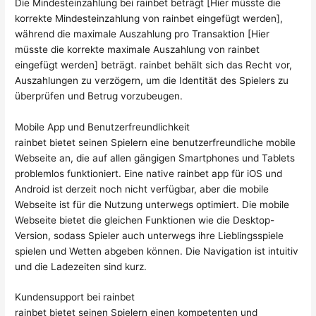
Die Mindesteinzahlung bei rainbet beträgt [Hier müsste die
korrekte Mindesteinzahlung von rainbet eingefügt werden],
während die maximale Auszahlung pro Transaktion [Hier
müsste die korrekte maximale Auszahlung von rainbet
eingefügt werden] beträgt. rainbet behält sich das Recht vor,
Auszahlungen zu verzögern, um die Identität des Spielers zu
überprüfen und Betrug vorzubeugen.
Mobile App und Benutzerfreundlichkeit
rainbet bietet seinen Spielern eine benutzerfreundliche mobile
Webseite an, die auf allen gängigen Smartphones und Tablets
problemlos funktioniert. Eine native rainbet app für iOS und
Android ist derzeit noch nicht verfügbar, aber die mobile
Webseite ist für die Nutzung unterwegs optimiert. Die mobile
Webseite bietet die gleichen Funktionen wie die Desktop-
Version, sodass Spieler auch unterwegs ihre Lieblingsspiele
spielen und Wetten abgeben können. Die Navigation ist intuitiv
und die Ladezeiten sind kurz.
Kundensupport bei rainbet
rainbet bietet seinen Spielern einen kompetenten und