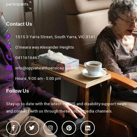
participants.
Contact Us
1515 3 Yarra Street, South Yarra, VIC 3141
O’meara way Alexander Heights
0411616467
info@oppiahealthservices.com.au
Hours: 9:00 am - 5:00 pm
Follow Us
Stay up to date with the latest in NDIS and disability support news
and connect with us through these social media channels.
F
T
I
P
L
a
w
n
i
i
c
i
s
n
n