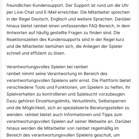
freundlichen Kundensupport. Der Support ist rund um die Uhr
per Live-Chat und E-Mail erreichbar. Die Mitarbeiter sprechen
in der Regel Deutsch, Englisch und weitere Sprachen. Darüber
hinaus bietet rainbet einen umfassenden FAQ-Bereich, in dem
Antworten auf häufig gestellte Fragen zu finden sind. Die
Reaktionszeiten des Kundensupports sind in der Regel kurz
und die Mitarbeiter bemühen sich, die Anliegen der Spieler
schnell und effizient zu lösen.
Verantwortungsvolles Spielen bei rainbet
rainbet nimmt seine Verantwortung im Bereich des
verantwortungsvollen Spielens sehr ernst. Die Plattform bietet
verschiedene Tools und Funktionen, um Spielern zu helfen, ihr
Spielverhalten zu kontrollieren und Spielsucht vorzubeugen.
Dazu gehören Einzahlungslimits, Verlustlimits, Selbstsperren
und die Möglichkeit, sich an spezialisierte Beratungsstellen zu
wenden. rainbet bietet auch Informationen und Tipps zum
verantwortungsvollen Spielen auf seiner Webseite an. Darüber
hinaus werden die Mitarbeiter von rainbet regelmäßig im
Bereich des verantwortungsvollen Spielens geschult, um