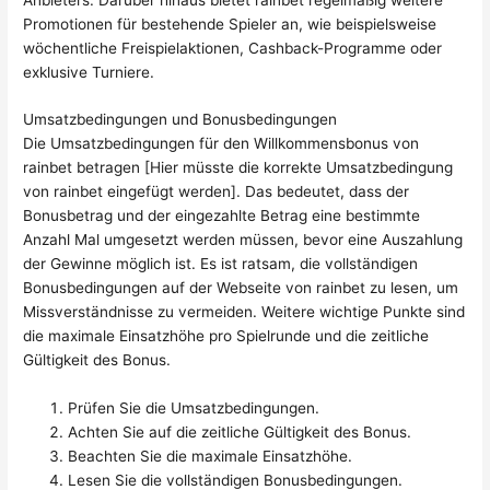
Promotionen für bestehende Spieler an, wie beispielsweise
wöchentliche Freispielaktionen, Cashback-Programme oder
exklusive Turniere.
Umsatzbedingungen und Bonusbedingungen
Die Umsatzbedingungen für den Willkommensbonus von
rainbet betragen [Hier müsste die korrekte Umsatzbedingung
von rainbet eingefügt werden]. Das bedeutet, dass der
Bonusbetrag und der eingezahlte Betrag eine bestimmte
Anzahl Mal umgesetzt werden müssen, bevor eine Auszahlung
der Gewinne möglich ist. Es ist ratsam, die vollständigen
Bonusbedingungen auf der Webseite von rainbet zu lesen, um
Missverständnisse zu vermeiden. Weitere wichtige Punkte sind
die maximale Einsatzhöhe pro Spielrunde und die zeitliche
Gültigkeit des Bonus.
Prüfen Sie die Umsatzbedingungen.
Achten Sie auf die zeitliche Gültigkeit des Bonus.
Beachten Sie die maximale Einsatzhöhe.
Lesen Sie die vollständigen Bonusbedingungen.