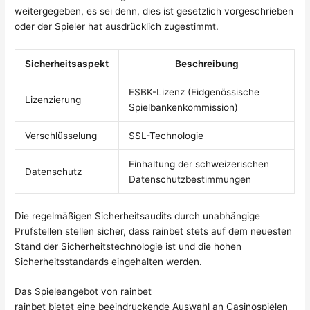
weitergegeben, es sei denn, dies ist gesetzlich vorgeschrieben
oder der Spieler hat ausdrücklich zugestimmt.
Sicherheitsaspekt
Beschreibung
ESBK-Lizenz (Eidgenössische
Lizenzierung
Spielbankenkommission)
Verschlüsselung
SSL-Technologie
Einhaltung der schweizerischen
Datenschutz
Datenschutzbestimmungen
Die regelmäßigen Sicherheitsaudits durch unabhängige
Prüfstellen stellen sicher, dass rainbet stets auf dem neuesten
Stand der Sicherheitstechnologie ist und die hohen
Sicherheitsstandards eingehalten werden.
Das Spieleangebot von rainbet
rainbet bietet eine beeindruckende Auswahl an Casinospielen