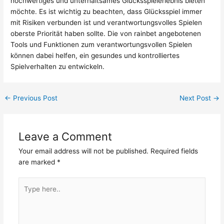
hochwertiges und unterhaltsames Glücksspielerlebnis bieten
möchte. Es ist wichtig zu beachten, dass Glücksspiel immer
mit Risiken verbunden ist und verantwortungsvolles Spielen
oberste Priorität haben sollte. Die von rainbet angebotenen
Tools und Funktionen zum verantwortungsvollen Spielen
können dabei helfen, ein gesundes und kontrolliertes
Spielverhalten zu entwickeln.
←
Previous Post
Next Post
→
Leave a Comment
Your email address will not be published.
Required fields
are marked
*
Type
here..