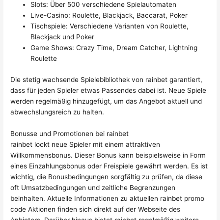
Slots: Über 500 verschiedene Spielautomaten
Live-Casino: Roulette, Blackjack, Baccarat, Poker
Tischspiele: Verschiedene Varianten von Roulette,
Blackjack und Poker
Game Shows: Crazy Time, Dream Catcher, Lightning
Roulette
Die stetig wachsende Spielebibliothek von rainbet garantiert,
dass für jeden Spieler etwas Passendes dabei ist. Neue Spiele
werden regelmäßig hinzugefügt, um das Angebot aktuell und
abwechslungsreich zu halten.
Bonusse und Promotionen bei rainbet
rainbet lockt neue Spieler mit einem attraktiven
Willkommensbonus. Dieser Bonus kann beispielsweise in Form
eines Einzahlungsbonus oder Freispiele gewährt werden. Es ist
wichtig, die Bonusbedingungen sorgfältig zu prüfen, da diese
oft Umsatzbedingungen und zeitliche Begrenzungen
beinhalten. Aktuelle Informationen zu aktuellen rainbet promo
code Aktionen finden sich direkt auf der Webseite des
Anbieters. Darüber hinaus bietet rainbet regelmäßig weitere