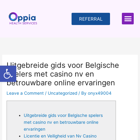
Skip
to
content
REFERRAL
Uitgebreide gids voor Belgische
Open toolbar
spelers met casino nv en
betrouwbare online ervaringen
Leave a Comment
/
Uncategorized
/ By
onyx49004
Uitgebreide gids voor Belgische spelers
met casino nv en betrouwbare online
ervaringen
Licentie en Veiligheid van Nv Casino