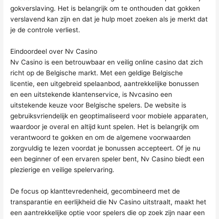
gokverslaving. Het is belangrijk om te onthouden dat gokken
verslavend kan zijn en dat je hulp moet zoeken als je merkt dat
je de controle verliest.
Eindoordeel over Nv Casino
Nv Casino is een betrouwbaar en veilig online casino dat zich
richt op de Belgische markt. Met een geldige Belgische
licentie, een uitgebreid spelaanbod, aantrekkelijke bonussen
en een uitstekende klantenservice, is Nvcasino een
uitstekende keuze voor Belgische spelers. De website is
gebruiksvriendelijk en geoptimaliseerd voor mobiele apparaten,
waardoor je overal en altijd kunt spelen. Het is belangrijk om
verantwoord te gokken en om de algemene voorwaarden
zorgvuldig te lezen voordat je bonussen accepteert. Of je nu
een beginner of een ervaren speler bent, Nv Casino biedt een
plezierige en veilige spelervaring.
De focus op klanttevredenheid, gecombineerd met de
transparantie en eerlijkheid die Nv Casino uitstraalt, maakt het
een aantrekkelijke optie voor spelers die op zoek zijn naar een