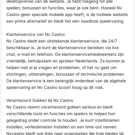
desktopversie van de website. Je hebt toegang tot alle
spellen, bonussen en functies, waar je ook bent. Hoewel Nv
Casino geen speciale mobiele app heeft, is de mobiele website
een prima alternatief en biedt het een naadloze spelervaring.
Klantenservice van Nv Casino
Nv Casino biedt een uitstekende klantenservice, die 24/7
beschikbaar is. Je kunt de klantenservice bereiken via live
chat, e-mail en telefoon. De klantenservicemedewerkers zijn
vriendelijk, behulpzaam en spreken Nederlands. Ze kunnen je
helpen met al je vragen en problemen, of het nu gaat om
stortingen, uitbetalingen, bonussen of technische problemen.
De klantenservice is een belangrijk onderdeel van de algehele
spelervaring en Nv Casino scoort hoog op dit vlak.
Verantwoord Gokken bij Nv Casino
Nv Casino neemt verantwoord gokken serieus en biedt
verschillende tools en functies om spelers te helpen hun
gokgedrag onder controle te houden. Je kunt inzetlimieten
instellen, verlieslimieten instellen en een time-out nemen.
Nvcasino biedt ook links naar organisaties die hulp bieden bij