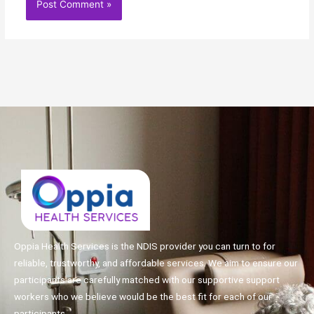
Oppia Health Services is the NDIS provider you can turn to for
reliable, trustworthy, and affordable services. We aim to ensure our
participants are carefully matched with our supportive support
workers who we believe would be the best fit for each of our
participants.