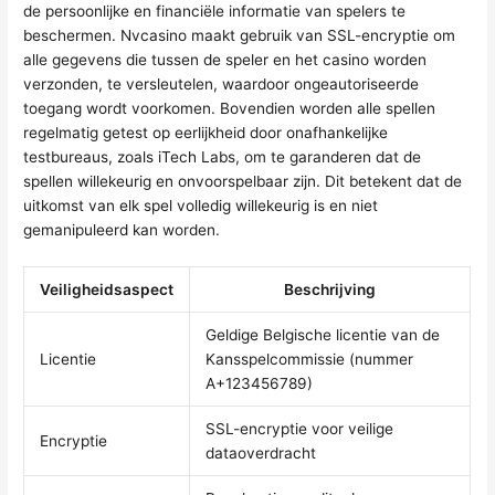
de persoonlijke en financiële informatie van spelers te
beschermen. Nvcasino maakt gebruik van SSL-encryptie om
alle gegevens die tussen de speler en het casino worden
verzonden, te versleutelen, waardoor ongeautoriseerde
toegang wordt voorkomen. Bovendien worden alle spellen
regelmatig getest op eerlijkheid door onafhankelijke
testbureaus, zoals iTech Labs, om te garanderen dat de
spellen willekeurig en onvoorspelbaar zijn. Dit betekent dat de
uitkomst van elk spel volledig willekeurig is en niet
gemanipuleerd kan worden.
Veiligheidsaspect
Beschrijving
Geldige Belgische licentie van de
Licentie
Kansspelcommissie (nummer
A+123456789)
SSL-encryptie voor veilige
Encryptie
dataoverdracht