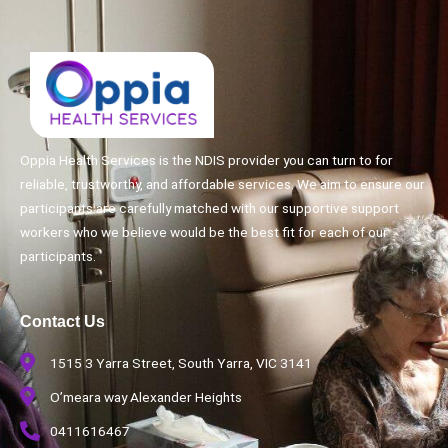
Oppia Health Services is the NDIS provider you can turn to for
reliable, trustworthy, and affordable services. We aim to ensure our
participants are carefully matched with our supportive support
workers who we believe would be the best fit for each of our
participants.
Contact Us
1515 3 Yarra Street, South Yarra, VIC 3141
O’meara way Alexander Heights
0411616467