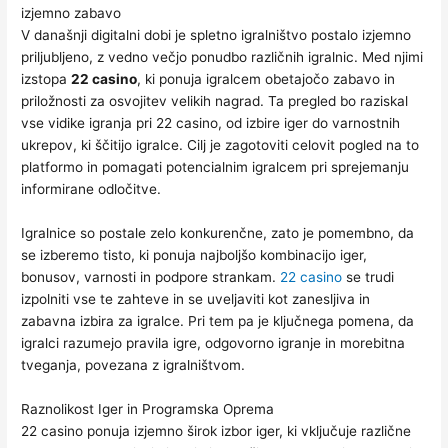
izjemno zabavo
V današnji digitalni dobi je spletno igralništvo postalo izjemno
priljubljeno, z vedno večjo ponudbo različnih igralnic. Med njimi
izstopa
22 casino
, ki ponuja igralcem obetajočo zabavo in
priložnosti za osvojitev velikih nagrad. Ta pregled bo raziskal
vse vidike igranja pri 22 casino, od izbire iger do varnostnih
ukrepov, ki ščitijo igralce. Cilj je zagotoviti celovit pogled na to
platformo in pomagati potencialnim igralcem pri sprejemanju
informirane odločitve.
Igralnice so postale zelo konkurenčne, zato je pomembno, da
se izberemo tisto, ki ponuja najboljšo kombinacijo iger,
bonusov, varnosti in podpore strankam.
22 casino
se trudi
izpolniti vse te zahteve in se uveljaviti kot zanesljiva in
zabavna izbira za igralce. Pri tem pa je ključnega pomena, da
igralci razumejo pravila igre, odgovorno igranje in morebitna
tveganja, povezana z igralništvom.
Raznolikost Iger in Programska Oprema
22 casino ponuja izjemno širok izbor iger, ki vključuje različne