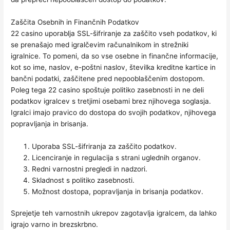
Zaščita Osebnih in Finančnih Podatkov
22 casino uporablja SSL-šifriranje za zaščito vseh podatkov, ki
se prenašajo med igralčevim računalnikom in strežniki
igralnice. To pomeni, da so vse osebne in finančne informacije,
kot so ime, naslov, e-poštni naslov, številka kreditne kartice in
bančni podatki, zaščitene pred nepooblaščenim dostopom.
Poleg tega 22 casino spoštuje politiko zasebnosti in ne deli
podatkov igralcev s tretjimi osebami brez njihovega soglasja.
Igralci imajo pravico do dostopa do svojih podatkov, njihovega
popravljanja in brisanja.
Uporaba SSL-šifriranja za zaščito podatkov.
Licenciranje in regulacija s strani uglednih organov.
Redni varnostni pregledi in nadzori.
Skladnost s politiko zasebnosti.
Možnost dostopa, popravljanja in brisanja podatkov.
Sprejetje teh varnostnih ukrepov zagotavlja igralcem, da lahko
igrajo varno in brezskrbno.