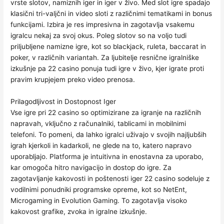
vrste slotov, namiznih iger in iger v živo. Med slot igre spadajo
klasični tri-valjčni in video sloti z različnimi tematikami in bonus
funkcijami. Izbira je res impresivna in zagotavlja vsakemu
igralcu nekaj za svoj okus. Poleg slotov so na voljo tudi
priljubljene namizne igre, kot so blackjack, ruleta, baccarat in
poker, v različnih variantah. Za ljubitelje resnične igralniške
izkušnje pa 22 casino ponuja tudi igre v živo, kjer igrate proti
pravim krupjejem preko video prenosa.
Prilagodljivost in Dostopnost Iger
Vse igre pri 22 casino so optimizirane za igranje na različnih
napravah, vključno z računalniki, tablicami in mobilnimi
telefoni. To pomeni, da lahko igralci uživajo v svojih najljubših
igrah kjerkoli in kadarkoli, ne glede na to, katero napravo
uporabljajo. Platforma je intuitivna in enostavna za uporabo,
kar omogoča hitro navigacijo in dostop do igre. Za
zagotavljanje kakovosti in poštenosti iger 22 casino sodeluje z
vodilnimi ponudniki programske opreme, kot so NetEnt,
Microgaming in Evolution Gaming. To zagotavlja visoko
kakovost grafike, zvoka in igralne izkušnje.