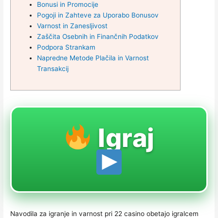
Bonusi in Promocije
Pogoji in Zahteve za Uporabo Bonusov
Varnost in Zanesljivost
Zaščita Osebnih in Finančnih Podatkov
Podpora Strankam
Napredne Metode Plačila in Varnost
Transakcij
Igraj
Navodila za igranje in varnost pri 22 casino obetajo igralcem