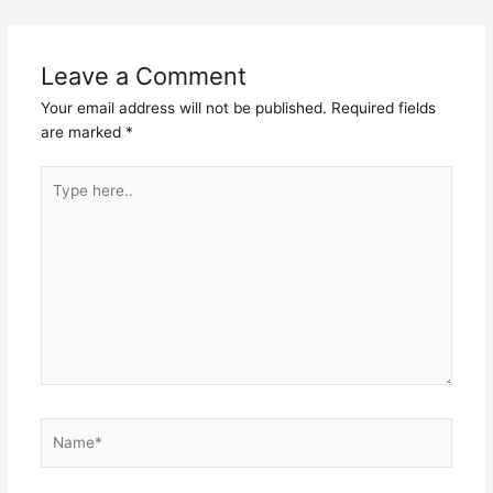
Leave a Comment
Your email address will not be published.
Required fields
are marked
*
Type
here..
Name*