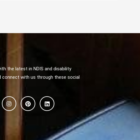
th the latest in NDIS and disability
 connect with us through these social
I
P
L
n
i
i
s
n
n
t
t
k
a
e
e
g
r
d
r
e
i
a
s
n