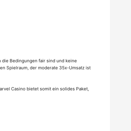
 die Bedingungen fair sind und keine
nden Spielraum, der moderate 35x-Umsatz ist
rvel Casino bietet somit ein solides Paket,