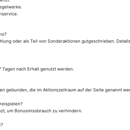
Regelwerke.
nservice.
ino?
lung oder als Teil von Sonderaktionen gutgeschrieben. Details f
7 Tagen nach Erhalt genutzt werden.
ten gebunden, die im Aktionszeitraum auf der Seite genannt we
reispielen?
nzt, um Bonusmissbrauch zu verhindern.
x?