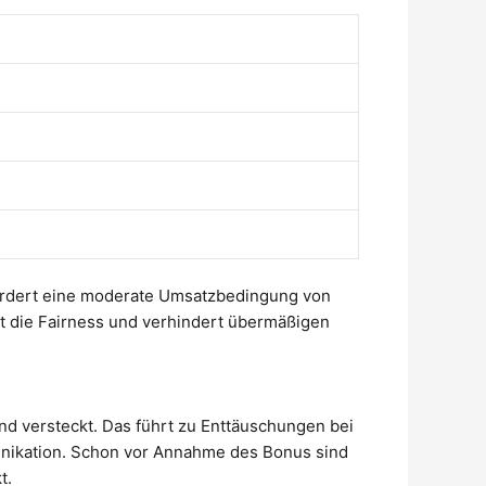
 fordert eine moderate Umsatzbedingung von
ht die Fairness und verhindert übermäßigen
d versteckt. Das führt zu Enttäuschungen bei
munikation. Schon vor Annahme des Bonus sind
t.