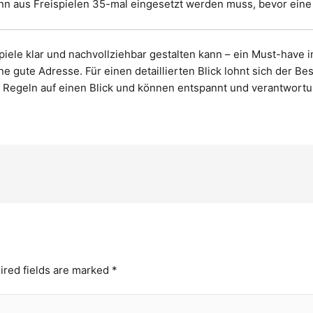
n aus Freispielen 35-mal eingesetzt werden muss, bevor eine 
piele klar und nachvollziehbar gestalten kann – ein Must-have
e gute Adresse. Für einen detaillierten Blick lohnt sich der Bes
le Regeln auf einen Blick und können entspannt und verantwortu
ired fields are marked
*