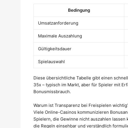
Bedingung
Umsatzanforderung
Maximale Auszahlung
Gültigkeitsdauer
Spielauswahl
Diese übersichtliche Tabelle gibt einen schn
35x – typisch im Markt, aber für Spieler mit 
Bonusmissbrauch.
Warum ist Transparenz bei Freispielen wichtig
Viele Online-Casinos kommunizieren Bonusange
Spielern, die Gewinne nicht auszahlen lassen
die Regeln einsehbar und verständlich formulie