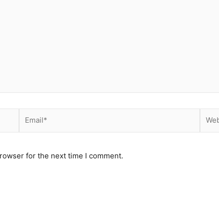
Email*
Webs
rowser for the next time I comment.