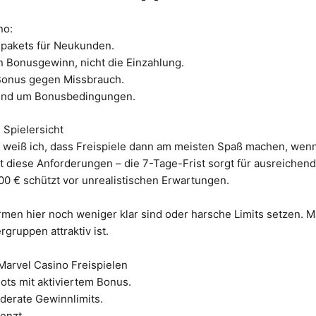
no:
nspakets für Neukunden.
 Bonusgewinn, nicht die Einzahlung.
 Bonus gegen Missbrauch.
rund um Bonusbedingungen.
 Spielersicht
e weiß ich, dass Freispiele dann am meisten Spaß machen, wenn
llt diese Anforderungen – die 7-Tage-Frist sorgt für ausreiche
0 € schützt vor unrealistischen Erwartungen.
rmen hier noch weniger klar sind oder harsche Limits setzen. Ma
rgruppen attraktiv ist.
arvel Casino Freispielen
ots mit aktiviertem Bonus.
erate Gewinnlimits.
renzt.