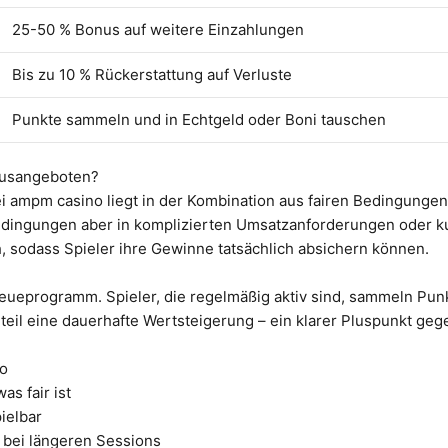
25-50 % Bonus auf weitere Einzahlungen
Bis zu 10 % Rückerstattung auf Verluste
Punkte sammeln und in Echtgeld oder Boni tauschen
onusangeboten?
 ampm casino liegt in der Kombination aus fairen Bedingungen 
edingungen aber in komplizierten Umsatzanforderungen oder ku
, sodass Spieler ihre Gewinne tatsächlich absichern können.
Treueprogramm. Spieler, die regelmäßig aktiv sind, sammeln Punk
teil eine dauerhafte Wertsteigerung – ein klarer Pluspunkt ge
no
s fair ist
pielbar
 bei längeren Sessions