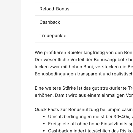
Reload-Bonus
Cashback
Treuepunkte
Wie profitieren Spieler langfristig von den B
Der wesentliche Vorteil der Bonusangebote bei
locken zwar mit hohen Boni, verstecken die B
Bonusbedingungen transparent und realistisch
Eine weitere Stärke ist das gut strukturierte 
erhöhen. Damit wird aus einem einmaligen Vor
Quick Facts zur Bonusnutzung bei ampm casi
Umsatzbedingungen meist bei 30-40x, wa
Freispiele oft ohne hohe Einsatzlimits s
Cashback mindert tatsächlich das Risiko