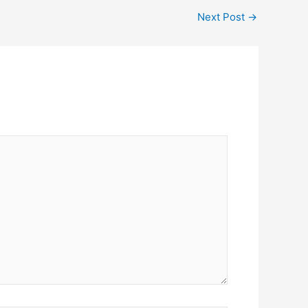
Next Post
→