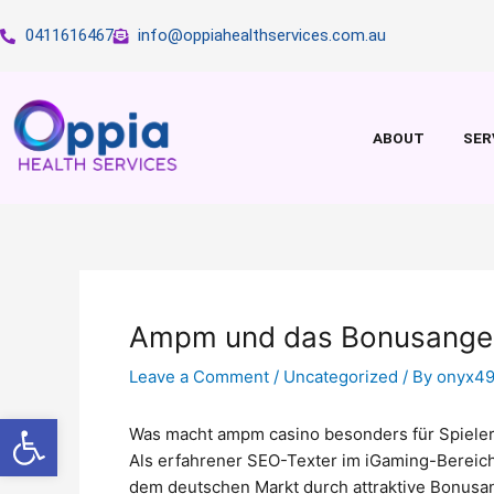
Skip
0411616467
info@oppiahealthservices.com.au
to
content
ABOUT
SER
Ampm und das Bonusangebot
Leave a Comment
/
Uncategorized
/ By
onyx4
Open toolbar
Was macht ampm casino besonders für Spiele
Als erfahrener SEO-Texter im iGaming-Bereich 
dem deutschen Markt durch attraktive Bonusan