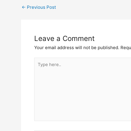
←
Previous Post
Leave a Comment
Your email address will not be published.
Requ
Type
here..