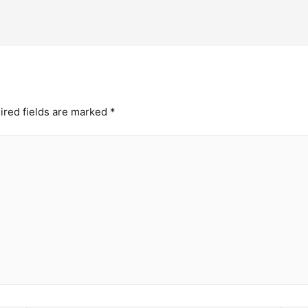
ired fields are marked
*