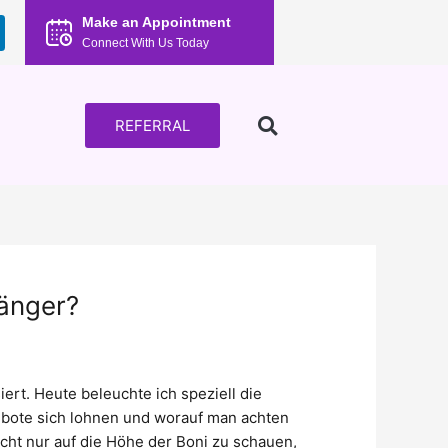
Make an Appointment
Connect With Us Today
REFERRAL
fänger?
ert. Heute beleuchte ich speziell die
ebote sich lohnen und worauf man achten
nicht nur auf die Höhe der Boni zu schauen,