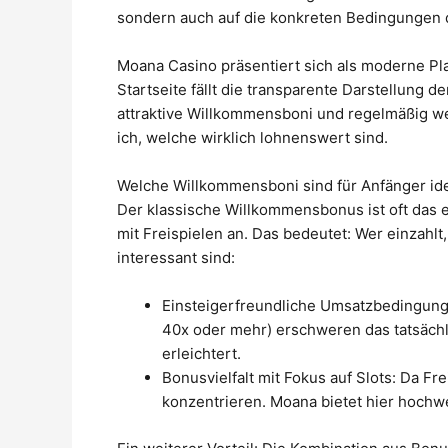
sondern auch auf die konkreten Bedingungen d
Moana Casino präsentiert sich als moderne Pl
Startseite fällt die transparente Darstellung d
attraktive Willkommensboni und regelmäßig we
ich, welche wirklich lohnenswert sind.
Welche Willkommensboni sind für Anfänger id
Der klassische Willkommensbonus ist oft das 
mit Freispielen an. Das bedeutet: Wer einzahl
interessant sind:
Einsteigerfreundliche Umsatzbedingunge
40x oder mehr) erschweren das tatsächl
erleichtert.
Bonusvielfalt mit Fokus auf Slots: Da Fre
konzentrieren. Moana bietet hier hochwe