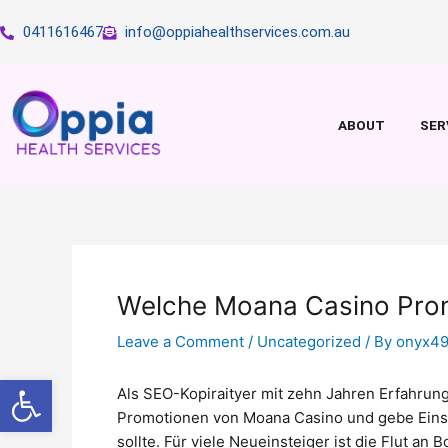
Skip
0411616467
info@oppiahealthservices.com.au
to
content
ABOUT
SER
Welche Moana Casino Promo
Leave a Comment
/
Uncategorized
/ By
onyx4
Open toolbar
Als SEO-Kopiraityer mit zehn Jahren Erfahrung
Promotionen von Moana Casino und gebe Einst
sollte. Für viele Neueinsteiger ist die Flut an