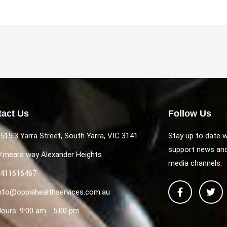
act Us
Follow Us
515 3 Yarra Street, South Yarra, VIC 3141
Stay up to date wi
support news and
’meara way Alexander Heights
media channels.
411616467
F
T
nfo@oppiahealthservices.com.au
a
w
c
i
ours: 9:00 am - 5:00 pm
e
t
b
t