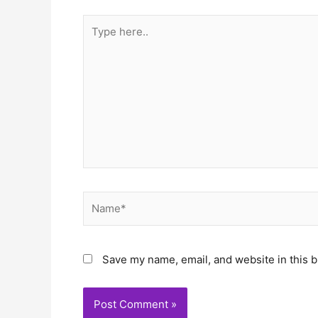
Type
here..
Name*
Save my name, email, and website in this b