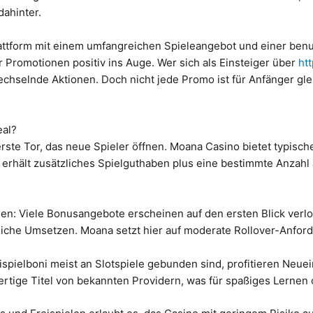
ahinter.
attform mit einem umfangreichen Spieleangebot und einer benut
er Promotionen positiv ins Auge. Wer sich als Einsteiger über
ht
chselnde Aktionen. Doch nicht jede Promo ist für Anfänger gle
eal?
erste Tor, das neue Spieler öffnen. Moana Casino bietet typis
t, erhält zusätzliches Spielguthaben plus eine bestimmte Anzah
n: Viele Bonusangebote erscheinen auf den ersten Blick verl
iche Umsetzen. Moana setzt hier auf moderate Rollover-Anford
ispielboni meist an Slotspiele gebunden sind, profitieren Neuein
rtige Titel von bekannten Providern, was für spaßiges Lernen 