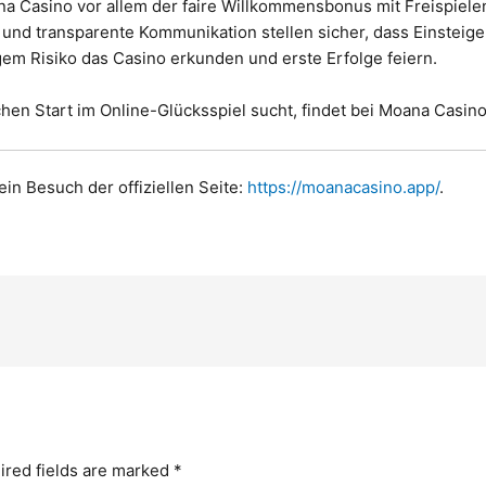
 Casino vor allem der faire Willkommensbonus mit Freispielen 
und transparente Kommunikation stellen sicher, dass Einsteige
gem Risiko das Casino erkunden und erste Erfolge feiern.
hen Start im Online-Glücksspiel sucht, findet bei Moana Casino 
ein Besuch der offiziellen Seite:
https://moanacasino.app/
.
ired fields are marked
*