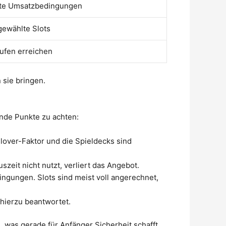
te Umsatzbedingungen
gewählte Slots
ufen erreichen
 sie bringen.
ende Punkte zu achten:
over-Faktor und die Spieldecks sind
szeit nicht nutzt, verliert das Angebot.
ngungen. Slots sind meist voll angerechnet,
 hierzu beantwortet.
 was gerade für Anfänger Sicherheit schafft.