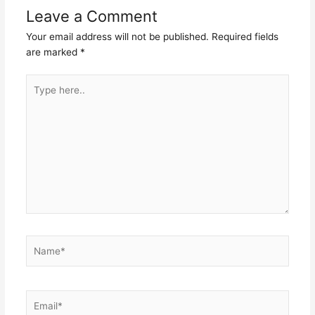
Leave a Comment
Your email address will not be published.
Required fields
are marked
*
Type
here..
Name*
Email*