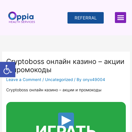
Skip
to
content
REFERRAL
Cryptoboss онлайн казино – акции
Open toolbar
и промокоды
Leave a Comment
/
Uncategorized
/ By
onyx49004
Cryptoboss онлайн казино – акции и промокоды
ИГРАТЬ