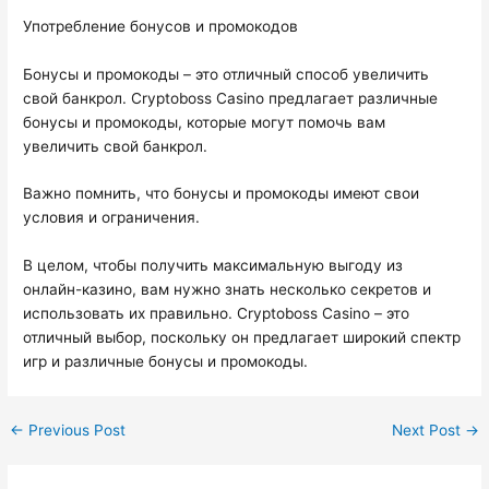
Употребление бонусов и промокодов
Бонусы и промокоды – это отличный способ увеличить
свой банкрол. Cryptoboss Casino предлагает различные
бонусы и промокоды, которые могут помочь вам
увеличить свой банкрол.
Важно помнить, что бонусы и промокоды имеют свои
условия и ограничения.
В целом, чтобы получить максимальную выгоду из
онлайн-казино, вам нужно знать несколько секретов и
использовать их правильно. Cryptoboss Casino – это
отличный выбор, поскольку он предлагает широкий спектр
игр и различные бонусы и промокоды.
←
Previous Post
Next Post
→