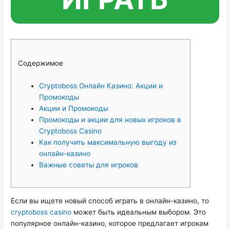
Содержимое
Cryptoboss Онлайн Казино: Акции и
Промокоды
Акции и Промокоды
Промокоды и акции для новых игроков в
Cryptoboss Casino
Как получить максимальную выгоду из
онлайн-казино
Важные советы для игроков
Если вы ищете новый способ играть в онлайн-казино, то
cryptoboss casino
может быть идеальным выбором. Это
популярное онлайн-казино, которое предлагает игрокам