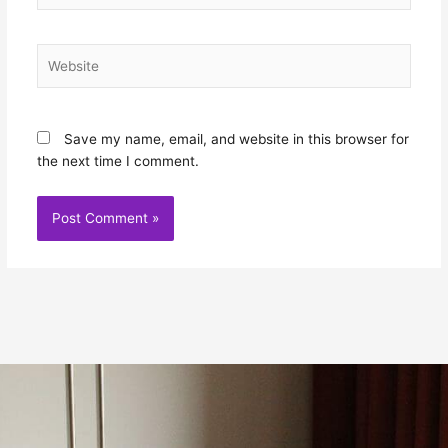
Website
Save my name, email, and website in this browser for
the next time I comment.