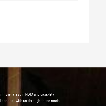
th the latest in NDIS and disability
 connect with us through these social