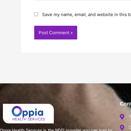
Save my name, email, and website in this b
Cont
1
O
Oppia Health Services is the NDIS provider you can turn to