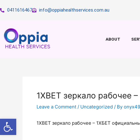
Skip
0411616467
info@oppiahealthservices.com.au
to
content
ABOUT
SER
1XBET зеркало рабочее –
Leave a Comment
/
Uncategorized
/ By
onyx4
Open toolbar
1XBET зеркало рабочее – 1ХБЕТ официальны