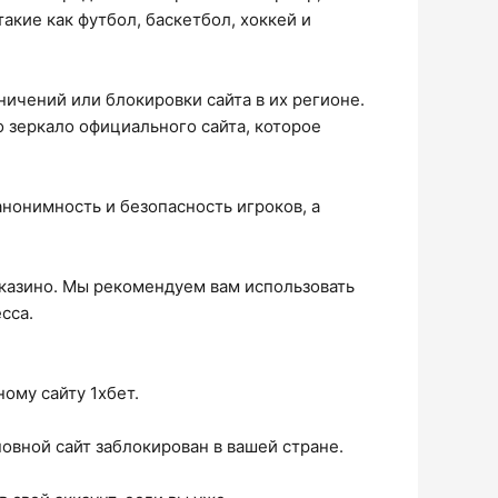
акие как футбол, баскетбол, хоккей и
ничений или блокировки сайта в их регионе.
о зеркало официального сайта, которое
нонимность и безопасность игроков, а
-казино. Мы рекомендуем вам использовать
сса.
ому сайту 1хбет.
новной сайт заблокирован в вашей стране.