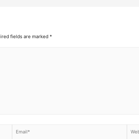
ired fields are marked
*
Email*
Webs