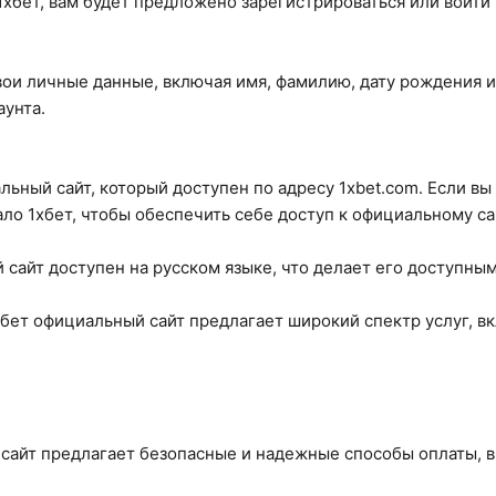
хбет, вам будет предложено зарегистрироваться или войти в
вои личные данные, включая имя, фамилию, дату рождения и
аунта.
ьный сайт, который доступен по адресу 1xbet.com. Если вы 
о 1хбет, чтобы обеспечить себе доступ к официальному са
й сайт доступен на русском языке, что делает его доступны
бет официальный сайт предлагает широкий спектр услуг, вкл
 сайт предлагает безопасные и надежные способы оплаты, 