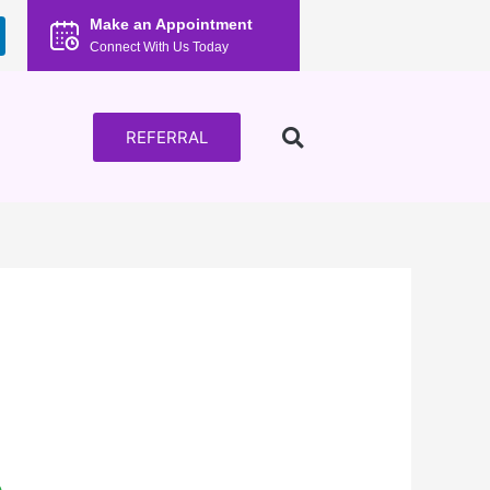
Make an Appointment
Connect With Us Today
REFERRAL