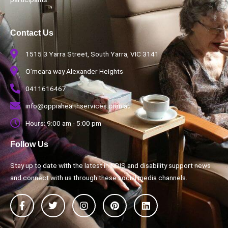
Contact Us
1515 3 Yarra Street, South Yarra, VIC 3141
O’meara way Alexander Heights
0411616467
info@oppiahealthservices.com.au
Hours: 9:00 am - 5:00 pm
Follow Us
Stay up to date with the latest in NDIS and disability support news
and connect with us through these social media channels.
F
T
I
P
L
a
w
n
i
i
c
i
s
n
n
e
t
t
t
k