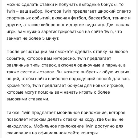
можно сделать ставки и получать выгодные бонусы, то
1win – ваш выбор. Контора 1win предлагает широкий спектр
спортивных событий, включая футбол, баскетбол, теннис и
другие, а также киберспорт и другие виды игр. Для начала
игры вам нужно зарегистрироваться на сайте 1win, что
займет не более 5 минут.
После регистрации вы сможете сделать ставку на любое
событие, которое вам интересно. 1win предлагает
различные типы ставок, включая одиночные и парные, а
также системы ставок. Вы можете выбрать любую из этих
опций, чтобы найти наиболее подходящий способ для вас.
Кроме того, 1win предлагает бонусы для новых игроков,
которые могут помочь вам начать играть с более
высокими ставками.
Также, 1win предлагает мобильное приложение, которое
позволяет игрокам делать ставки на ходу, где бы вы не
находились. Мобильное приложение 1win доступно для
скачивания на официальном сайте конторы.