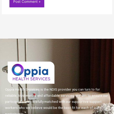
Oppia Health Services is the NDIS provider you can turn to for
reliable, trustworthy, and affordable services. We aim to ensure our
participants are carefully matched with our supportive support
workers who we believe would be the best fit for each of our
participants.