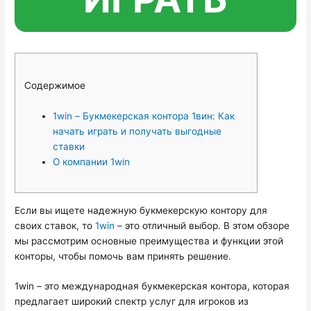
Содержимое
1win – Букмекерская контора 1вин: Как
начать играть и получать выгодные
ставки
О компании 1win
Если вы ищете надежную букмекерскую контору для
своих ставок, то
1win
– это отличный выбор. В этом обзоре
мы рассмотрим основные преимущества и функции этой
конторы, чтобы помочь вам принять решение.
1win – это международная букмекерская контора, которая
предлагает широкий спектр услуг для игроков из