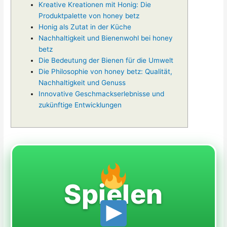
Kreative Kreationen mit Honig: Die
Produktpalette von honey betz
Honig als Zutat in der Küche
Nachhaltigkeit und Bienenwohl bei honey
betz
Die Bedeutung der Bienen für die Umwelt
Die Philosophie von honey betz: Qualität,
Nachhaltigkeit und Genuss
Innovative Geschmackserlebnisse und
zukünftige Entwicklungen
Spielen