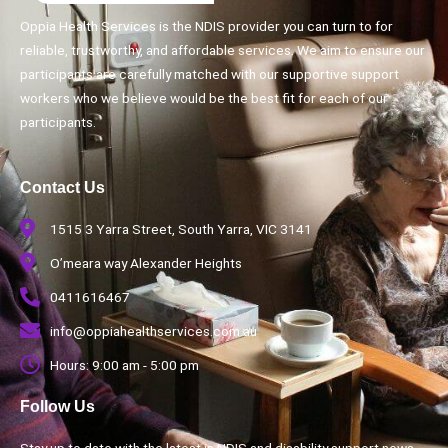
Oppia Health Services is the NDIS provider you can turn to for
reliable, trustworthy, and affordable services. We aim to ensure our
participants are carefully matched with our supportive support
workers who we believe would be the best fit for each of our
participants.
Contact Us
1515 3 Yarra Street, South Yarra, VIC 3141
O’meara way Alexander Heights
0411616467
info@oppiahealthservices.com.au
Hours: 9:00 am - 5:00 pm
Follow Us