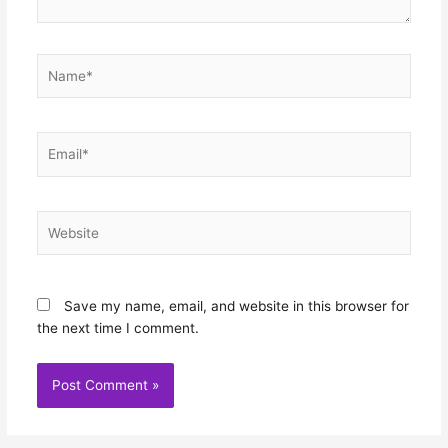
Name*
Email*
Website
Save my name, email, and website in this browser for
the next time I comment.