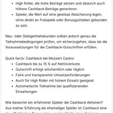
High Roller, die hohe Beträge setzen und dadurch auch
höhere Cashback-Beträge generieren.
Spieler, die Wert auf eine gewisse Absicherung legen,
ohne direkt an Freispiele oder Bonusguthaben gebunden
zu sein.
Neu- oder Gelegenheitskunden sollten jedoch genau die
Teilnahmebedingungen prüfen, um sicherzugehen, dass sie die
Voraussetzungen für die Cashback-Gutschriften erfüllen.
Quick facts: Cashback bei Mozzart Casino
Cashback bis zu 15 % auf Nettoverluste
Gutschrift erfolgt wöchentlich oder täglich
Faire und transparente Umsatzanforderungen
Auch für High Roller mit hohem Einsatz geeignet
Automatische Teilnahme bei qualifizierenden
Einzahlungen
Wie bewertet ein erfahrener Spieler die Cashback Aktionen?
Aus meiner Erfahrung als ehemaliger Spieler ist Cashback eine