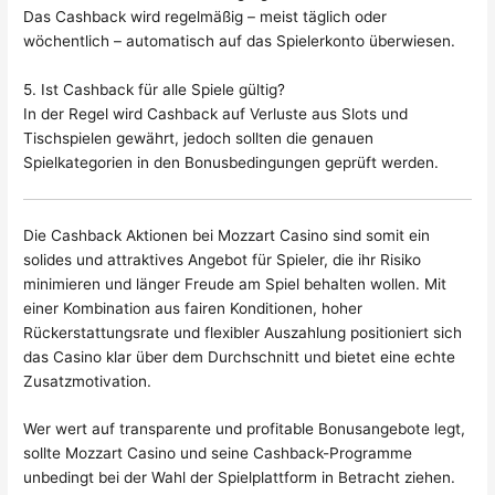
Das Cashback wird regelmäßig – meist täglich oder
wöchentlich – automatisch auf das Spielerkonto überwiesen.
5. Ist Cashback für alle Spiele gültig?
In der Regel wird Cashback auf Verluste aus Slots und
Tischspielen gewährt, jedoch sollten die genauen
Spielkategorien in den Bonusbedingungen geprüft werden.
Die Cashback Aktionen bei Mozzart Casino sind somit ein
solides und attraktives Angebot für Spieler, die ihr Risiko
minimieren und länger Freude am Spiel behalten wollen. Mit
einer Kombination aus fairen Konditionen, hoher
Rückerstattungsrate und flexibler Auszahlung positioniert sich
das Casino klar über dem Durchschnitt und bietet eine echte
Zusatzmotivation.
Wer wert auf transparente und profitable Bonusangebote legt,
sollte Mozzart Casino und seine Cashback-Programme
unbedingt bei der Wahl der Spielplattform in Betracht ziehen.