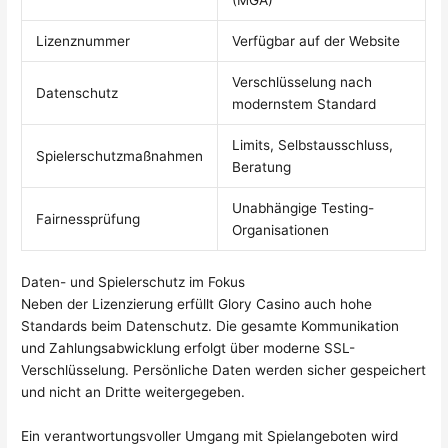
Lizenznummer
Verfügbar auf der Website
Verschlüsselung nach
Datenschutz
modernstem Standard
Limits, Selbstausschluss,
Spielerschutzmaßnahmen
Beratung
Unabhängige Testing-
Fairnessprüfung
Organisationen
Daten- und Spielerschutz im Fokus
Neben der Lizenzierung erfüllt Glory Casino auch hohe
Standards beim Datenschutz. Die gesamte Kommunikation
und Zahlungsabwicklung erfolgt über moderne SSL-
Verschlüsselung. Persönliche Daten werden sicher gespeichert
und nicht an Dritte weitergegeben.
Ein verantwortungsvoller Umgang mit Spielangeboten wird