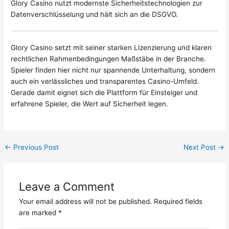
Glory Casino nutzt modernste Sicherheitstechnologien zur
Datenverschlüsselung und hält sich an die DSGVO.
Glory Casino setzt mit seiner starken Lizenzierung und klaren
rechtlichen Rahmenbedingungen Maßstäbe in der Branche.
Spieler finden hier nicht nur spannende Unterhaltung, sondern
auch ein verlässliches und transparentes Casino-Umfeld.
Gerade damit eignet sich die Plattform für Einsteiger und
erfahrene Spieler, die Wert auf Sicherheit legen.
←
Previous Post
Next Post
→
Leave a Comment
Your email address will not be published.
Required fields
are marked
*