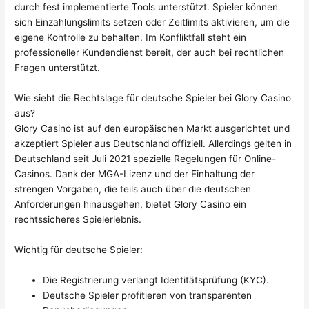
durch fest implementierte Tools unterstützt. Spieler können
sich Einzahlungslimits setzen oder Zeitlimits aktivieren, um die
eigene Kontrolle zu behalten. Im Konfliktfall steht ein
professioneller Kundendienst bereit, der auch bei rechtlichen
Fragen unterstützt.
Wie sieht die Rechtslage für deutsche Spieler bei Glory Casino
aus?
Glory Casino ist auf den europäischen Markt ausgerichtet und
akzeptiert Spieler aus Deutschland offiziell. Allerdings gelten in
Deutschland seit Juli 2021 spezielle Regelungen für Online-
Casinos. Dank der MGA-Lizenz und der Einhaltung der
strengen Vorgaben, die teils auch über die deutschen
Anforderungen hinausgehen, bietet Glory Casino ein
rechtssicheres Spielerlebnis.
Wichtig für deutsche Spieler:
Die Registrierung verlangt Identitätsprüfung (KYC).
Deutsche Spieler profitieren von transparenten