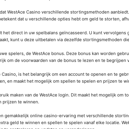
dat WestAce Casino verschillende stortingsmethoden aanbiedt. U
 betekent dat u verschillende opties hebt om geld te storten, a
t het direct in uw spelbalans geïncasseerd. U kunt vervolgens
aakt, kunt u deze uitbetalen via dezelfde stortingsmethoden die
uwe spelers, de WestAce bonus. Deze bonus kan worden gebrui
rijk om de voorwaarden van de bonus te lezen en te begrijpen v
e Casino, is het belangrijk om een account te openen en te ge
n, en maakt het mogelijk om spellen te spelen en prijzen te win
bruik maken van de WestAce login. Dit maakt het mogelijk om to
 prijzen te winnen.
 en gemakkelijk online casino-ervaring met verschillende stor
xtra geld te winnen en spellen te spelen vanaf elke locatie. We