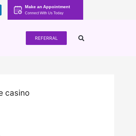
Make an Appointment
Connect With Us Today
REFERRAL
e casino