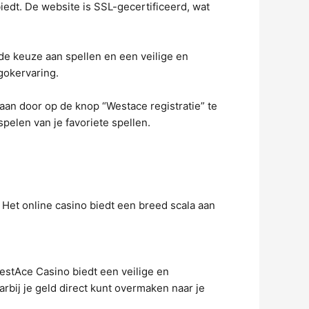
iedt. De website is SSL-gecertificeerd, wat
de keuze aan spellen en een veilige en
gokervaring.
an door op de knop “Westace registratie” te
pelen van je favoriete spellen.
 Het online casino biedt een breed scala aan
WestAce Casino biedt een veilige en
rbij je geld direct kunt overmaken naar je