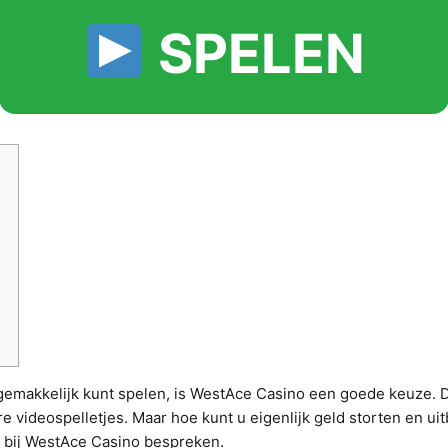
SPELEN
 gemakkelijk kunt spelen, is WestAce Casino een goede keuze. D
e videospelletjes. Maar hoe kunt u eigenlijk geld storten en uit
 bij WestAce Casino bespreken.