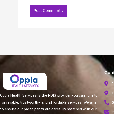
Cont
1
O
Oppia Health Services is the NDIS provider you can turn to
for reliable, trustworthy, and affordable services. We aim
0
to ensure our participants are carefully matched with our
i