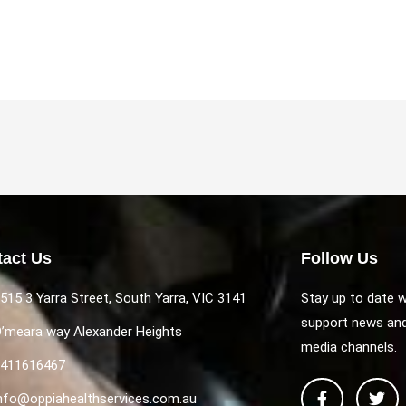
act Us
Follow Us
515 3 Yarra Street, South Yarra, VIC 3141
Stay up to date wi
support news and
’meara way Alexander Heights
media channels.
411616467
F
T
nfo@oppiahealthservices.com.au
a
w