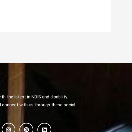
th the latest in NDIS and disability
 connect with us through these social
I
P
L
n
i
i