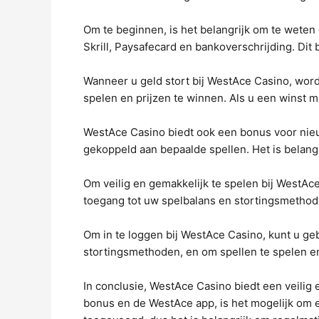
Om te beginnen, is het belangrijk om te weten 
Skrill, Paysafecard en bankoverschrijding. Dit
Wanneer u geld stort bij WestAce Casino, word
spelen en prijzen te winnen. Als u een winst m
WestAce Casino biedt ook een bonus voor nie
gekoppeld aan bepaalde spellen. Het is belang
Om veilig en gemakkelijk te spelen bij WestAc
toegang tot uw spelbalans en stortingsmethode
Om in te loggen bij WestAce Casino, kunt u ge
stortingsmethoden, en om spellen te spelen en
In conclusie, WestAce Casino biedt een veilig
bonus en de WestAce app, is het mogelijk om e