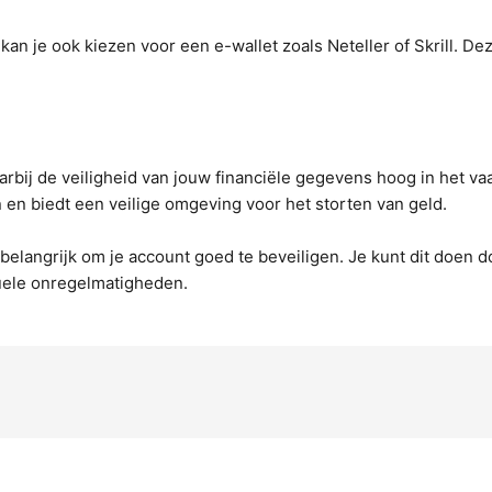
n, kan je ook kiezen voor een e-wallet zoals Neteller of Skrill. 
rbij de veiligheid van jouw financiële gegevens hoog in het vaar
n biedt een veilige omgeving voor het storten van geld.
t belangrijk om je account goed te beveiligen. Je kunt dit doen
tuele onregelmatigheden.