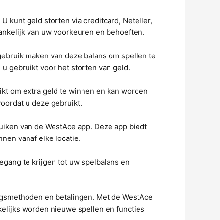
 kunt geld storten via creditcard, Neteller,
fhankelijk van uw voorkeuren en behoeften.
 gebruik maken van deze balans om spellen te
 u gebruikt voor het storten van geld.
kt om extra geld te winnen en kan worden
oordat u deze gebruikt.
bruiken van de WestAce app. Deze app biedt
nen vanaf elke locatie.
egang te krijgen tot uw spelbalans en
tingsmethoden en betalingen. Met de WestAce
kelijks worden nieuwe spellen en functies