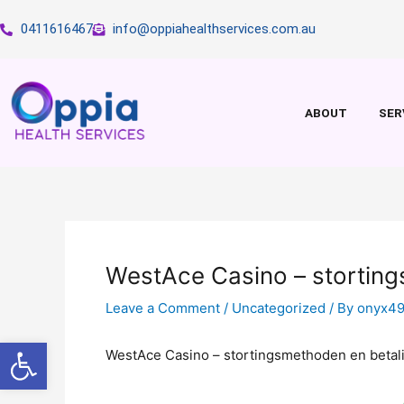
Skip
0411616467
info@oppiahealthservices.com.au
to
content
ABOUT
SER
WestAce Casino – stortings
Leave a Comment
/
Uncategorized
/ By
onyx4
Open toolbar
WestAce Casino – stortingsmethoden en betali