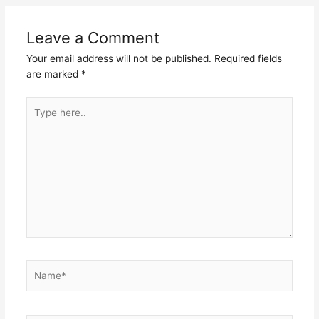
Leave a Comment
Your email address will not be published.
Required fields
are marked
*
Type
here..
Name*