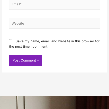
Email*
Website
Save my name, email, and website in this browser for
the next time I comment.