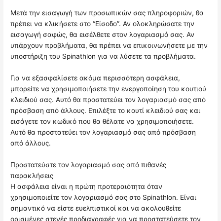
Μετά την εισαγωγή των προσωπικών σας πληροφοριών, θα
πρέπει να κλικήσετε στο “Είσοδο”. Αν ολοκληρώσατε την
εισαγωγή σαφώς, θα εισέλθετε στον λογαριασμό σας. Αν
υπάρχουν προβλήματα, θα πρέπει να επικοινωνήσετε με την
υποστήριξη του Spinathlon για να λύσετε τα προβλήματα.
Για να εξασφαλίσετε ακόμα περισσότερη ασφάλεια,
μπορείτε να χρησιμοποιήσετε την ενεργοποίηση του κουτιού
κλειδιού σας. Αυτό θα προστατεύει τον λογαριασμό σας από
πρόσβαση από άλλους. Επιλέξτε το κουτί κλειδιού σας και
εισάγετε τον κωδικό που θα θέλατε να χρησιμοποιήσετε.
Αυτό θα προστατεύει τον λογαριασμό σας από πρόσβαση
από άλλους.
Προστατεύστε τον λογαριασμό σας από πιθανές
παρακλήσεις
Η ασφάλεια είναι η πρώτη προτεραιότητα όταν
χρησιμοποιείτε τον λογαριασμό σας στο Spinathlon. Είναι
σημαντικό να είστε ευελπιστικοί και να ακολουθείτε
ορισμένες στενές προδιαγραφές για να προστατεύσετε τον