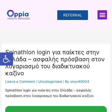
Skip
to
content
REFERRAL
Spinathlon login για παίκτες στην
Open toolbar
Ελλάδα – ασφαλής πρόσβαση στον
λογαριασμό του διαδικτυακού
καζίνο
Leave a Comment
/
Uncategorized
/ By
onyx49004
Spinathlon login για παίκτες στην Ελλάδα – ασφαλής
πρόσβαση στον λογαριασμό του διαδικτυακού καζίνο