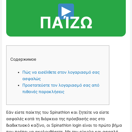
ΠΑΊΖΩ
Содержимое
Πώς να εισέλθετε στον λογαριασμό σας
ασφαλώς
Προστατεύστε τον λογαριασμό σας από
πιθανές παρακλήσεις
Εάν είστε παίκτης του Spinathlon και ζητείτε να είστε
ασφαλές κατά τη διάρκεια της πρόσβασής σας στο
διαδικτυακό καζίνο, οι Spinathlon login είναι το πρώτο βήμα
που πρέπει να ακολουθήσετε. Με την εύκολη και ασφαλή