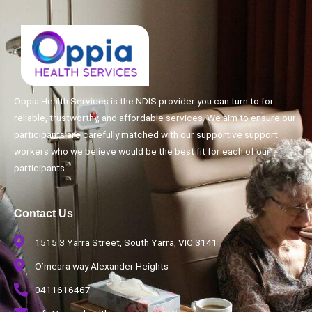
Oppia Health Services is the NDIS provider you can turn to for
reliable, trustworthy, and affordable services. We aim to ensure our
participants are carefully matched with our supportive support
workers who we believe would be the best fit for each of our
participants.
Contact Us
1515 3 Yarra Street, South Yarra, VIC 3141
O’meara way Alexander Heights
0411616467