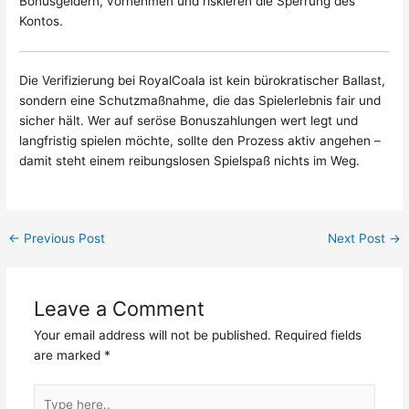
Bonusgeldern, vornehmen und riskieren die Sperrung des
Kontos.
Die Verifizierung bei RoyalCoala ist kein bürokratischer Ballast,
sondern eine Schutzmaßnahme, die das Spielerlebnis fair und
sicher hält. Wer auf seröse Bonuszahlungen wert legt und
langfristig spielen möchte, sollte den Prozess aktiv angehen –
damit steht einem reibungslosen Spielspaß nichts im Weg.
←
Previous Post
Next Post
→
Leave a Comment
Your email address will not be published.
Required fields
are marked
*
Type