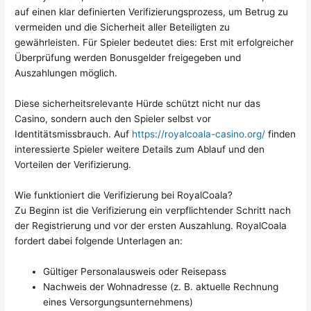
auf einen klar definierten Verifizierungsprozess, um Betrug zu
vermeiden und die Sicherheit aller Beteiligten zu
gewährleisten. Für Spieler bedeutet dies: Erst mit erfolgreicher
Überprüfung werden Bonusgelder freigegeben und
Auszahlungen möglich.
Diese sicherheitsrelevante Hürde schützt nicht nur das
Casino, sondern auch den Spieler selbst vor
Identitätsmissbrauch. Auf
https://royalcoala-casino.org/
finden
interessierte Spieler weitere Details zum Ablauf und den
Vorteilen der Verifizierung.
Wie funktioniert die Verifizierung bei RoyalCoala?
Zu Beginn ist die Verifizierung ein verpflichtender Schritt nach
der Registrierung und vor der ersten Auszahlung. RoyalCoala
fordert dabei folgende Unterlagen an:
Gültiger Personalausweis oder Reisepass
Nachweis der Wohnadresse (z. B. aktuelle Rechnung
eines Versorgungsunternehmens)