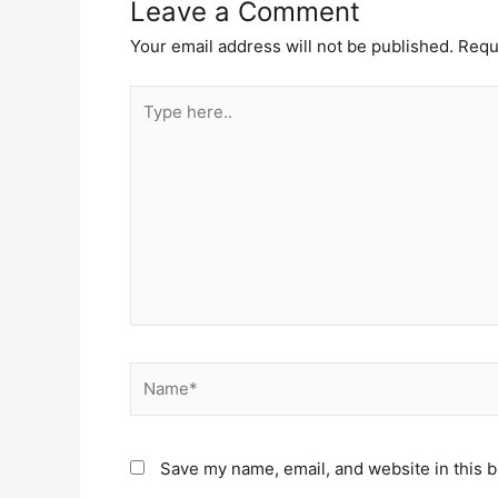
Leave a Comment
Your email address will not be published.
Requ
Type
here..
Name*
Save my name, email, and website in this b