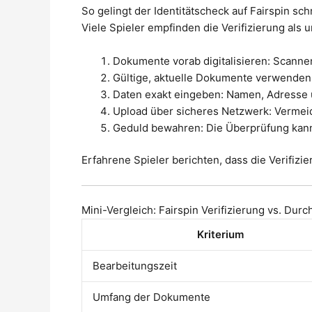
So gelingt der Identitätscheck auf Fairspin sc
Viele Spieler empfinden die Verifizierung als 
Dokumente vorab digitalisieren: Scannen 
Gültige, aktuelle Dokumente verwenden: 
Daten exakt eingeben: Namen, Adresse 
Upload über sicheres Netzwerk: Vermeid
Geduld bewahren: Die Überprüfung kann 
Erfahrene Spieler berichten, dass die Verifizi
Mini-Vergleich: Fairspin Verifizierung vs. Dur
Kriterium
Bearbeitungszeit
Umfang der Dokumente