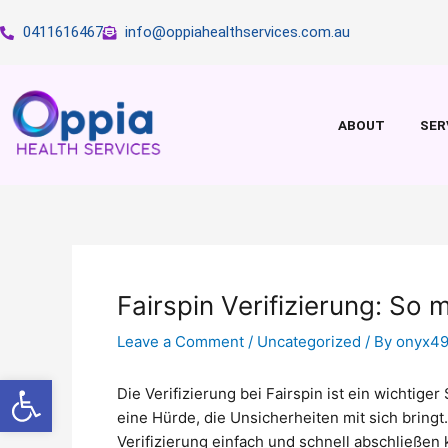
Skip
0411616467
info@oppiahealthservices.com.au
to
content
ABOUT
SER
Fairspin Verifizierung: So 
Leave a Comment
/
Uncategorized
/ By
onyx4
Open toolbar
Die Verifizierung bei Fairspin ist ein wichtiger
eine Hürde, die Unsicherheiten mit sich bringt
Verifizierung einfach und schnell abschließe