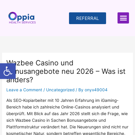
Skip
to
content
REFERRAL
Wazbee Casino und
Open toolbar
Bonusangebote neu 2026 – Was ist
anders?
Leave a Comment
/
Uncategorized
/ By
onyx49004
Als SEO-Kopiarbeiter mit 10 Jahren Erfahrung im iGaming-
Bereich habe ich zahlreiche Online-Casinos analysiert und
überprüft. Mit Blick auf das Jahr 2026 stellt sich die Frage, wie
sich Wazbee Casino in Sachen Bonusangebote und
Plattformstruktur verändert hat. Die Neuerungen sind nicht nur
kosmetischer Natur, sondern betreffen wesentliche Bereiche,