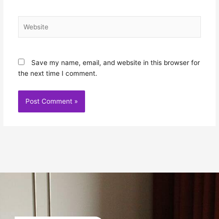
Website
Save my name, email, and website in this browser for
the next time I comment.