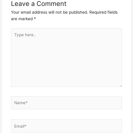
Leave a Comment
Your email address will not be published.
Required fields
are marked
*
Type
here..
Name*
Email*