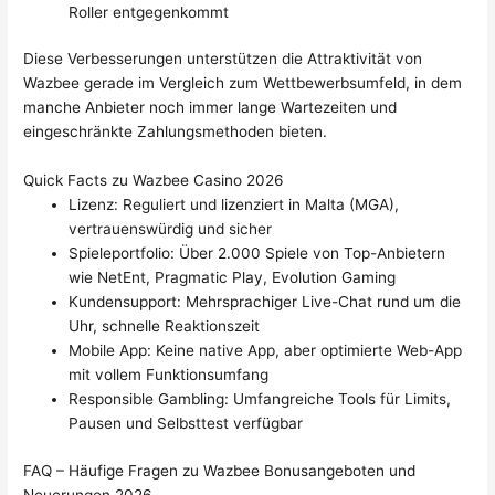
Roller entgegenkommt
Diese Verbesserungen unterstützen die Attraktivität von
Wazbee gerade im Vergleich zum Wettbewerbsumfeld, in dem
manche Anbieter noch immer lange Wartezeiten und
eingeschränkte Zahlungsmethoden bieten.
Quick Facts zu Wazbee Casino 2026
Lizenz: Reguliert und lizenziert in Malta (MGA),
vertrauenswürdig und sicher
Spieleportfolio: Über 2.000 Spiele von Top-Anbietern
wie NetEnt, Pragmatic Play, Evolution Gaming
Kundensupport: Mehrsprachiger Live-Chat rund um die
Uhr, schnelle Reaktionszeit
Mobile App: Keine native App, aber optimierte Web-App
mit vollem Funktionsumfang
Responsible Gambling: Umfangreiche Tools für Limits,
Pausen und Selbsttest verfügbar
FAQ – Häufige Fragen zu Wazbee Bonusangeboten und
Neuerungen 2026