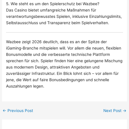
5. Wie steht es um den Spielerschutz bei Wazbee?
Das Casino bietet umfangreiche Maßnahmen für
verantwortungsbewusstes Spielen, inklusive Einzahlungslimits,
Selbstausschluss und Transparenz beim Spielverhalten.
Wazbee zeigt 2026 deutlich, dass es an der Spitze der
iGaming-Branche mitspielen will. Vor allem die neuen, flexiblen
Bonusmodelle und die verbesserte technische Plattform
sprechen für sich. Spieler finden hier eine gelungene Mischung
aus modernem Design, attraktiven Angeboten und
zuverlässiger Infrastruktur. Ein Blick lohnt sich – vor allem für
jene, die Wert auf faire Bonusbedingungen und schnelle
Auszahlungen legen.
←
Previous Post
Next Post
→