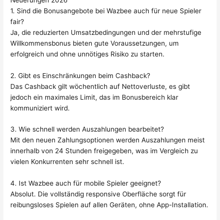
1. Sind die Bonusangebote bei Wazbee auch für neue Spieler
fair?
Ja, die reduzierten Umsatzbedingungen und der mehrstufige
Willkommensbonus bieten gute Voraussetzungen, um
erfolgreich und ohne unnötiges Risiko zu starten.
2. Gibt es Einschränkungen beim Cashback?
Das Cashback gilt wöchentlich auf Nettoverluste, es gibt
jedoch ein maximales Limit, das im Bonusbereich klar
kommuniziert wird.
3. Wie schnell werden Auszahlungen bearbeitet?
Mit den neuen Zahlungsoptionen werden Auszahlungen meist
innerhalb von 24 Stunden freigegeben, was im Vergleich zu
vielen Konkurrenten sehr schnell ist.
4. Ist Wazbee auch für mobile Spieler geeignet?
Absolut. Die vollständig responsive Oberfläche sorgt für
reibungsloses Spielen auf allen Geräten, ohne App-Installation.