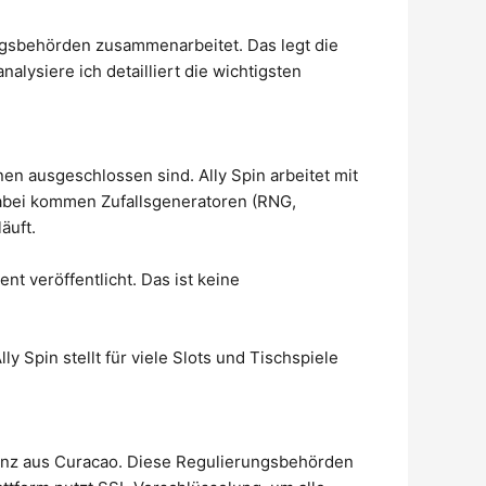
rungsbehörden zusammenarbeitet. Das legt die
lysiere ich detailliert die wichtigsten
nen ausgeschlossen sind. Ally Spin arbeitet mit
Dabei kommen Zufallsgeneratoren (RNG,
äuft.
t veröffentlicht. Das ist keine
y Spin stellt für viele Slots und Tischspiele
izenz aus Curacao. Diese Regulierungsbehörden