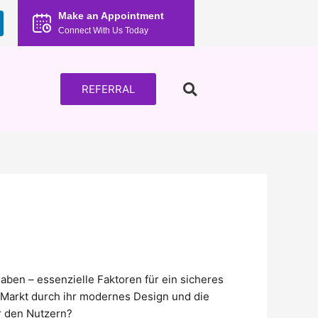
Make an Appointment
Connect With Us Today
REFERRAL
aben – essenzielle Faktoren für ein sicheres
m Markt durch ihr modernes Design und die
er den Nutzern?