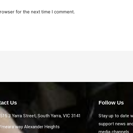
rowser for the next time I comment.
act Us
Follow Us
515 3 Yarra Street, South Yarra, VIC 3141
Stay up to date wi
support news and
’meara way Alexander Heights
media channels.