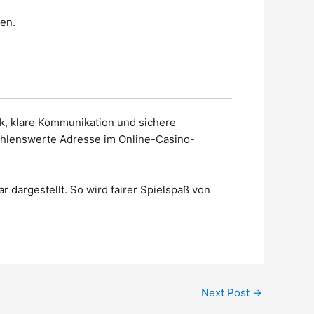
en.
ik, klare Kommunikation und sichere
fehlenswerte Adresse im Online-Casino-
r dargestellt. So wird fairer Spielspaß von
Next Post
→