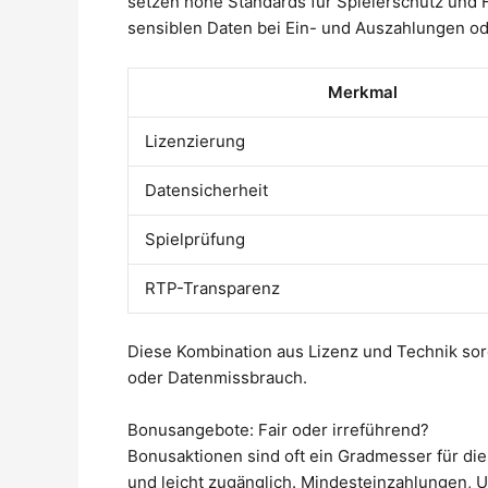
setzen hohe Standards für Spielerschutz und F
sensiblen Daten bei Ein- und Auszahlungen od
Merkmal
Lizenzierung
Datensicherheit
Spielprüfung
RTP-Transparenz
Diese Kombination aus Lizenz und Technik sorg
oder Datenmissbrauch.
Bonusangebote: Fair oder irreführend?
Bonusaktionen sind oft ein Gradmesser für die 
und leicht zugänglich. Mindesteinzahlungen,