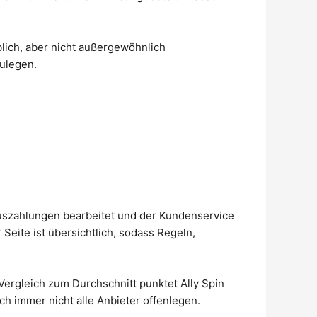
blich, aber nicht außergewöhnlich
zulegen.
 Auszahlungen bearbeitet und der Kundenservice
 Seite ist übersichtlich, sodass Regeln,
Vergleich zum Durchschnitt punktet Ally Spin
ch immer nicht alle Anbieter offenlegen.