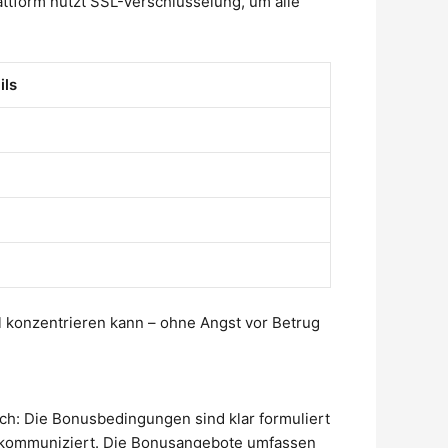
attform nutzt SSL-Verschlüsselung, um alle
ils
el konzentrieren kann – ohne Angst vor Betrug
lich: Die Bonusbedingungen sind klar formuliert
n kommuniziert. Die Bonusangebote umfassen