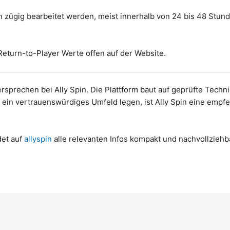
 zügig bearbeitet werden, meist innerhalb von 24 bis 48 Stund
e Return-to-Player Werte offen auf der Website.
rsprechen bei Ally Spin. Die Plattform baut auf geprüfte Techn
 ein vertrauenswürdiges Umfeld legen, ist Ally Spin eine emp
det auf
allyspin
alle relevanten Infos kompakt und nachvollziehba