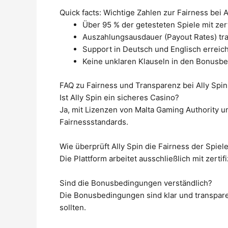
Quick facts: Wichtige Zahlen zur Fairness bei A
Über 95 % der getesteten Spiele mit zer
Auszahlungsausdauer (Payout Rates) tr
Support in Deutsch und Englisch erreich
Keine unklaren Klauseln in den Bonusb
FAQ zu Fairness und Transparenz bei Ally Spin
Ist Ally Spin ein sicheres Casino?
Ja, mit Lizenzen von Malta Gaming Authority 
Fairnessstandards.
Wie überprüft Ally Spin die Fairness der Spiel
Die Plattform arbeitet ausschließlich mit zer
Sind die Bonusbedingungen verständlich?
Die Bonusbedingungen sind klar und transpar
sollten.