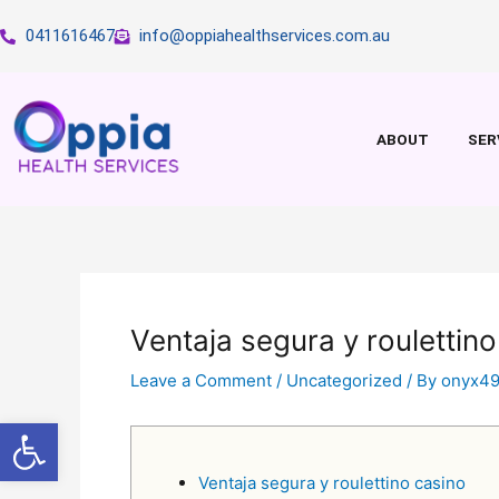
Skip
0411616467
info@oppiahealthservices.com.au
to
content
ABOUT
SER
Ventaja segura y roulettin
Leave a Comment
/
Uncategorized
/ By
onyx4
Open toolbar
Ventaja segura y roulettino casino