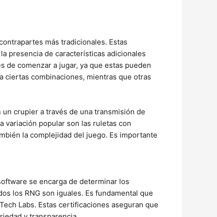
 contrapartes más tradicionales. Estas
 la presencia de características adicionales
tes de comenzar a jugar, ya que estas pueden
ra ciertas combinaciones, mientras que otras
 un crupier a través de una transmisión de
 variación popular son las ruletas con
ambién la complejidad del juego. Es importante
software se encarga de determinar los
odos los RNG son iguales. Es fundamental que
Tech Labs. Estas certificaciones aseguran que
riedad y transparencia.