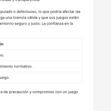
ipulado o defectuoso, lo que podría afectar las
nga una licencia válida y que sus juegos estén
entorno seguro y justo. La confianza en la
ón
no.
imiento normativo.
juego.
a de precaución y compromiso con un juego