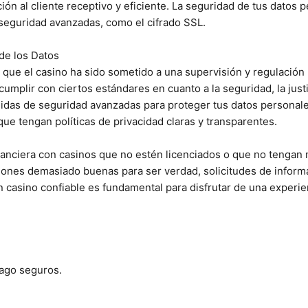
ón al cliente receptivo y eficiente. La seguridad de tus datos p
 seguridad avanzadas, como el cifrado SSL.
 de los Datos
e que el casino ha sido sometido a una supervisión y regulación
cumplir con ciertos estándares en cuanto a la seguridad, la just
medidas de seguridad avanzadas para proteger tus datos personale
que tengan políticas de privacidad claras y transparentes.
nanciera con casinos que no estén licenciados o que no tengan
iones demasiado buenas para ser verdad, solicitudes de informa
un casino confiable es fundamental para disfrutar de una experi
ago seguros.
.