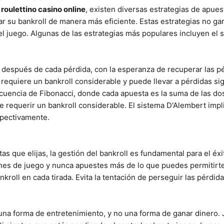
l
roulettino casino online
, existen diversas estrategias de apue
ar su bankroll de manera más eficiente. Estas estrategias no ga
l juego. Algunas de las estrategias más populares incluyen el si
a después de cada pérdida, con la esperanza de recuperar las pé
requiere un bankroll considerable y puede llevar a pérdidas sign
secuencia de Fibonacci, donde cada apuesta es la suma de las d
 requerir un bankroll considerable. El sistema D'Alembert impl
spectivamente.
 que elijas, la gestión del bankroll es fundamental para el éxi
nes de juego y nunca apuestes más de lo que puedes permitirte
kroll en cada tirada. Evita la tentación de perseguir las pérdid
una forma de entretenimiento, y no una forma de ganar dinero.