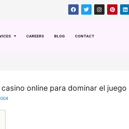
F
T
I
P
L
a
w
n
i
i
c
i
s
n
n
e
t
t
t
k
b
t
a
e
e
o
e
g
r
d
VICES
CAREERS
BLOG
CONTACT
o
r
r
e
i
k
a
s
n
m
t
o casino online para dominar el jueg
9004