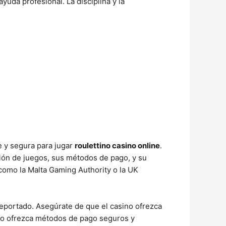
yuda profesional. La disciplina y la
e y segura para jugar
roulettino casino online
.
cción de juegos, sus métodos de pago, y su
 como la Malta Gaming Authority o la UK
reportado. Asegúrate de que el casino ofrezca
no ofrezca métodos de pago seguros y