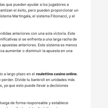
stas que pueden ayudar a los jugadores a
rantizan el éxito, pero pueden proporcionar un
stema Martingala, el sistema Fibonacci, y el
rdidas anteriores con una sola victoria. Este
ificativas si se enfrenta a una larga racha de
os apuestas anteriores. Este sistema es menos
ica aumentar o disminuir la apuesta en una
to a largo plazo en el
roulettino casino online
.
 perder. Divide tu bankroll en unidades más
as, ya que esto puede llevar a decisiones
 Juega de forma responsable y establece