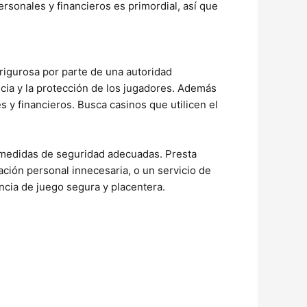
ersonales y financieros es primordial, así que
 rigurosa por parte de una autoridad
icia y la protección de los jugadores. Además
s y financieros. Busca casinos que utilicen el
 medidas de seguridad adecuadas. Presta
ción personal innecesaria, o un servicio de
encia de juego segura y placentera.