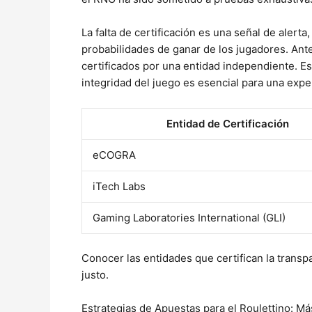
La falta de certificación es una señal de alert
probabilidades de ganar de los jugadores. Ante
certificados por una entidad independiente. Es
integridad del juego es esencial para una exper
Entidad de Certificación
eCOGRA
iTech Labs
Gaming Laboratories International (GLI)
Conocer las entidades que certifican la transp
justo.
Estrategias de Apuestas para el Roulettino: Má