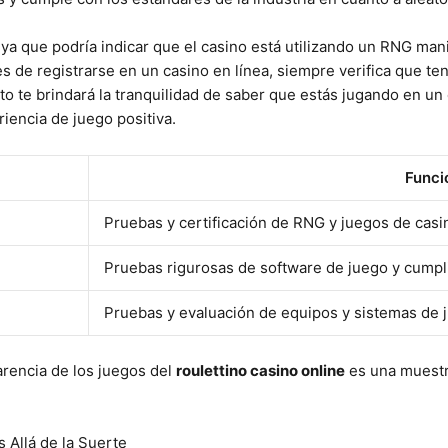
a, ya que podría indicar que el casino está utilizando un RNG man
s de registrarse en un casino en línea, siempre verifica que te
to te brindará la tranquilidad de saber que estás jugando en un 
iencia de juego positiva.
Funci
Pruebas y certificación de RNG y juegos de casi
Pruebas rigurosas de software de juego y cumpl
Pruebas y evaluación de equipos y sistemas de 
arencia de los juegos del
roulettino casino online
es una muestr
s Allá de la Suerte