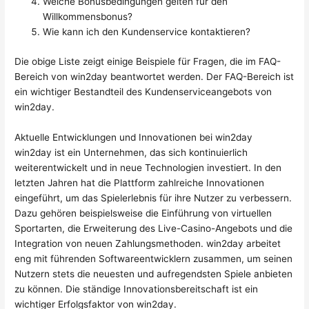
Welche Bonusbedingungen gelten für den
Willkommensbonus?
Wie kann ich den Kundenservice kontaktieren?
Die obige Liste zeigt einige Beispiele für Fragen, die im FAQ-
Bereich von win2day beantwortet werden. Der FAQ-Bereich ist
ein wichtiger Bestandteil des Kundenserviceangebots von
win2day.
Aktuelle Entwicklungen und Innovationen bei win2day
win2day ist ein Unternehmen, das sich kontinuierlich
weiterentwickelt und in neue Technologien investiert. In den
letzten Jahren hat die Plattform zahlreiche Innovationen
eingeführt, um das Spielerlebnis für ihre Nutzer zu verbessern.
Dazu gehören beispielsweise die Einführung von virtuellen
Sportarten, die Erweiterung des Live-Casino-Angebots und die
Integration von neuen Zahlungsmethoden. win2day arbeitet
eng mit führenden Softwareentwicklern zusammen, um seinen
Nutzern stets die neuesten und aufregendsten Spiele anbieten
zu können. Die ständige Innovationsbereitschaft ist ein
wichtiger Erfolgsfaktor von win2day.