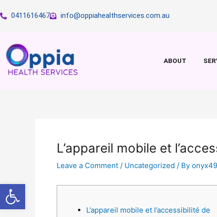
Skip
0411616467
info@oppiahealthservices.com.au
to
content
ABOUT
SER
L’appareil mobile et l’acces
Leave a Comment
/
Uncategorized
/ By
onyx4
Open toolbar
L’appareil mobile et l’accessibilité de