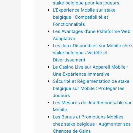
stake belgique pour les joueurs
L’Expérience Mobile sur stake
belgique : Compatibilité et
Fonctionnalités
Les Avantages d’une Plateforme Web
Adaptative
Les Jeux Disponibles sur Mobile chez
stake belgique : Variété et
Divertissement
Le Casino Live sur Appareil Mobile :
Une Expérience Immersive
Sécurité et Réglementation de stake
belgique sur Mobile : Protéger les
Joueurs
Les Mesures de Jeu Responsable sur
Mobile
Les Bonus et Promotions Mobiles
chez stake belgique : Augmenter ses
Chances de Gains