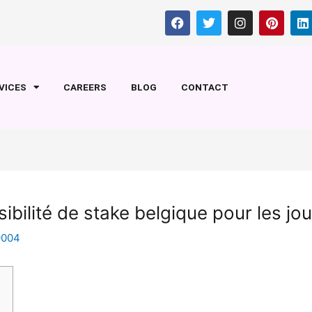
F
T
I
P
L
a
w
n
i
i
c
i
s
n
n
e
t
t
t
k
b
t
a
e
e
o
e
g
r
d
VICES
CAREERS
BLOG
CONTACT
o
r
r
e
i
k
a
s
n
m
t
sibilité de stake belgique pour les jo
9004