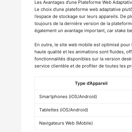
Les Avantages d’une Plateforme Web Adaptati
Le choix d’une plateforme web adaptative plutôt
l’espace de stockage sur leurs appareils. De pl
toujours de la dernière version de la platefor
également un avantage important, car stake be
En outre, le site web mobile est optimisé pour 
haute qualité et les animations sont fluides, o
fonctionnalités disponibles sur la version desk
service clientèle et de profiter de toutes les 
Type d’Appareil
Smartphones (iOS/Android)
Tablettes (iOS/Android)
Navigateurs Web (Mobile)