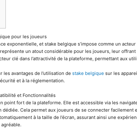
lgique pour les joueurs
ance exponentielle, et stake belgique s’impose comme un acteur 
 représente un atout considérable pour les joueurs, leur offrant
teur clé dans l’attractivité de la plateforme, permettant aux util
 les avantages de l’utilisation de
stake belgique
sur les apparei
sécurité et à la réglementation.
ibilité et Fonctionnalités
n point fort de la plateforme. Elle est accessible via les navig
 dédiée. Cela permet aux joueurs de se connecter facilement et
matiquement à la taille de l’écran, assurant ainsi une expérience
 agréable.