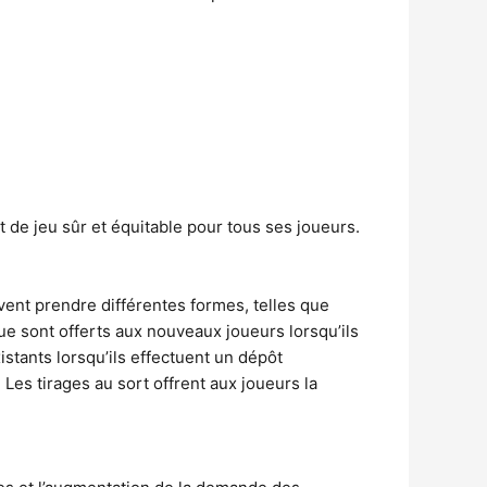
de jeu sûr et équitable pour tous ses joueurs.
ent prendre différentes formes, telles que
e sont offerts aux nouveaux joueurs lorsqu’ils
istants lorsqu’ils effectuent un dépôt
Les tirages au sort offrent aux joueurs la