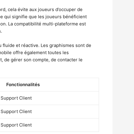
ord, cela évite aux joueurs d’occuper de
e qui signifie que les joueurs bénéficient
on. La compatibilité multi-plateforme est
.
u fluide et réactive. Les graphismes sont de
 mobile offre également toutes les
nt, de gérer son compte, de contacter le
Fonctionnalités
, Support Client
, Support Client
, Support Client