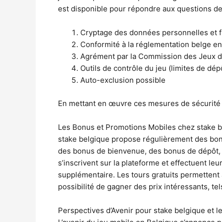
est disponible pour répondre aux questions des
Cryptage des données personnelles et f
Conformité à la réglementation belge en
Agrément par la Commission des Jeux 
Outils de contrôle du jeu (limites de dép
Auto-exclusion possible
En mettant en œuvre ces mesures de sécurité e
Les Bonus et Promotions Mobiles chez stake 
stake belgique propose régulièrement des bonu
des bonus de bienvenue, des bonus de dépôt, d
s’inscrivent sur la plateforme et effectuent le
supplémentaire. Les tours gratuits permettent 
possibilité de gagner des prix intéressants, te
Perspectives d’Avenir pour stake belgique et l