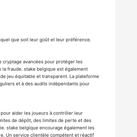
quel que soit leur goût et leur préférence.
de cryptage avancées pour protéger les
 la fraude. stake belgique est également
de jeu équitable et transparent. La plateforme
guliers et à des audits indépendants pour
our aider les joueurs à contrôler leur
mites de dépôt, des limites de perte et des
née. stake belgique encourage également les
e. Un service clientèle compétent et réactif