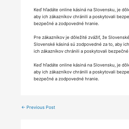
Keď hľadáte online kásiná na Slovensku, je dôl
aby ich zákazníkov chránili a poskytovali bezp
bezpečné a zodpovedné hranie.
Pre zákazníkov je dôležité zvážiť, že Slovensk
Slovenské kásiná sú zodpovedné za to, aby ich
ich zákazníkov chránili a poskytovali bezpečn
Keď hľadáte online kásiná na Slovensku, je dôl
aby ich zákazníkov chránili a poskytovali bezp
bezpečné a zodpovedné hranie.
←
Previous Post