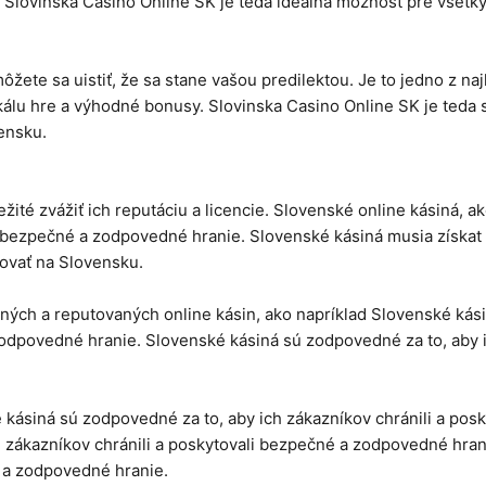
. Slovinska Casino Online SK je teda ideálna možnosť pre všet
žete sa uistiť, že sa stane vašou predilektou. Je to jedno z na
kálu hre a výhodné bonusy. Slovinska Casino Online SK je teda
ensku.
ežité zvážiť ich reputáciu a licencie. Slovenské online kásiná,
li bezpečné a zodpovedné hranie. Slovenské kásiná musia získat 
ovať na Slovensku.
ných a reputovaných online kásin, ako napríklad Slovenské kási
zodpovedné hranie. Slovenské kásiná sú zodpovedné za to, aby i
é kásiná sú zodpovedné za to, aby ich zákazníkov chránili a po
 zákazníkov chránili a poskytovali bezpečné a zodpovedné hran
é a zodpovedné hranie.