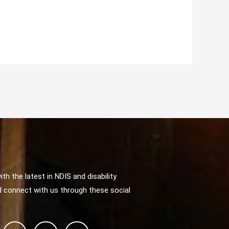
th the latest in NDIS and disability
 connect with us through these social
I
P
L