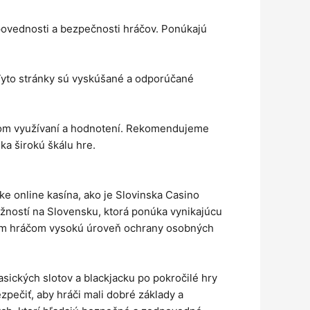
ovednosti a bezpečnosti hráčov. Ponúkajú
Tyto stránky sú vyskúšané a odporúčané
čnom využívaní a hodnotení. Rekomendujeme
a širokú škálu hre.
e online kasína, ako je Slovinska Casino
ožností na Slovensku, ktorá ponúka vynikajúcu
tkým hráčom vysokú úroveň ochrany osobných
sických slotov a blackjacku po pokročilé hry
zpečiť, aby hráči mali dobré základy a