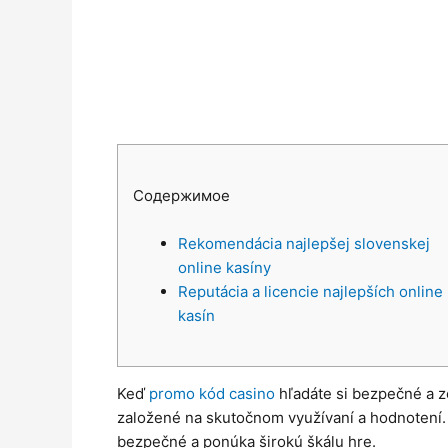
Содержимое
Rekomendácia najlepšej slovenskej
online kasíny
Reputácia a licencie najlepších online
kasín
Keď
promo kód casino
hľadáte si bezpečné a z
založené na skutočnom využívaní a hodnotení.
bezpečné a ponúka širokú škálu hre.