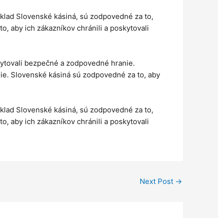
ríklad Slovenské kásiná, sú zodpovedné za to,
, aby ich zákazníkov chránili a poskytovali
skytovali bezpečné a zodpovedné hranie.
ie. Slovenské kásiná sú zodpovedné za to, aby
ríklad Slovenské kásiná, sú zodpovedné za to,
, aby ich zákazníkov chránili a poskytovali
Next Post
→