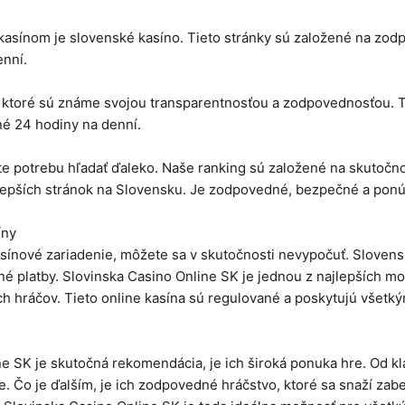
sínom je slovenské kasíno. Tieto stránky sú založené na zodp
enní.
, ktoré sú známe svojou transparentnosťou a zodpovednosťou. 
né 24 hodiny na denní.
te potrebu hľadať ďaleko. Naše ranking sú založené na skuto
jlepších stránok na Slovensku. Je zodpovedné, bezpečné a ponúk
íny
ínové zariadenie, môžete sa v skutočnosti nevypočuť. Slovensk
né platby. Slovinska Casino Online SK je jednou z najlepších m
h hráčov. Tieto online kasína sú regulované a poskytujú vše
 SK je skutočná rekomendácia, je ich široká ponuka hre. Od kla
e. Čo je ďalším, je ich zodpovedné hráčstvo, ktoré sa snaží zabe