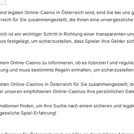
d legalen Online-Casino in Österreich sind, sind Sie bei uns g
reich für Sie zusammengestellt, die Ihnen eine unvergessliche
ch ist ein wichtiger Schritt in Richtung einer transparenten und
os festgelegt, um sicherzustellen, dass Spieler ihre Gelder si
nem Online-Casino zu informieren, ob es lizenziert und reguliert
ung und muss bestimmte Regeln einhalten, um sicherzustellen, d
sten Online-Casinos in Österreich für Sie zusammengestellt, d
 bei unseren empfohlenen Online-Casinos Ihre persönlichen Date
formationen finden, um Ihre Suche nach einem sicheren und lega
gessliche Spiel-Erfahrung!