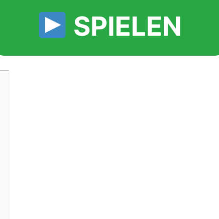
SPIELEN