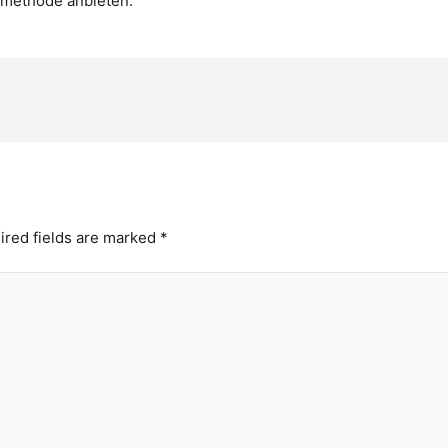
smethode anbieten.
ired fields are marked
*