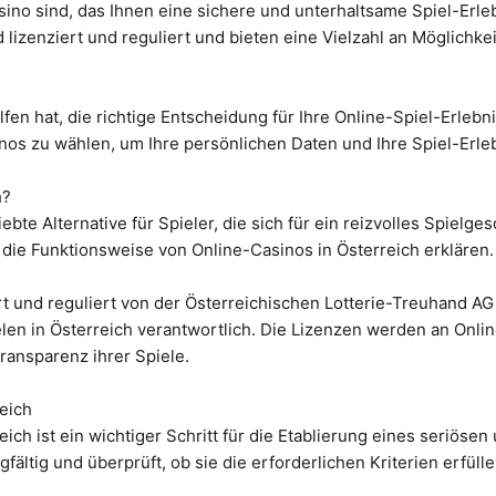
no sind, das Ihnen eine sichere und unterhaltsame Spiel-Erleb
 lizenziert und reguliert und bieten eine Vielzahl an Möglichkei
en hat, die richtige Entscheidung für Ihre Online-Spiel-Erlebnis
sinos zu wählen, um Ihre persönlichen Daten und Ihre Spiel-Erle
h?
ebte Alternative für Spieler, die sich für ein reizvolles Spielg
 die Funktionsweise von Online-Casinos in Österreich erklären.
t und reguliert von der Österreichischen Lotterie-Treuhand AG (Ö
n in Österreich verantwortlich. Die Lizenzen werden an Onlin
Transparenz ihrer Spiele.
eich
ich ist ein wichtiger Schritt für die Etablierung eines seriös
fältig und überprüft, ob sie die erforderlichen Kriterien erfüll