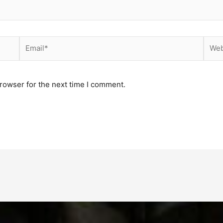
Email*
Webs
rowser for the next time I comment.