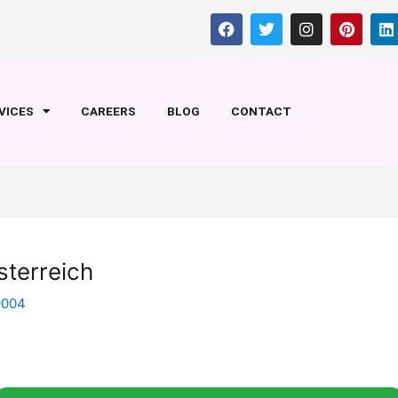
F
T
I
P
L
a
w
n
i
i
c
i
s
n
n
e
t
t
t
k
b
t
a
e
e
o
e
g
r
d
VICES
CAREERS
BLOG
CONTACT
o
r
r
e
i
k
a
s
n
m
t
sterreich
9004