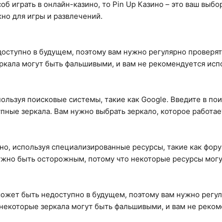
 играть в онлайн-казино, то Pin Up Казино – это ваш выбор
жно для игры и развлечений.
доступно в будущем, поэтому вам нужно регулярно проверят
ркала могут быть фальшивыми, и вам не рекомендуется испо
ользуя поисковые системы, такие как Google. Введите в поис
упные зеркала. Вам нужно выбрать зеркало, которое работае
но, используя специализированные ресурсы, такие как фору
ужно быть осторожным, потому что некоторые ресурсы мог
может быть недоступно в будущем, поэтому вам нужно регул
некоторые зеркала могут быть фальшивыми, и вам не рекоме