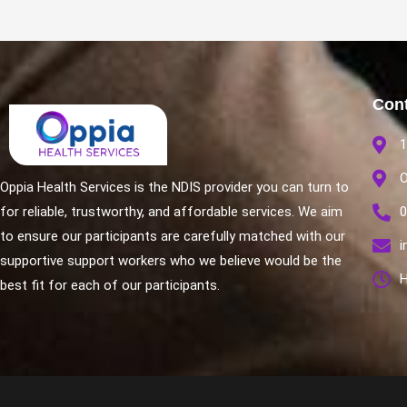
Cont
1
O
Oppia Health Services is the NDIS provider you can turn to
for reliable, trustworthy, and affordable services. We aim
0
to ensure our participants are carefully matched with our
i
supportive support workers who we believe would be the
H
best fit for each of our participants.