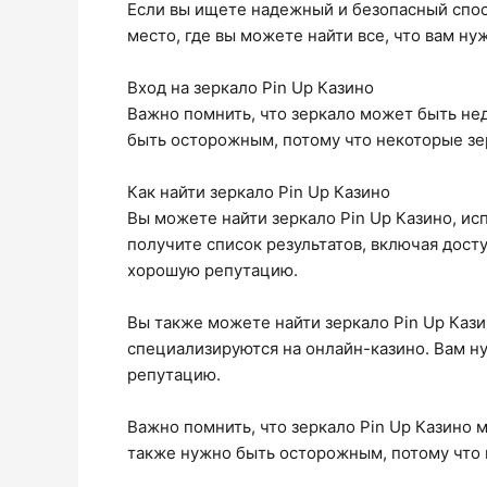
Если вы ищете надежный и безопасный способ
место, где вы можете найти все, что вам ну
Вход на зеркало Pin Up Казино
Важно помнить, что зеркало может быть не
быть осторожным, потому что некоторые зе
Как найти зеркало Pin Up Казино
Вы можете найти зеркало Pin Up Казино, исп
получите список результатов, включая дост
хорошую репутацию.
Вы также можете найти зеркало Pin Up Кази
специализируются на онлайн-казино. Вам н
репутацию.
Важно помнить, что зеркало Pin Up Казино 
также нужно быть осторожным, потому что 