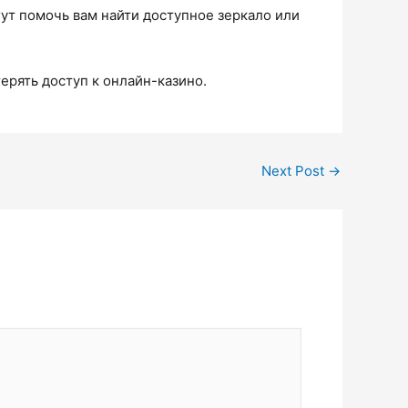
ут помочь вам найти доступное зеркало или
ерять доступ к онлайн-казино.
Next Post
→