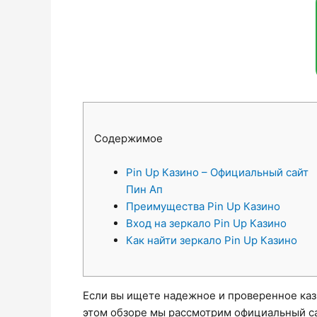
Содержимое
Pin Up Казино – Официальный сайт
Пин Ап
Преимущества Pin Up Казино
Вход на зеркало Pin Up Казино
Как найти зеркало Pin Up Казино
Если вы ищете надежное и проверенное кази
этом обзоре мы рассмотрим официальный сай