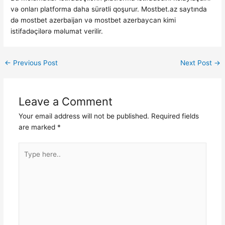
və onları platforma daha sürətli qoşurur. Mostbet.az saytında
də mostbet azerbaijan və mostbet azerbaycan kimi
istifadəçilərə məlumat verilir.
←
Previous Post
Next Post
→
Leave a Comment
Your email address will not be published.
Required fields
are marked
*
Type
here..