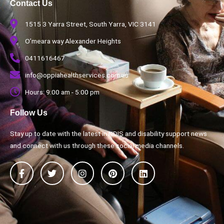
Contact Us
1515 3 Yarra Street, South Yarra, VIC 3141
O’meara way Alexander Heights
0411616467
info@oppiahealthservices.com.au
Hours: 9:00 am - 5:00 pm
Follow Us
Stay up to date with the latest in NDIS and disability support news
and connect with us through these social media channels.
F
T
I
P
L
a
w
n
i
i
c
i
s
n
n
e
t
t
t
k
b
t
a
e
e
o
e
g
r
d
o
r
r
e
i