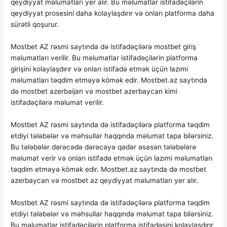
qeydiyyat məlumatları yer alır. Bu məlumatlar istifadəçilərin
qeydiyyat prosesini daha kolaylaşdırır və onları platforma daha
sürətli qoşurur.
Mostbet AZ rəsmi saytında də istifadəçilərə mostbet giriş
məlumatları verilir. Bu məlumatlar istifadəçilərin platforma
girişini kolaylaşdırır və onları istifadə etmək üçün lazımi
məlumatları təqdim etməyə kömək edir. Mostbet.az saytında
də mostbet azerbaijan və mostbet azerbaycan kimi
istifadəçilərə məlumat verilir.
Mostbet AZ rəsmi saytında də istifadəçilərə platforma təqdim
etdiyi tələbələr və məhsullar haqqında məlumat tapa bilərsiniz.
Bu tələbələr dərəcədə dərəcəyə qədər əsasən tələbələrə
məlumat verir və onları istifadə etmək üçün lazımi məlumatları
təqdim etməyə kömək edir. Mostbet.az saytında də mostbet
azerbaycan və mostbet az qeydiyyat məlumatları yer alır.
Mostbet AZ rəsmi saytında də istifadəçilərə platforma təqdim
etdiyi tələbələr və məhsullar haqqında məlumat tapa bilərsiniz.
Bu məlumatlar istifadəçilərin platforma istifadəsini kolaylaşdırır