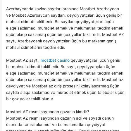
Azerbaycanda kazino saytları arasında Mostbet Azerbaycan
və Mosbet Azerbaycan saytları, qeydiyyatçıları üçün geniş bir
məhsul xidməti təklif edir. Bu saytlar, qeydiyyatçıları üçün
əlaqə saxlamaq, müraciət etmək və məlumatları təqdim etmək
üçün əlaqə saxlamaq üçün bir çox yollar təklif edir. Mostbet AZ
saytı, Azerbaycanlı qeydiyyatçıları üçün bu markanın geniş
məhsul xidmətlərini təqdim edir.
Mostbet AZ saytı,
mostbet casino
qeydiyyatçıları üçün geniş
bir məhsul xidməti təklif edir. Bu sayt, qeydiyyatçıları üçün
əlaqə saxlamaq, müraciət etmək və məlumatları təqdim etmək
üçün əlaqə saxlamaq üçün bir çox yollar təklif edir. Mostbet az
qeydiyyat və Mostbet az giriş prosesini kolaylaşdırmaq üçün
saytda əlaqə saxlamaq və müraciət etmək üçün tələbələr üçün
bir çox yollar təklif olunur.
Mostbet AZ rəsmi saytından qazanın kimdir?
Mostbet AZ rəsmi saytından qazanın adı və soyadı qanun
üzərində təmsil olunmur və bu məlumatları qeydiyyat