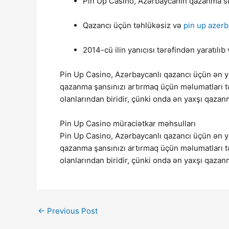
Pin Up Casino, Azərbaycanın qazanma sirk
Qazancı üçün təhlükəsiz və
pin up azer
2014-cü ilin yanıcısı tərəfindən yaratılıb
Pin Up Casino, Azərbaycanlı qazancı üçün ən ya
qazanma şansınızı artırmaq üçün məlumatları t
olanlarından biridir, çünki onda ən yaxşı qazan
Pin Up Casino müraciətkar məhsulları
Pin Up Casino, Azərbaycanlı qazancı üçün ən ya
qazanma şansınızı artırmaq üçün məlumatları t
olanlarından biridir, çünki onda ən yaxşı qazan
←
Previous Post