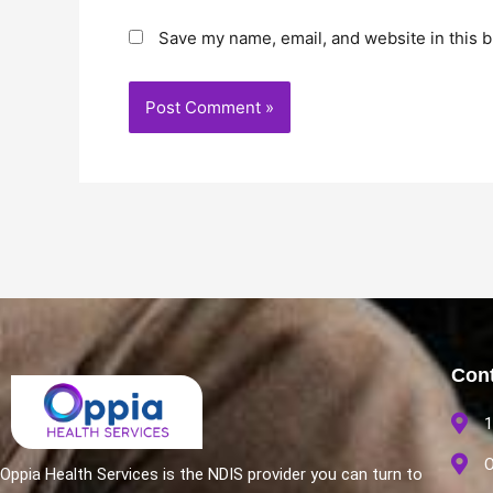
Save my name, email, and website in this b
Cont
1
O
Oppia Health Services is the NDIS provider you can turn to