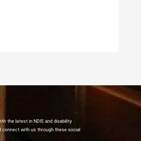
th the latest in NDIS and disability
 connect with us through these social