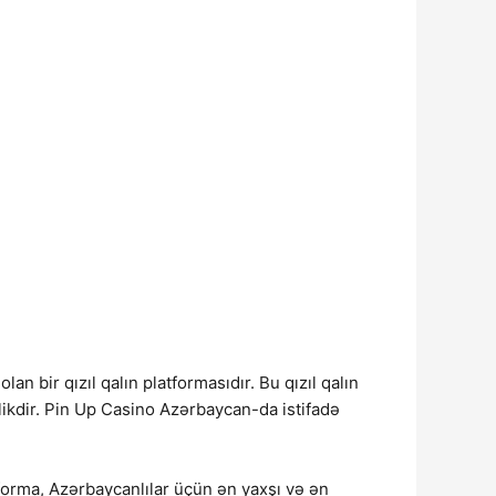
 bir qızıl qalın platformasıdır. Bu qızıl qalın
alikdir. Pin Up Casino Azərbaycan-da istifadə
tforma, Azərbaycanlılar üçün ən yaxşı və ən