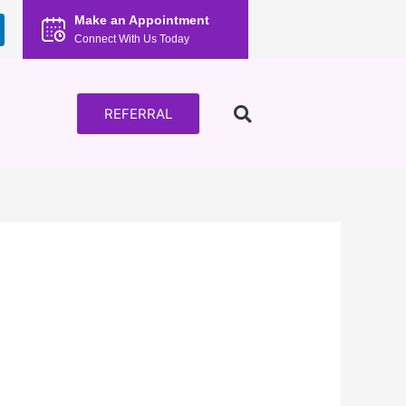
Make an Appointment
Connect With Us Today
REFERRAL