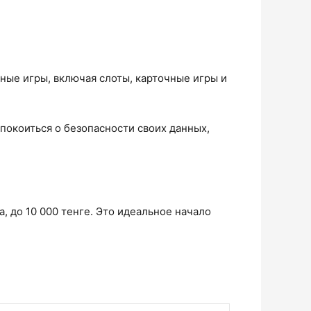
ные игры, включая слоты, карточные игры и
покоиться о безопасности своих данных,
, до 10 000 тенге. Это идеальное начало