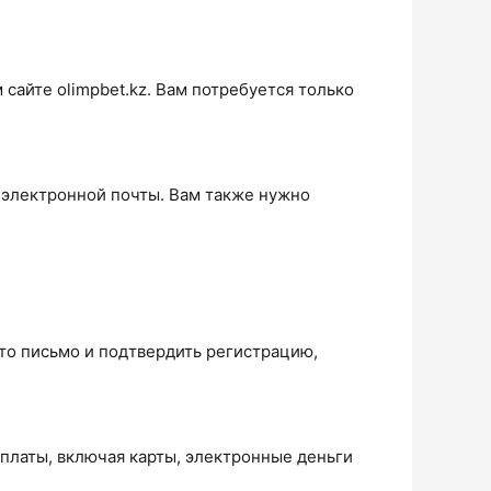
 сайте olimpbet.kz. Вам потребуется только
 электронной почты. Вам также нужно
то письмо и подтвердить регистрацию,
оплаты, включая карты, электронные деньги