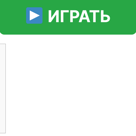
ИГРАТЬ