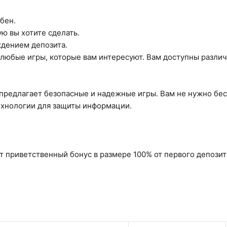
бен.
ю вы хотите сделать.
ждением депозита.
 любые игры, которые вам интересуют. Вам доступны различ
предлагает безопасные и надежные игры. Вам не нужно бес
ехнологии для защиты информации.
 приветственный бонус в размере 100% от первого депозита