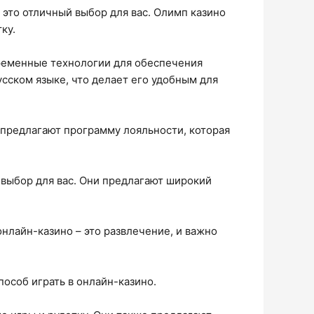
– это отличный выбор для вас. Олимп казино
ку.
временные технологии для обеспечения
усском языке, что делает его удобным для
 предлагают программу лояльности, которая
 выбор для вас. Они предлагают широкий
онлайн-казино – это развлечение, и важно
пособ играть в онлайн-казино.