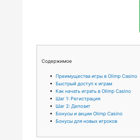
Содержимое
Преимущества игры в Olimp Casino
Быстрый доступ к играм
Как начать играть в Olimp Casino
Шаг 1: Регистрация
Шаг 2: Депозит
Бонусы и акции Olimp Casino
Бонусы для новых игроков