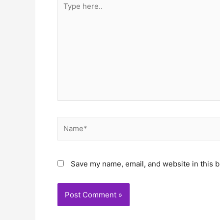
here..
Name*
Save my name, email, and website in this b