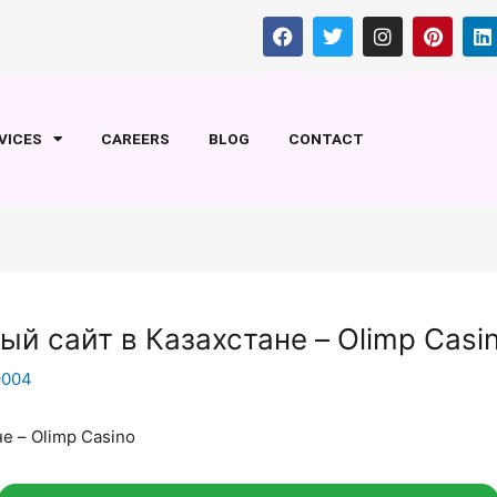
F
T
I
P
L
a
w
n
i
i
c
i
s
n
n
e
t
t
t
k
b
t
a
e
e
o
e
g
r
d
VICES
CAREERS
BLOG
CONTACT
o
r
r
e
i
k
a
s
n
m
t
й сайт в Казахстане – Olimp Casi
9004
е – Olimp Casino