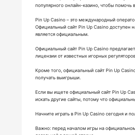
популярного онлайн-казино, чтобы помочь ва
Pin Up Casino – это международный операто
Официальный сайт Pin Up Casino доступен на
является официальным.
Официальный сайт Pin Up Casino предлагает
лицензии от известных игорных регуляторов
Кроме того, официальный сайт Pin Up Casin
получать выигрыши.
Если вы ищете официальный сайт Pin Up Casi
искать другие сайты, потому что официальны
Начните играть в Pin Up Casino сегодня и п
Важно: перед началом игры на официальном с