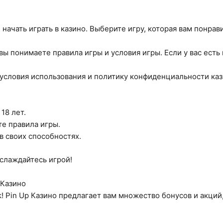
ачать играть в казино. Выберите игру, которая вам понрави
вы понимаете правила игры и условия игры. Если у вас есть
условия использования и политику конфиденциальности каз
18 лет.
те правила игры.
 в своих способностях.
аслаждайтесь игрой!
 Казино
ck! Pin Up Казино предлагает вам множество бонусов и акций