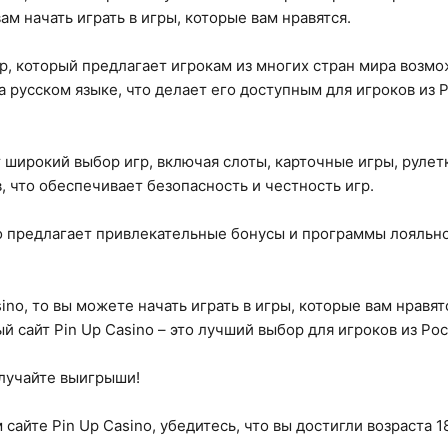
м начать играть в игры, которые вам нравятся.
р, который предлагает игрокам из многих стран мира возмо
 русском языке, что делает его доступным для игроков из Р
 широкий выбор игр, включая слоты, карточные игры, рулетк
, что обеспечивает безопасность и честность игр.
o предлагает привлекательные бонусы и программы лояльнос
no, то вы можете начать играть в игры, которые вам нравят
й сайт Pin Up Casino – это лучший выбор для игроков из Рос
олучайте выигрыши!
айте Pin Up Casino, убедитесь, что вы достигли возраста 18