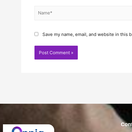
Name*
Save my name, email, and website in this b
Cont