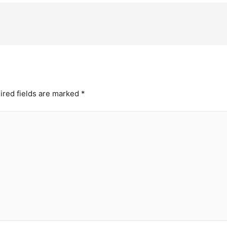
ired fields are marked
*