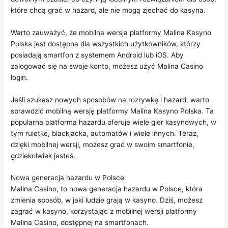
które chcą grać w hazard, ale nie mogą zjechać do kasyna.
Warto zauważyć, że mobilna wersja platformy Malina Kasyno
Polska jest dostępna dla wszystkich użytkowników, którzy
posiadają smartfon z systemem Android lub iOS. Aby
zalogować się na swoje konto, możesz użyć Malina Casino
login.
Jeśli szukasz nowych sposobów na rozrywkę i hazard, warto
sprawdzić mobilną wersję platformy Malina Kasyno Polska. Ta
popularna platforma hazardu oferuje wiele gier kasynowych, w
tym ruletke, blackjacka, automatów i wiele innych. Teraz,
dzięki mobilnej wersji, możesz grać w swoim smartfonie,
gdziekolwiek jesteś.
Nowa generacja hazardu w Polsce
Malina Casino, to nowa generacja hazardu w Polsce, która
zmienia sposób, w jaki ludzie grają w kasyno. Dziś, możesz
zagrać w kasyno, korzystając z mobilnej wersji platformy
Malina Casino, dostępnej na smartfonach.