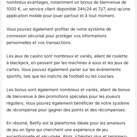
nombreux avantages, notamment un bonus de bienvenue de
1000 €, un service client disponible 24h/24 et 7j/7, ainsi qu’une
application mobile pour jouer partout et à tout moment.
Vous pouvez également profiter de notre système de
connexion sécurisé pour protéger vos informations
personnelles et vos transactions.
Les jeux de casino sont nombreux et variés, allant de roulette
à blackjack, en passant par les machines à sous et les jeux de
cartes. Vous pouvez également parier sur les événements
sportifs, tels que les matchs de football ou les courses.
Les bonus sont également nombreux et variés, allant de bonus
de bienvenue à des promotions spéciales pour les joueurs
réguliers. Vous pouvez également bénéficier de notre système
de récompense pour gagner des points et des récompenses.
En résumé, Betify est la plateforme idéale pour les amateurs
de jeu en ligne qui cherchent une expérience de jeu
exceptionnelle et sécurisée. Alors, n’hésitez plus et rejoignez-