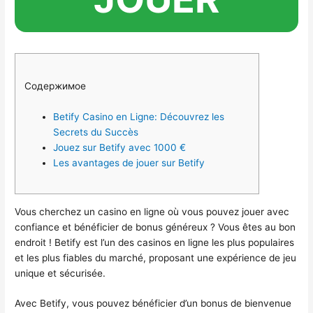
Содержимое
Betify Casino en Ligne: Découvrez les
Secrets du Succès
Jouez sur Betify avec 1000 €
Les avantages de jouer sur Betify
Vous cherchez un casino en ligne où vous pouvez jouer avec
confiance et bénéficier de bonus généreux ? Vous êtes au bon
endroit ! Betify est l’un des casinos en ligne les plus populaires
et les plus fiables du marché, proposant une expérience de jeu
unique et sécurisée.
Avec Betify, vous pouvez bénéficier d’un bonus de bienvenue