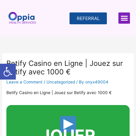
Skip
to
content
REFERRAL
Betify Casino en Ligne | Jouez sur
Open toolbar
Betify avec 1000 €
Leave a Comment
/
Uncategorized
/ By
onyx49004
Betify Casino en Ligne | Jouez sur Betify avec 1000 €
JOUER