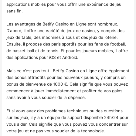
applications mobiles pour vous offrir une expérience de jeu
sans fin.
Les avantages de Betify Casino en Ligne sont nombreux.
D’abord, il offre une variété de jeux de casino, y compris des
jeux de table, des machines à sous et des jeux de loterie.
Ensuite, il propose des paris sportifs pour les fans de football,
de basket-ball et de tennis. Et pour les joueurs mobiles, il offre
des applications pour iOS et Android.
Mais ce n’est pas tout ! Betify Casino en Ligne offre également
des bonus attractifs pour les nouveaux joueurs, y compris un
bonus de bienvenue de 1000 €. Cela signifie que vous pouvez
commencer à jouer immédiatement et profiter de vos gains
sans avoir à vous soucier de la dépense.
Et si vous avez des problèmes techniques ou des questions
sur les jeux, il y a un équipe de support disponible 24h/24 pour
vous aider. Cela signifie que vous pouvez vous concentrer sur
votre jeu et ne pas vous soucier de la technologie.