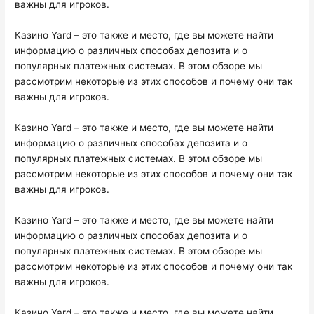
важны для игроков.
Казино Yard – это также и место, где вы можете найти
информацию о различных способах депозита и о
популярных платежных системах. В этом обзоре мы
рассмотрим некоторые из этих способов и почему они так
важны для игроков.
Казино Yard – это также и место, где вы можете найти
информацию о различных способах депозита и о
популярных платежных системах. В этом обзоре мы
рассмотрим некоторые из этих способов и почему они так
важны для игроков.
Казино Yard – это также и место, где вы можете найти
информацию о различных способах депозита и о
популярных платежных системах. В этом обзоре мы
рассмотрим некоторые из этих способов и почему они так
важны для игроков.
Казино Yard – это также и место, где вы можете найти