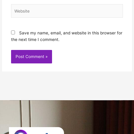
Website
Save my name, email, and website in this browser for
the next time I comment.