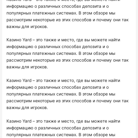
информацию о различных способах депозита и о
популярных платежных системах. В этом обзоре мы
рассмотрим некоторые из этих способов и почему они так
важны для игроков.
Казино Yard – это также и место, где вы можете найти
информацию о различных способах депозита и о
популярных платежных системах. В этом обзоре мы
рассмотрим некоторые из этих способов и почему они так
важны для игроков.
Казино Yard – это также и место, где вы можете найти
информацию о различных способах депозита и о
популярных платежных системах. В этом обзоре мы
рассмотрим некоторые из этих способов и почему они так
важны для игроков.
Казино Yard – это также и место, где вы можете найти
информацию о различных способах депозита и о
популярных платежных системах. В этом обзоре мы