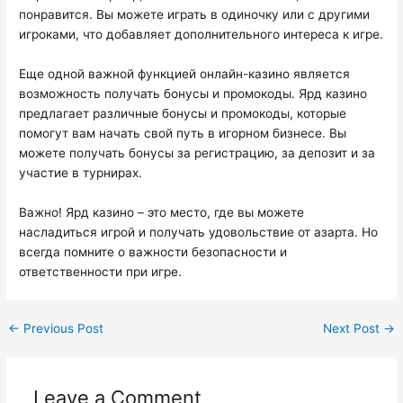
понравится. Вы можете играть в одиночку или с другими
игроками, что добавляет дополнительного интереса к игре.
Еще одной важной функцией онлайн-казино является
возможность получать бонусы и промокоды. Ярд казино
предлагает различные бонусы и промокоды, которые
помогут вам начать свой путь в игорном бизнесе. Вы
можете получать бонусы за регистрацию, за депозит и за
участие в турнирах.
Важно! Ярд казино – это место, где вы можете
насладиться игрой и получать удовольствие от азарта. Но
всегда помните о важности безопасности и
ответственности при игре.
←
Previous Post
Next Post
→
Leave a Comment