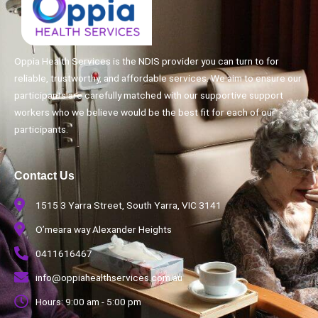
Oppia Health Services is the NDIS provider you can turn to for
reliable, trustworthy, and affordable services. We aim to ensure our
participants are carefully matched with our supportive support
workers who we believe would be the best fit for each of our
participants.
Contact Us
1515 3 Yarra Street, South Yarra, VIC 3141
O’meara way Alexander Heights
0411616467
info@oppiahealthservices.com.au
Hours: 9:00 am - 5:00 pm