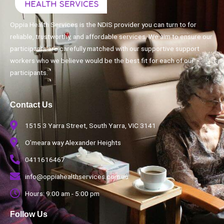
Oppia Health Services is the NDIS provider you can turn to for
reliable, trustworthy, and affordable services. We aim to ensure our
participants are carefully matched with our supportive support
workers who we believe would be the best fit for each of our
participants.
Contact Us
1515 3 Yarra Street, South Yarra, VIC 3141
O’meara way Alexander Heights
0411616467
info@oppiahealthservices.com.au
Hours: 9:00 am - 5:00 pm
Follow Us