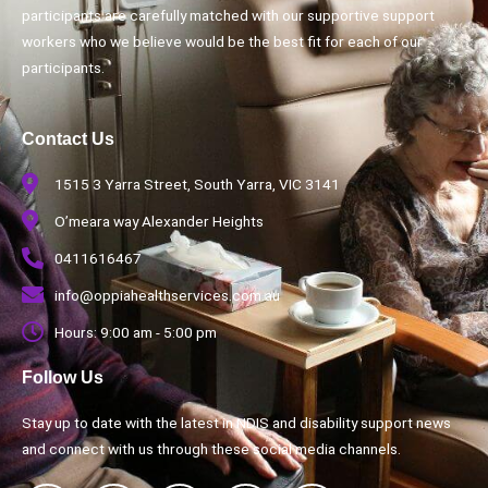
participants are carefully matched with our supportive support
workers who we believe would be the best fit for each of our
participants.
Contact Us
1515 3 Yarra Street, South Yarra, VIC 3141
O’meara way Alexander Heights
0411616467
info@oppiahealthservices.com.au
Hours: 9:00 am - 5:00 pm
Follow Us
Stay up to date with the latest in NDIS and disability support news
and connect with us through these social media channels.