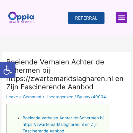
Skip
to
content
REFERRAL
Boeiende Verhalen Achter de
Open toolbar
Schermen bij
https://zwartemarktslagharen.nl en
Zijn Fascinerende Aanbod
Leave a Comment
/
Uncategorized
/ By
onyx49004
Boeiende Verhalen Achter de Schermen bij
https://zwartemarktslagharen.nl en Zijn
Fascinerende Aanbod