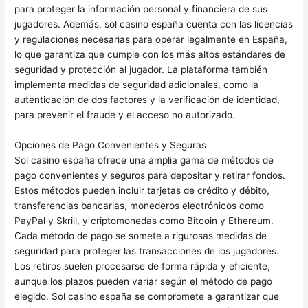
para proteger la información personal y financiera de sus
jugadores. Además, sol casino españa cuenta con las licencias
y regulaciones necesarias para operar legalmente en España,
lo que garantiza que cumple con los más altos estándares de
seguridad y protección al jugador. La plataforma también
implementa medidas de seguridad adicionales, como la
autenticación de dos factores y la verificación de identidad,
para prevenir el fraude y el acceso no autorizado.
Opciones de Pago Convenientes y Seguras
Sol casino españa ofrece una amplia gama de métodos de
pago convenientes y seguros para depositar y retirar fondos.
Estos métodos pueden incluir tarjetas de crédito y débito,
transferencias bancarias, monederos electrónicos como
PayPal y Skrill, y criptomonedas como Bitcoin y Ethereum.
Cada método de pago se somete a rigurosas medidas de
seguridad para proteger las transacciones de los jugadores.
Los retiros suelen procesarse de forma rápida y eficiente,
aunque los plazos pueden variar según el método de pago
elegido. Sol casino españa se compromete a garantizar que