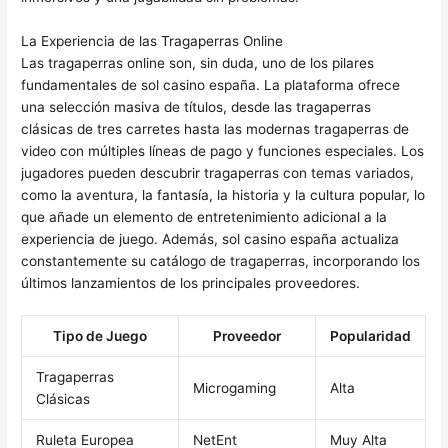
La Experiencia de las Tragaperras Online
Las tragaperras online son, sin duda, uno de los pilares
fundamentales de sol casino españa. La plataforma ofrece
una selección masiva de títulos, desde las tragaperras
clásicas de tres carretes hasta las modernas tragaperras de
video con múltiples líneas de pago y funciones especiales. Los
jugadores pueden descubrir tragaperras con temas variados,
como la aventura, la fantasía, la historia y la cultura popular, lo
que añade un elemento de entretenimiento adicional a la
experiencia de juego. Además, sol casino españa actualiza
constantemente su catálogo de tragaperras, incorporando los
últimos lanzamientos de los principales proveedores.
Tipo de Juego
Proveedor
Popularidad
Tragaperras
Microgaming
Alta
Clásicas
Ruleta Europea
NetEnt
Muy Alta