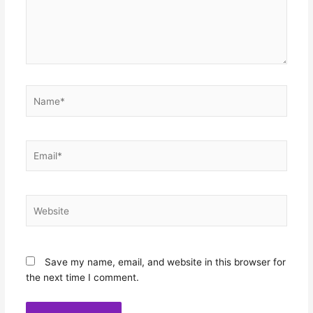
Name*
Email*
Website
Save my name, email, and website in this browser for
the next time I comment.