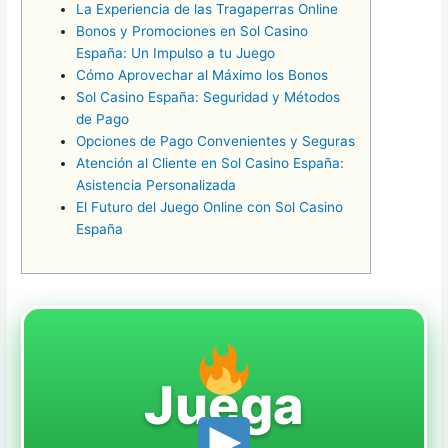
La Experiencia de las Tragaperras Online
Bonos y Promociones en Sol Casino
España: Un Impulso a tu Juego
Cómo Aprovechar al Máximo los Bonos
Sol Casino España: Seguridad y Métodos
de Pago
Opciones de Pago Convenientes y Seguras
Atención al Cliente en Sol Casino España:
Asistencia Personalizada
El Futuro del Juego Online con Sol Casino
España
Juega