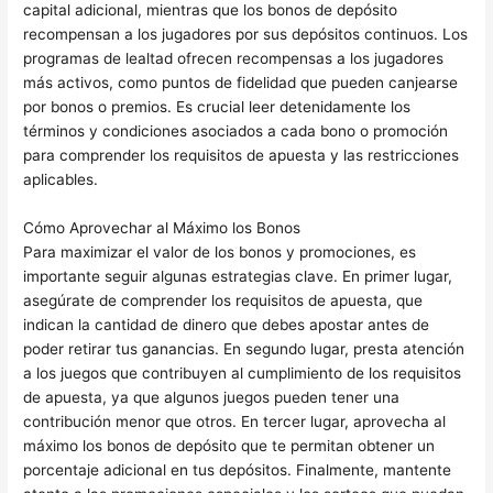
capital adicional, mientras que los bonos de depósito
recompensan a los jugadores por sus depósitos continuos. Los
programas de lealtad ofrecen recompensas a los jugadores
más activos, como puntos de fidelidad que pueden canjearse
por bonos o premios. Es crucial leer detenidamente los
términos y condiciones asociados a cada bono o promoción
para comprender los requisitos de apuesta y las restricciones
aplicables.
Cómo Aprovechar al Máximo los Bonos
Para maximizar el valor de los bonos y promociones, es
importante seguir algunas estrategias clave. En primer lugar,
asegúrate de comprender los requisitos de apuesta, que
indican la cantidad de dinero que debes apostar antes de
poder retirar tus ganancias. En segundo lugar, presta atención
a los juegos que contribuyen al cumplimiento de los requisitos
de apuesta, ya que algunos juegos pueden tener una
contribución menor que otros. En tercer lugar, aprovecha al
máximo los bonos de depósito que te permitan obtener un
porcentaje adicional en tus depósitos. Finalmente, mantente