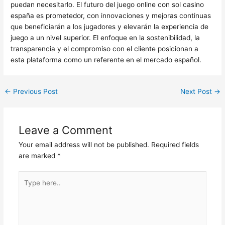
puedan necesitarlo. El futuro del juego online con sol casino
españa es prometedor, con innovaciones y mejoras continuas
que beneficiarán a los jugadores y elevarán la experiencia de
juego a un nivel superior. El enfoque en la sostenibilidad, la
transparencia y el compromiso con el cliente posicionan a
esta plataforma como un referente en el mercado español.
←
Previous Post
Next Post
→
Leave a Comment
Your email address will not be published.
Required fields
are marked
*
Type
here..