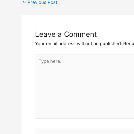
←
Previous Post
Leave a Comment
Your email address will not be published.
Requ
Type
here..
Name*