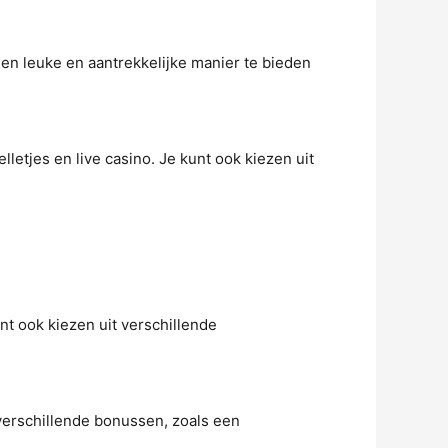
een leuke en aantrekkelijke manier te bieden
letjes en live casino. Je kunt ook kiezen uit
nt ook kiezen uit verschillende
 verschillende bonussen, zoals een