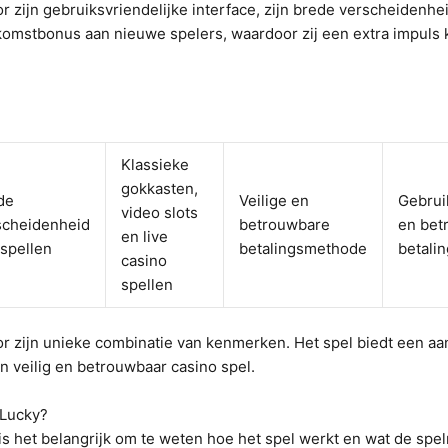
r zijn gebruiksvriendelijke interface, zijn brede verscheidenhe
komstbonus aan nieuwe spelers, waardoor zij een extra impuls
Klassieke
gokkasten,
de
Veilige en
Gebrui
video slots
scheidenheid
betrouwbare
en bet
en live
 spellen
betalingsmethode
betali
casino
spellen
r zijn unieke combinatie van kenmerken. Het spel biedt een aan
n veilig en betrouwbaar casino spel.
tLucky?
 het belangrijk om te weten hoe het spel werkt en wat de spelreg