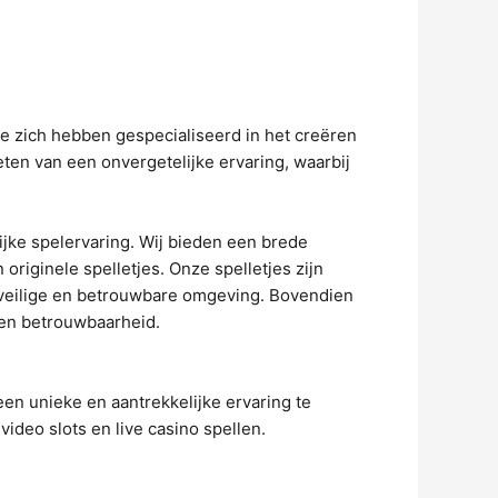
ie zich hebben gespecialiseerd in het creëren
ten van een onvergetelijke ervaring, waarbij
jke spelervaring. Wij bieden een brede
originele spelletjes. Onze spelletjes zijn
n veilige en betrouwbare omgeving. Bovendien
 en betrouwbaarheid.
en unieke en aantrekkelijke ervaring te
ideo slots en live casino spellen.