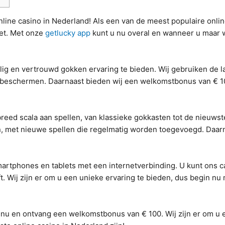
line casino in Nederland! Als een van de meest populaire online
et. Met onze
getlucky app
kunt u nu overal en wanneer u maar w
ig en vertrouwd gokken ervaring te bieden. Wij gebruiken de 
e beschermen. Daarnaast bieden wij een welkomstbonus van € 10
eed scala aan spellen, van klassieke gokkasten tot de nieuwste
, met nieuwe spellen die regelmatig worden toegevoegd. Daarna
martphones en tablets met een internetverbinding. U kunt ons
. Wij zijn er om u een unieke ervaring te bieden, dus begin n
u nu en ontvang een welkomstbonus van € 100. Wij zijn er om u 