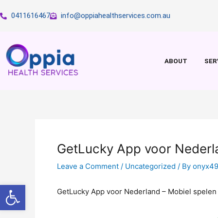
Skip
0411616467
info@oppiahealthservices.com.au
to
content
ABOUT
SER
GetLucky App voor Nederla
Leave a Comment
/
Uncategorized
/ By
onyx4
Open toolbar
GetLucky App voor Nederland – Mobiel spelen