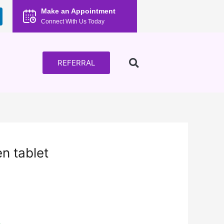
Make an Appointment
Connect With Us Today
REFERRAL
n tablet