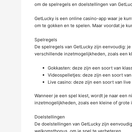
om de spelregels en doelstellingen van GetLuc
GetLucky is een online casino-app waar je kun
om te gokken en te spelen. Maar voordat je kun
Spelregels
De spelregels van GetLucky zijn eenvoudig: je k
verschillende inzetmogelijkheden, zoals een kl
Gokkasten: deze zijn een soort van klass
Videospelletjes: deze zijn een soort van 
Live casino: deze zijn een soort van live
Wanneer je een spel kiest, wordt je naar een 
inzetmogelijkheden, zoals een kleine of grote i
Doelstellingen
De doelstellingen van GetLucky zijn eenvoudig
welkomstbonus, om je spel te verbeteren.