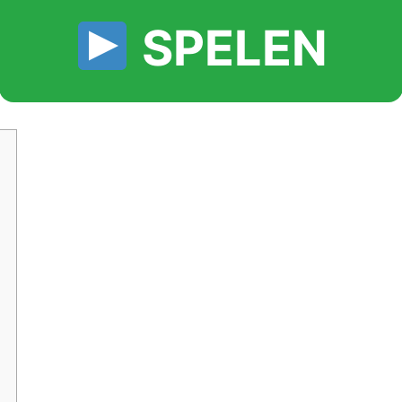
SPELEN