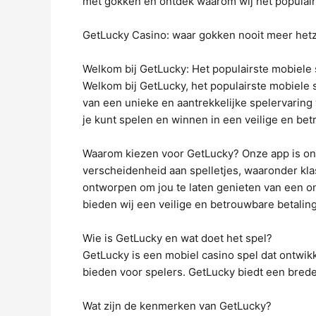
met gokken en ontdek waarom wij het populairs
GetLucky Casino: waar gokken nooit meer hetze
Welkom bij GetLucky: Het populairste mobiele 
Welkom bij GetLucky, het populairste mobiele 
van een unieke en aantrekkelijke spelervaring
je kunt spelen en winnen in een veilige en b
Waarom kiezen voor GetLucky? Onze app is ont
verscheidenheid aan spelletjes, waaronder klass
ontworpen om jou te laten genieten van een on
bieden wij een veilige en betrouwbare betalin
Wie is GetLucky en wat doet het spel?
GetLucky is een mobiel casino spel dat ontwik
bieden voor spelers. GetLucky biedt een brede
Wat zijn de kenmerken van GetLucky?