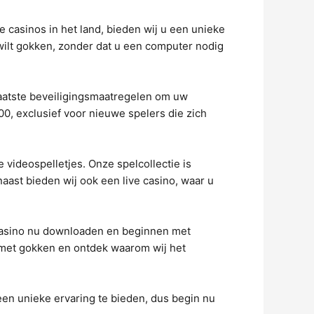
 casinos in het land, bieden wij u een unieke
ilt gokken, zonder dat u een computer nodig
laatste beveiligingsmaatregelen om uw
0, exclusief voor nieuwe spelers die zich
 videospelletjes. Onze spelcollectie is
ast bieden wij ook een live casino, waar u
 casino nu downloaden en beginnen met
u met gokken en ontdek waarom wij het
een unieke ervaring te bieden, dus begin nu