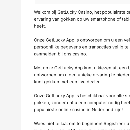
Welkom bij GetLucky Casino, het populairste on
ervaring van gokken op uw smartphone of tabl
heeft.
Onze GetLucky App is ontworpen om u een veil
persoonlijke gegevens en transacties veilig t
aanmelden bij ons casino.
Met onze GetLucky App kunt u kiezen uit een br
ontworpen om u een unieke ervaring te bieden
kunt gokken met een live dealer.
Onze GetLucky App is beschikbaar voor alle s
gokken, zonder dat u een computer nodig heeft
populairste online casino in Nederland zijn!
Wees niet te laat om te beginnen! Registreer 