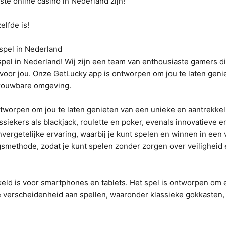
te online casino in Nederland zijn!
lfde is!
spel in Nederland
spel in Nederland! Wij zijn een team van enthousiaste gamers d
 voor jou. Onze GetLucky app is ontworpen om jou te laten genie
etrouwbare omgeving.
worpen om jou te laten genieten van een unieke en aantrekkeli
iekers als blackjack, roulette en poker, evenals innovatieve en 
vergetelijke ervaring, waarbij je kunt spelen en winnen in ee
gsmethode, zodat je kunt spelen zonder zorgen over veiligheid
keld is voor smartphones en tablets. Het spel is ontworpen om e
 verscheidenheid aan spellen, waaronder klassieke gokkasten, v