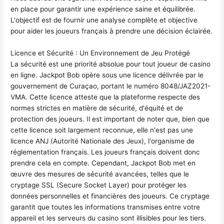
en place pour garantir une expérience saine et équilibrée.
L'objectif est de fournir une analyse complète et objective
pour aider les joueurs français à prendre une décision éclairée.
Licence et Sécurité : Un Environnement de Jeu Protégé
La sécurité est une priorité absolue pour tout joueur de casino
en ligne. Jackpot Bob opère sous une licence délivrée par le
gouvernement de Curaçao, portant le numéro 8048/JAZ2021-
VMA. Cette licence atteste que la plateforme respecte des
normes strictes en matière de sécurité, d'équité et de
protection des joueurs. Il est important de noter que, bien que
cette licence soit largement reconnue, elle n'est pas une
licence ANJ (Autorité Nationale des Jeux), l'organisme de
réglementation français. Les joueurs français doivent donc
prendre cela en compte. Cependant, Jackpot Bob met en
œuvre des mesures de sécurité avancées, telles que le
cryptage SSL (Secure Socket Layer) pour protéger les
données personnelles et financières des joueurs. Ce cryptage
garantit que toutes les informations transmises entre votre
appareil et les serveurs du casino sont illisibles pour les tiers.