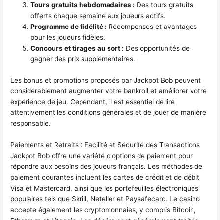
Tours gratuits hebdomadaires :
Des tours gratuits
offerts chaque semaine aux joueurs actifs.
Programme de fidélité :
Récompenses et avantages
pour les joueurs fidèles.
Concours et tirages au sort :
Des opportunités de
gagner des prix supplémentaires.
Les bonus et promotions proposés par Jackpot Bob peuvent
considérablement augmenter votre bankroll et améliorer votre
expérience de jeu. Cependant, il est essentiel de lire
attentivement les conditions générales et de jouer de manière
responsable.
Paiements et Retraits : Facilité et Sécurité des Transactions
Jackpot Bob offre une variété d'options de paiement pour
répondre aux besoins des joueurs français. Les méthodes de
paiement courantes incluent les cartes de crédit et de débit
Visa et Mastercard, ainsi que les portefeuilles électroniques
populaires tels que Skrill, Neteller et Paysafecard. Le casino
accepte également les cryptomonnaies, y compris Bitcoin,