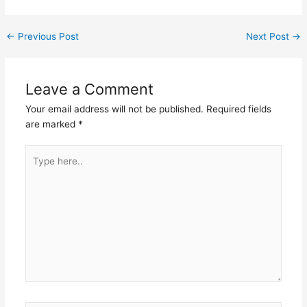
←
Previous Post
Next Post
→
Leave a Comment
Your email address will not be published.
Required fields
are marked
*
Type
here..