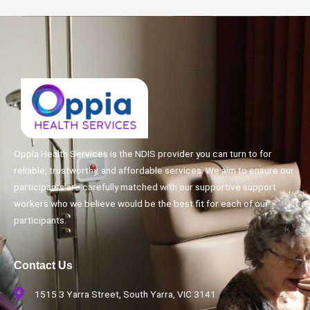
Oppia Health Services is the NDIS provider you can turn to for
reliable, trustworthy, and affordable services. We aim to ensure our
participants are carefully matched with our supportive support
workers who we believe would be the best fit for each of our
participants.
Contact Us
1515 3 Yarra Street, South Yarra, VIC 3141