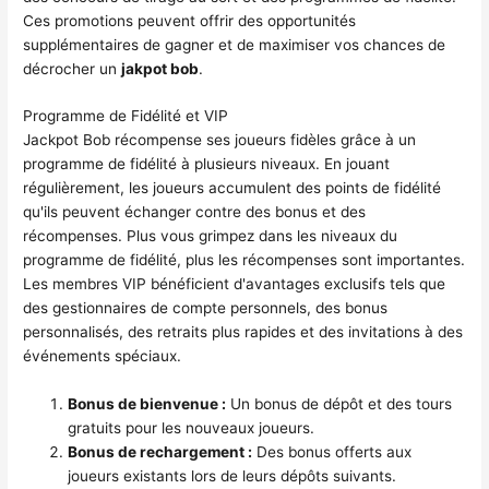
Ces promotions peuvent offrir des opportunités
supplémentaires de gagner et de maximiser vos chances de
décrocher un
jakpot bob
.
Programme de Fidélité et VIP
Jackpot Bob récompense ses joueurs fidèles grâce à un
programme de fidélité à plusieurs niveaux. En jouant
régulièrement, les joueurs accumulent des points de fidélité
qu'ils peuvent échanger contre des bonus et des
récompenses. Plus vous grimpez dans les niveaux du
programme de fidélité, plus les récompenses sont importantes.
Les membres VIP bénéficient d'avantages exclusifs tels que
des gestionnaires de compte personnels, des bonus
personnalisés, des retraits plus rapides et des invitations à des
événements spéciaux.
Bonus de bienvenue :
Un bonus de dépôt et des tours
gratuits pour les nouveaux joueurs.
Bonus de rechargement :
Des bonus offerts aux
joueurs existants lors de leurs dépôts suivants.