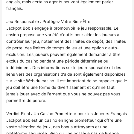
anglais, mais certains agents peuvent également parler
français.
Jeu Responsable : Protégez Votre Bien-Être
Jackpot Bob s'engage à promouvoir le jeu responsable. Le
casino propose une variété d'outils pour aider les joueurs à
contrôler leur jeu, notamment des limites de dépôt, des limites
de perte, des limites de temps de jeu et une option d'auto-
exclusion. Les joueurs peuvent également demander à être
exclus du casino pendant une période déterminée ou
indéfiniment. Des informations sur le jeu responsable et des
liens vers des organisations d'aide sont également disponibles
sur le site Web du casino. Il est important de se rappeler que le
jeu doit être une forme de divertissement et qu'il ne faut
jamais jouer avec de l'argent que vous ne pouvez pas vous
permettre de perdre.
Verdict Final : Un Casino Prometteur pour les Joueurs Français
Jackpot Bob est un casino en ligne prometteur qui offre une
vaste sélection de jeux, des bonus attrayants et une
plateforme sécurisée. Bien qu'il ne possède pas de licence