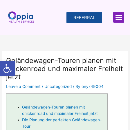
Skip
to
content
REFERRAL
Geländewagen-Touren planen mit
Open toolbar
chickenroad und maximaler Freiheit
jetzt
Leave a Comment
/
Uncategorized
/ By
onyx49004
Geländewagen-Touren planen mit
chickenroad und maximaler Freiheit jetzt
Die Planung der perfekten Geländewagen-
Tour