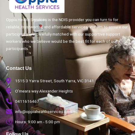
Oppia Health Services is the NDIS provider you can turn to for
reliable, trustworthy, and affordable services. We aim to ensure our
participants are carefully matched with our supportive support
workers who we believe would be the best fit for each of our
participants.
Contact Us
1515 3 Yarra Street, South Yarra, VIC 3141
O’meara way Alexander Heights
0411616467
info@oppiahealthservices.com.au
Hours: 9:00 am - 5:00 pm
Follow Us