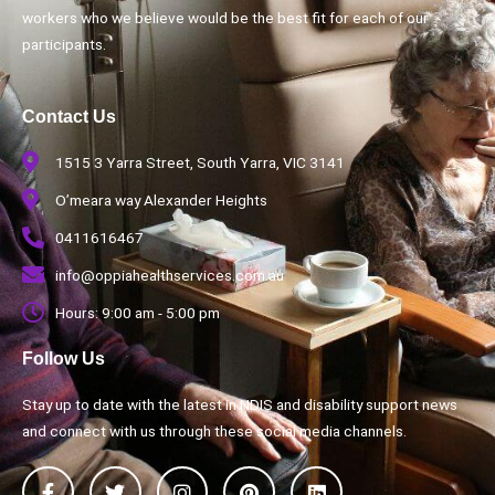
workers who we believe would be the best fit for each of our
participants.
Contact Us
1515 3 Yarra Street, South Yarra, VIC 3141
O’meara way Alexander Heights
0411616467
info@oppiahealthservices.com.au
Hours: 9:00 am - 5:00 pm
Follow Us
Stay up to date with the latest in NDIS and disability support news
and connect with us through these social media channels.
F
T
I
P
L
a
w
n
i
i