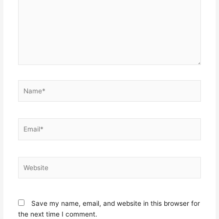
Name*
Email*
Website
Save my name, email, and website in this browser for
the next time I comment.