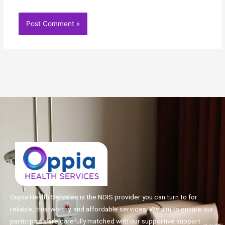
Oppia Health Services is the NDIS provider you can turn to for
reliable, trustworthy, and affordable services. We aim to ensure our
participants are carefully matched with our supportive support