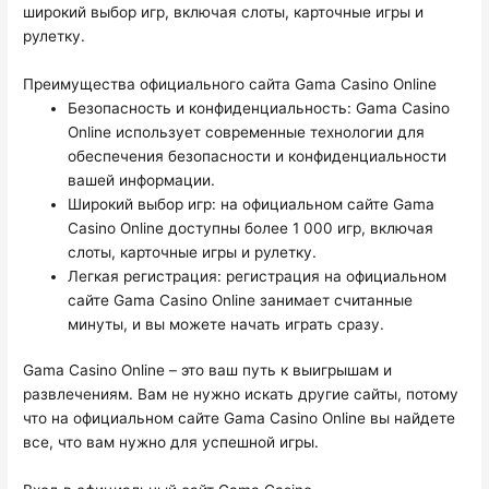
широкий выбор игр, включая слоты, карточные игры и
рулетку.
Преимущества официального сайта Gama Casino Online
Безопасность и конфиденциальность: Gama Casino
Online использует современные технологии для
обеспечения безопасности и конфиденциальности
вашей информации.
Широкий выбор игр: на официальном сайте Gama
Casino Online доступны более 1 000 игр, включая
слоты, карточные игры и рулетку.
Легкая регистрация: регистрация на официальном
сайте Gama Casino Online занимает считанные
минуты, и вы можете начать играть сразу.
Gama Casino Online – это ваш путь к выигрышам и
развлечениям. Вам не нужно искать другие сайты, потому
что на официальном сайте Gama Casino Online вы найдете
все, что вам нужно для успешной игры.