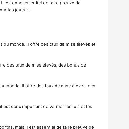
Il est donc essentiel de faire preuve de
our les joueurs.
s du monde. Il offre des taux de mise élevés et
ffre des taux de mise élevés, des bonus de
 du monde. Il offre des taux de mise élevés, des
est donc important de vérifier les lois et les
tifs, mais il est essentiel de faire preuve de