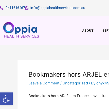
Skip
0411616467
info@oppiahealthservices.com.au
to
content
ABOUT
SER
Bookmakers hors ARJEL en F
Leave a Comment
/
Uncategorized
/ By
onyx4
Open toolbar
Bookmakers hors ARJEL en France – avis d’util