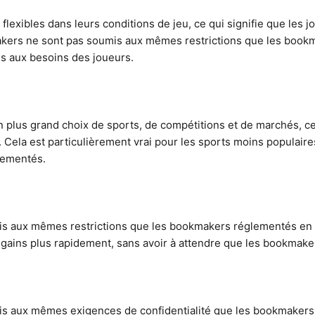
exibles dans leurs conditions de jeu, ce qui signifie que les 
kers ne sont pas soumis aux mêmes restrictions que les bookma
és aux besoins des joueurs.
plus grand choix de sports, de compétitions et de marchés, ce 
 Cela est particulièrement vrai pour les sports moins populaire
lementés.
 aux mêmes restrictions que les bookmakers réglementés en ce
 gains plus rapidement, sans avoir à attendre que les bookmake
 aux mêmes exigences de confidentialité que les bookmakers r