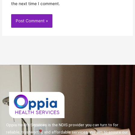
the next time I comment.
Oppia Health Services is the NDIS provider you can turn to for
reliable, trustworthy, and affordable services. We aim to ensure our