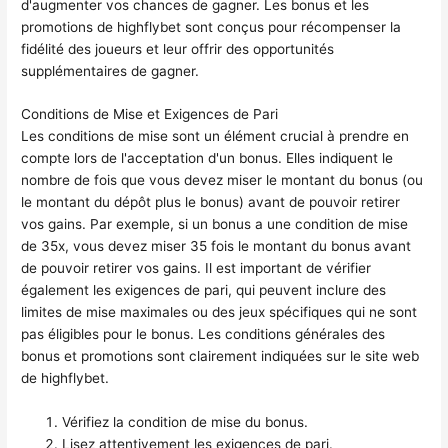
d'augmenter vos chances de gagner. Les bonus et les
promotions de highflybet sont conçus pour récompenser la
fidélité des joueurs et leur offrir des opportunités
supplémentaires de gagner.
Conditions de Mise et Exigences de Pari
Les conditions de mise sont un élément crucial à prendre en
compte lors de l'acceptation d'un bonus. Elles indiquent le
nombre de fois que vous devez miser le montant du bonus (ou
le montant du dépôt plus le bonus) avant de pouvoir retirer
vos gains. Par exemple, si un bonus a une condition de mise
de 35x, vous devez miser 35 fois le montant du bonus avant
de pouvoir retirer vos gains. Il est important de vérifier
également les exigences de pari, qui peuvent inclure des
limites de mise maximales ou des jeux spécifiques qui ne sont
pas éligibles pour le bonus. Les conditions générales des
bonus et promotions sont clairement indiquées sur le site web
de highflybet.
Vérifiez la condition de mise du bonus.
Lisez attentivement les exigences de pari.