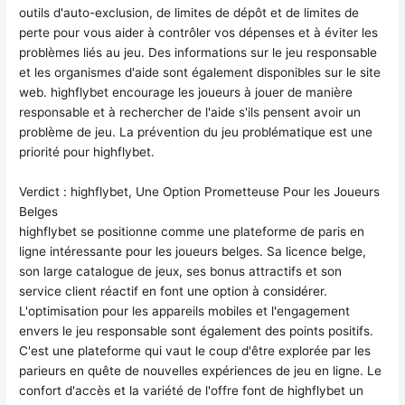
outils d'auto-exclusion, de limites de dépôt et de limites de
perte pour vous aider à contrôler vos dépenses et à éviter les
problèmes liés au jeu. Des informations sur le jeu responsable
et les organismes d'aide sont également disponibles sur le site
web. highflybet encourage les joueurs à jouer de manière
responsable et à rechercher de l'aide s'ils pensent avoir un
problème de jeu. La prévention du jeu problématique est une
priorité pour highflybet.
Verdict : highflybet, Une Option Prometteuse Pour les Joueurs
Belges
highflybet se positionne comme une plateforme de paris en
ligne intéressante pour les joueurs belges. Sa licence belge,
son large catalogue de jeux, ses bonus attractifs et son
service client réactif en font une option à considérer.
L'optimisation pour les appareils mobiles et l'engagement
envers le jeu responsable sont également des points positifs.
C'est une plateforme qui vaut le coup d'être explorée par les
parieurs en quête de nouvelles expériences de jeu en ligne. Le
confort d'accès et la variété de l'offre font de highflybet un