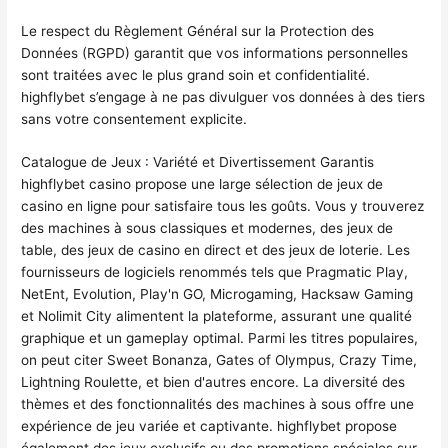
Le respect du Règlement Général sur la Protection des
Données (RGPD) garantit que vos informations personnelles
sont traitées avec le plus grand soin et confidentialité.
highflybet s’engage à ne pas divulguer vos données à des tiers
sans votre consentement explicite.
Catalogue de Jeux : Variété et Divertissement Garantis
highflybet casino propose une large sélection de jeux de
casino en ligne pour satisfaire tous les goûts. Vous y trouverez
des machines à sous classiques et modernes, des jeux de
table, des jeux de casino en direct et des jeux de loterie. Les
fournisseurs de logiciels renommés tels que Pragmatic Play,
NetEnt, Evolution, Play'n GO, Microgaming, Hacksaw Gaming
et Nolimit City alimentent la plateforme, assurant une qualité
graphique et un gameplay optimal. Parmi les titres populaires,
on peut citer Sweet Bonanza, Gates of Olympus, Crazy Time,
Lightning Roulette, et bien d'autres encore. La diversité des
thèmes et des fonctionnalités des machines à sous offre une
expérience de jeu variée et captivante. highflybet propose