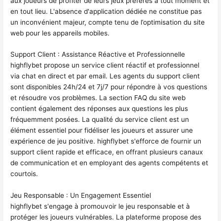
aux joueurs de profiter de leurs jeux préférés à tout moment et
en tout lieu. L'absence d'application dédiée ne constitue pas
un inconvénient majeur, compte tenu de l’optimisation du site
web pour les appareils mobiles.
Support Client : Assistance Réactive et Professionnelle
highflybet propose un service client réactif et professionnel
via chat en direct et par email. Les agents du support client
sont disponibles 24h/24 et 7j/7 pour répondre à vos questions
et résoudre vos problèmes. La section FAQ du site web
contient également des réponses aux questions les plus
fréquemment posées. La qualité du service client est un
élément essentiel pour fidéliser les joueurs et assurer une
expérience de jeu positive. highflybet s'efforce de fournir un
support client rapide et efficace, en offrant plusieurs canaux
de communication et en employant des agents compétents et
courtois.
Jeu Responsable : Un Engagement Essentiel
highflybet s'engage à promouvoir le jeu responsable et à
protéger les joueurs vulnérables. La plateforme propose des