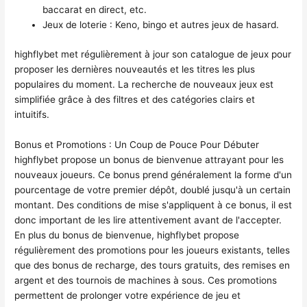
baccarat en direct, etc.
Jeux de loterie : Keno, bingo et autres jeux de hasard.
highflybet met régulièrement à jour son catalogue de jeux pour
proposer les dernières nouveautés et les titres les plus
populaires du moment. La recherche de nouveaux jeux est
simplifiée grâce à des filtres et des catégories clairs et
intuitifs.
Bonus et Promotions : Un Coup de Pouce Pour Débuter
highflybet propose un bonus de bienvenue attrayant pour les
nouveaux joueurs. Ce bonus prend généralement la forme d'un
pourcentage de votre premier dépôt, doublé jusqu'à un certain
montant. Des conditions de mise s'appliquent à ce bonus, il est
donc important de les lire attentivement avant de l'accepter.
En plus du bonus de bienvenue, highflybet propose
régulièrement des promotions pour les joueurs existants, telles
que des bonus de recharge, des tours gratuits, des remises en
argent et des tournois de machines à sous. Ces promotions
permettent de prolonger votre expérience de jeu et