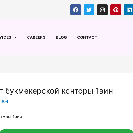
F
T
I
P
L
a
w
n
i
i
c
i
s
n
n
e
t
t
t
k
b
t
a
e
e
o
e
g
r
d
VICES
CAREERS
BLOG
CONTACT
o
r
r
e
i
k
a
s
n
m
t
т букмекерской конторы 1вин
9004
нторы 1вин