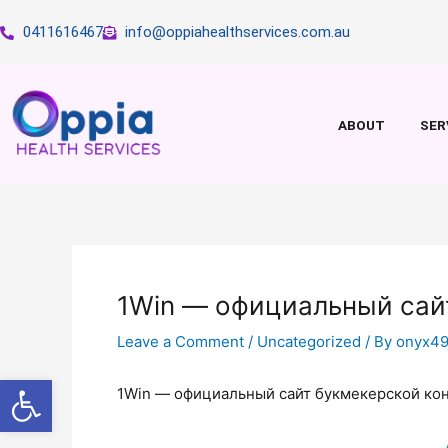
Skip
0411616467
info@oppiahealthservices.com.au
to
content
ABOUT
SER
1Win — официальный сай
Leave a Comment
/
Uncategorized
/ By
onyx4
Open toolbar
1Win — официальный сайт букмекерской ко