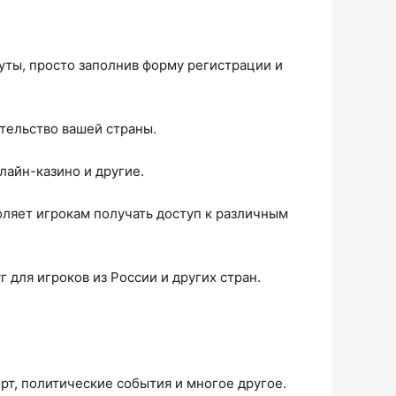
нуты, просто заполнив форму регистрации и
ательство вашей страны.
лайн-казино и другие.
зволяет игрокам получать доступ к различным
 для игроков из России и других стран.
орт, политические события и многое другое.