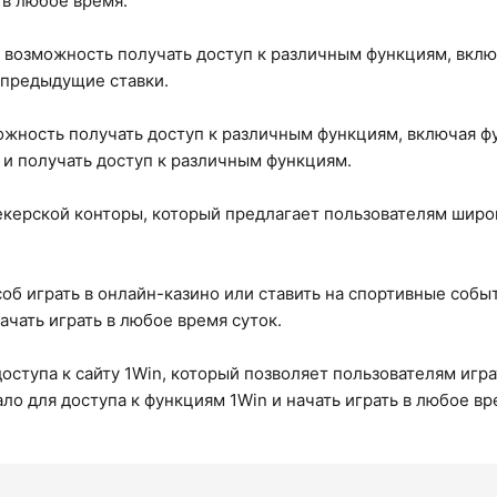
 в любое время.
 возможность получать доступ к различным функциям, вклю
 предыдущие ставки.
ожность получать доступ к различным функциям, включая фу
 и получать доступ к различным функциям.
мекерской конторы, который предлагает пользователям шир
.
б играть в онлайн-казино или ставить на спортивные событи
начать играть в любое время суток.
оступа к сайту 1Win, который позволяет пользователям игра
ло для доступа к функциям 1Win и начать играть в любое вр