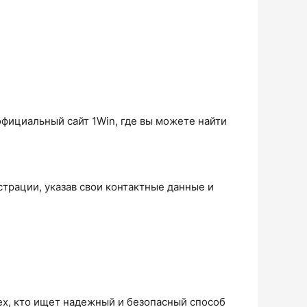
официальный сайт 1Win, где вы можете найти
трации, указав свои контактные данные и
тех, кто ищет надежный и безопасный способ