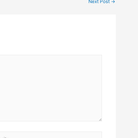
Next Post
→
ite