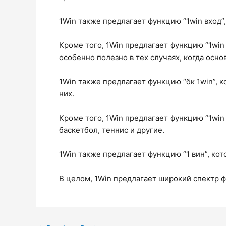
1Win также предлагает функцию “1win вход”,
Кроме того, 1Win предлагает функцию “1win 
особенно полезно в тех случаях, когда осно
1Win также предлагает функцию “бк 1win”, 
них.
Кроме того, 1Win предлагает функцию “1win
баскетбол, теннис и другие.
1Win также предлагает функцию “1 вин”, кот
В целом, 1Win предлагает широкий спектр ф