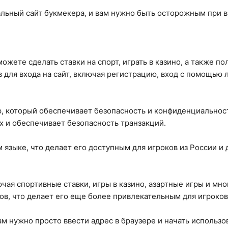
иальный сайт букмекера, и вам нужно быть осторожным при 
можете сделать ставки на спорт, играть в казино, а также п
 для входа на сайт, включая регистрацию, вход с помощью 
, который обеспечивает безопасность и конфиденциальност
 и обеспечивает безопасность транзакций.
языке, что делает его доступным для игроков из России и д
чая спортивные ставки, игры в казино, азартные игры и мно
ов, что делает его еще более привлекательным для игроков
м нужно просто ввести адрес в браузере и начать использов