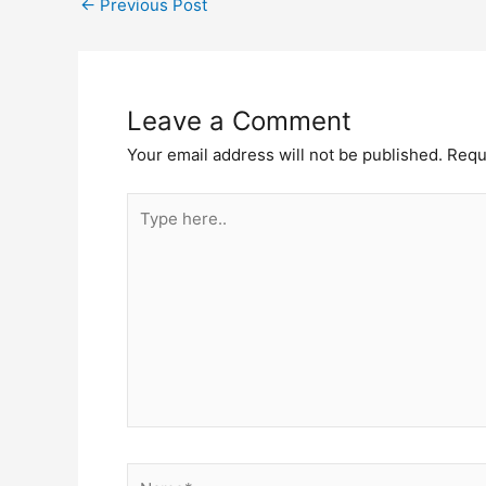
←
Previous Post
Leave a Comment
Your email address will not be published.
Requ
Type
here..
Name*