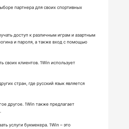
выборе партнера для своих спортивных
олучать доступ к различным играм и азартным
логина и пароля, а также вход с помощью
ь своих клиентов. 1Win использует
ругих стран, где русский язык является
гое другое. 1Win также предлагает
.
ать услуги букмекера. 1Win – это