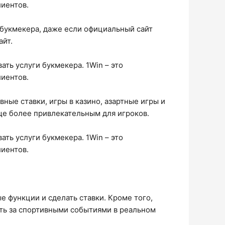
иентов.
м букмекера, даже если официальный сайт
айт.
ать услуги букмекера. 1Win – это
иентов.
вные ставки, игры в казино, азартные игры и
еще более привлекательным для игроков.
ать услуги букмекера. 1Win – это
иентов.
 функции и сделать ставки. Кроме того,
дить за спортивными событиями в реальном