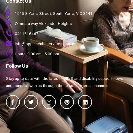
Contact Us
1515 3 Yarra Street, South Yarra, VIC 3141
O’meara way Alexander Heights
0411616467
info@oppiahealthservices.com.au
Hours: 9:00 am - 5:00 pm
Follow Us
Stay up to date with the latest in NDIS and disability support news
and connect with us through these social media channels.
F
T
I
P
L
a
w
n
i
i
c
i
s
n
n
e
t
t
t
k
b
t
a
e
e
o
e
g
r
d
o
r
r
e
i