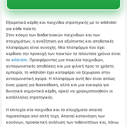
Εξαιρετικά κέρδη και παιχνίδια στρατηγικής με το wildrobin
για κάθε παίκτη
Στον κόσμο των διαδικτυακών παιχνιδιών και των
στοιχημάτων, η αναζήτηση για αξιόπιστες και αποδοτικές
πλατφόρμες είναι συνεχής. Μια πλατφόρμα που έχει
κερδίσει την προσοχή των παικτών τα τελευταία χρόνια είναι
το
wildrobin
. Προσφέροντας μια ποικιλία παιχνιδιών,
ανταγωνιστικές αποδόσεις και μια φιλική προς το χρήστη
εμπειρία, το wildrobin έχει καταφέρει να ξεχωρίσει στην
ανταγωνιστική αγορά. Η πλατφόρμα αυτή δεν είναι απλώς
ένας χώρος για διασκέδαση, αλλά και μια ευκαιρία για
δυνητικά σημαντικά κέρδη, αρκεί να χρησιμοποιηθούν οι
κατάλληλες στρατηγικές.
Η επιτυχία στα παιχνίδια και τα στοιχήματα απαιτεί
περισσότερα από απλή τύχη. Απαιτεί κατανόηση των
κανόνων, προσεκτική ανάλυση των πιθανοτήτων και, πάνω