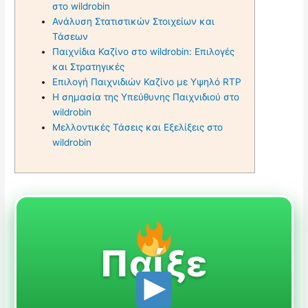
στο wildrobin
Ανάλυση Στατιστικών Στοιχείων και
Τάσεων
Παιχνίδια Καζίνο στο wildrobin: Επιλογές
και Στρατηγικές
Επιλογή Παιχνιδιών Καζίνο με Υψηλό RTP
Η σημασία της Υπεύθυνης Παιχνιδιού στο
wildrobin
Μελλοντικές Τάσεις και Εξελίξεις στο
wildrobin
Παίξε