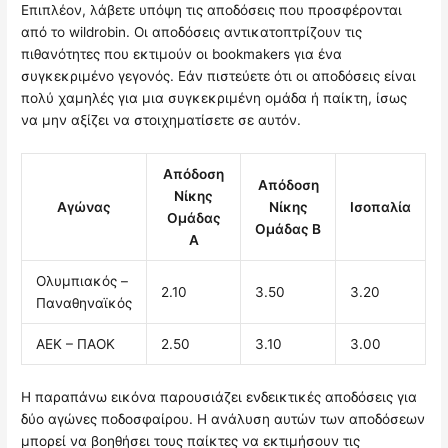
Επιπλέον, λάβετε υπόψη τις αποδόσεις που προσφέρονται
από το wildrobin. Οι αποδόσεις αντικατοπτρίζουν τις
πιθανότητες που εκτιμούν οι bookmakers για ένα
συγκεκριμένο γεγονός. Εάν πιστεύετε ότι οι αποδόσεις είναι
πολύ χαμηλές για μια συγκεκριμένη ομάδα ή παίκτη, ίσως
να μην αξίζει να στοιχηματίσετε σε αυτόν.
Απόδοση
Απόδοση
Νίκης
Αγώνας
Νίκης
Ισοπαλία
Ομάδας
Ομάδας Β
Α
Ολυμπιακός –
2.10
3.50
3.20
Παναθηναϊκός
ΑΕΚ – ΠΑΟΚ
2.50
3.10
3.00
Η παραπάνω εικόνα παρουσιάζει ενδεικτικές αποδόσεις για
δύο αγώνες ποδοσφαίρου. Η ανάλυση αυτών των αποδόσεων
μπορεί να βοηθήσει τους παίκτες να εκτιμήσουν τις