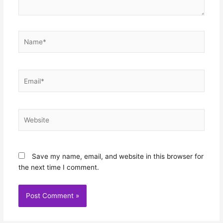
Name*
Email*
Website
Save my name, email, and website in this browser for
the next time I comment.