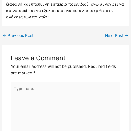
διαφανή και υπεύθυνη εμπειρία παιχνιδιού, ενώ συνεχίζει να
καινοτομεί και να εξελίσσεται για να ανταποκριθεί στις
ανάγκες των παικτών.
←
Previous Post
Next Post
→
Leave a Comment
Your email address will not be published.
Required fields
are marked
*
Type
here..